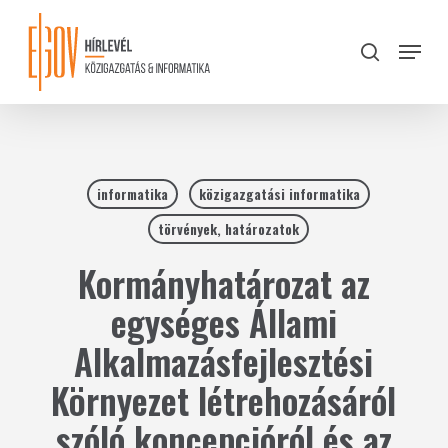
Skip
to
Menu
search
main
Close
content
Menu
informatika
közigazgatási informatika
törvények, határozatok
Kormányhatározat az
egységes Állami
Alkalmazásfejlesztési
Környezet létrehozásáról
szóló koncepcióról és az