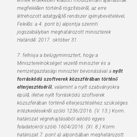
ennek érdekében kiadott módszertani ajánlásnak
megfelelően történő rögzítéséről, az erre
létrehozott adatgyűjtő rendszer igénybevételével,
Felelős: a 4. pont b) alpontja szerinti
jogszabályban meghatározott miniszterek
Határidő: 2017. október 31.
7. felhívja a belügyminisztert, hogy a
Miniszterelnökséget vezető miniszter és a
nemzetgazdasági miniszter bevonásával a
nyílt
forráskódú szoftverek közszférában történő
elterjesztéséről
, valamint a nyílt szabványokra
épülő, illetve nyílt forráskódú szoftverek
közszférában történő elterjesztéséhez szükséges
intézkedésekről szóló 1236/2016. (V. 13.) Korm.
határozat végrehajtásából adódó egyes
feladatokról szóló 1604/2016. (XI. 8.) Korm.
határozat 7. pont a) alpontjában meghatározott