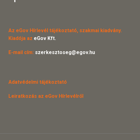
Az eGov Hírlevél tájékoztató, szakmai kiadvány.
Kiadója az
eGov Kft.
E-mail cím:
szerkesztoseg@egov.hu
Adatvédelmi tájékoztató
Leiratkozás az eGov Hírlevélről