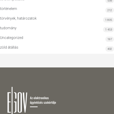
556
történelem
212
törvények, határozatok
1 805
tudomány
1 453
Uncategorized
197
zöld átállás
402