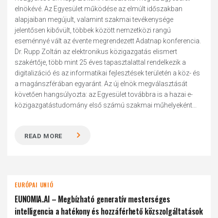
elnökévé. Az Egyesület működése az elmúlt időszakban
alapjaiban megújult, valamint szakmai tevékenysége
jelentősen kibővült, többek között nemzetközi rangú
eseménnyé vált az évente megrendezett Adatnap konferencia.
Dr. Rupp Zoltán az elektronikus közigazgatás elismert
szakértője, több mint 25 éves tapasztalattal rendelkezik a
digitalizáció és az informatikai fejlesztések területén a köz- és
a magánszférában egyaránt. Az új elnök megválasztását
követően hangsúlyozta: az Egyesület továbbra is a hazai e-
közigazgatástudomány első számú szakmai műhelyeként...
READ MORE
EURÓPAI UNIÓ
EUNOMIA.AI – Megbízható generatív mesterséges
intelligencia a hatékony és hozzáférhető közszolgáltatások