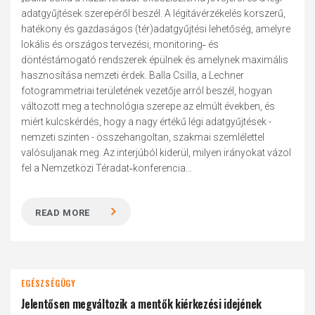
adatgyűjtések szerepéről beszél. A légitávérzékelés korszerű,
hatékony és gazdaságos (tér)adatgyűjtési lehetőség, amelyre
lokális és országos tervezési, monitoring‑ és
döntéstámogató rendszerek épülnek és amelynek maximális
hasznosítása nemzeti érdek. Balla Csilla, a Lechner
fotogrammetriai területének vezetője arról beszél, hogyan
változott meg a technológia szerepe az elmúlt években, és
miért kulcskérdés, hogy a nagy értékű légi adatgyűjtések -
nemzeti szinten - összehangoltan, szakmai szemlélettel
valósuljanak meg. Az interjúból kiderül, milyen irányokat vázol
fel a Nemzetközi Téradat‑konferencia...
READ MORE
EGÉSZSÉGÜGY
Jelentősen megváltozik a mentők kiérkezési idejének