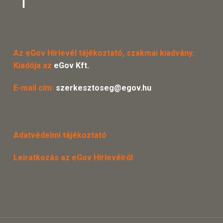
Az eGov Hírlevél tájékoztató, szakmai kiadvány.
Kiadója az
eGov Kft.
E-mail cím:
szerkesztoseg@egov.hu
Adatvédelmi tájékoztató
Leiratkozás az eGov Hírlevélről