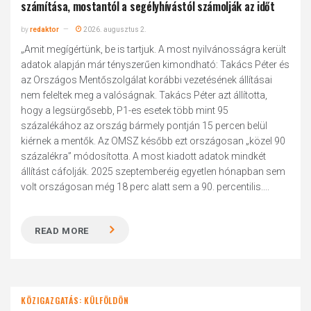
számítása, mostantól a segélyhívástól számolják az időt
by
redaktor
2026. augusztus 2.
„Amit megígértünk, be is tartjuk. A most nyilvánosságra került
adatok alapján már tényszerűen kimondható: Takács Péter és
az Országos Mentőszolgálat korábbi vezetésének állításai
nem feleltek meg a valóságnak. Takács Péter azt állította,
hogy a legsürgősebb, P1-es esetek több mint 95
százalékához az ország bármely pontján 15 percen belül
kiérnek a mentők. Az OMSZ később ezt országosan „közel 90
százalékra” módosította. A most kiadott adatok mindkét
állítást cáfolják. 2025 szeptemberéig egyetlen hónapban sem
volt országosan még 18 perc alatt sem a 90. percentilis....
READ MORE
KÖZIGAZGATÁS: KÜLFÖLDÖN