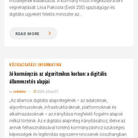
modelljének kialakítását. A kormány most megkezdte a terv
végrehajtását. Liisa Pakosta (Eesti 200) igazságügyi és
digitális ügyekért felelős miniszter az...
READ MORE
KÖZIGAZGATÁSI INFORMATIKA
Jó kormányzás az algoritmikus korban: a digitális
államvezetés alapjai
by
redaktor
2026. július 27.
„Az államok digitális alaprétegének – az adatoknak,
algoritmusoknak, infrastruktúráknak, platformoknak és
alkalmazásoknak – az irányítása megfelelő fogalmi alapok
nélkül történik. Az e digitális alapréteg irányításához, illetve az
annak felhasználásával történő kormányzáshoz szükséges
képességek és legitimitás egyszerre nincsenek összhangban