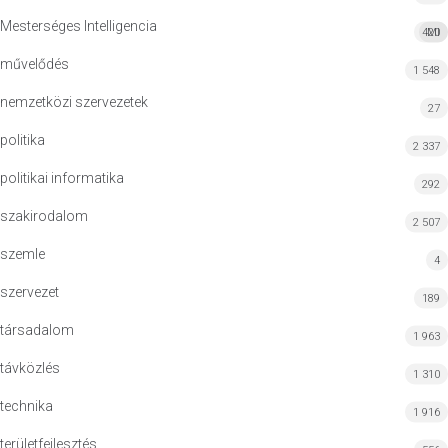
Mesterséges Intelligencia
420
MI
művelődés
1 548
nemzetközi szervezetek
27
politika
2 337
politikai informatika
292
szakirodalom
2 507
szemle
4
szervezet
189
társadalom
1 963
távközlés
1 310
technika
1 916
területfejlesztés