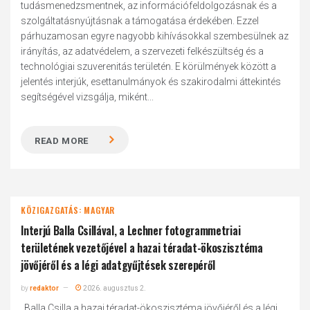
tudásmenedzsmentnek, az információfeldolgozásnak és a
szolgáltatásnyújtásnak a támogatása érdekében. Ezzel
párhuzamosan egyre nagyobb kihívásokkal szembesülnek az
irányítás, az adatvédelem, a szervezeti felkészültség és a
technológiai szuverenitás területén. E körülmények között a
jelentés interjúk, esettanulmányok és szakirodalmi áttekintés
segítségével vizsgálja, miként...
READ MORE
KÖZIGAZGATÁS: MAGYAR
Interjú Balla Csillával, a Lechner fotogrammetriai
területének vezetőjével a hazai téradat-ökoszisztéma
jövőjéről és a légi adatgyűjtések szerepéről
by
redaktor
2026. augusztus 2.
„Balla Csilla a hazai téradat-ökoszisztéma jövőjéről és a légi