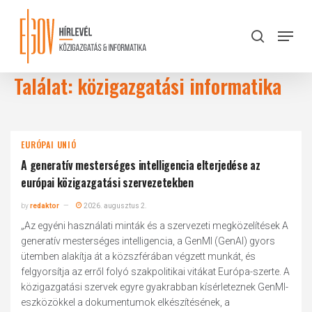
Skip
to
Menu
search
main
Close
content
Menu
Találat: közigazgatási informatika
EURÓPAI UNIÓ
A generatív mesterséges intelligencia elterjedése az
európai közigazgatási szervezetekben
by
redaktor
2026. augusztus 2.
„Az egyéni használati minták és a szervezeti megközelítések A
generatív mesterséges intelligencia, a GenMI (GenAI) gyors
ütemben alakítja át a közszférában végzett munkát, és
felgyorsítja az erről folyó szakpolitikai vitákat Európa-szerte. A
közigazgatási szervek egyre gyakrabban kísérleteznek GenMI-
eszközökkel a dokumentumok elkészítésének, a