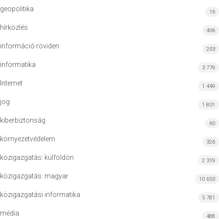
geopolitika
16
hírközlés
406
információ röviden
203
informatika
3 779
Internet
1 449
jog
1 801
kiberbiztonság
60
környezetvédelem
326
közigazgatás: külföldön
2 319
közigazgatás: magyar
10 650
közigazgatási informatika
5 781
média
488