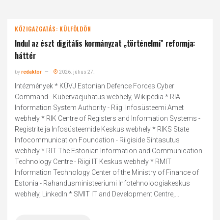
KÖZIGAZGATÁS: KÜLFÖLDÖN
Indul az észt digitális kormányzat „történelmi” reformja:
háttér
by
redaktor
2026. július 27.
Intézmények * KÜVJ Estonian Defence Forces Cyber
Command - Küberväejuhatus webhely, Wikipédia * RIA
Information System Authority - Riigi Infosüsteemi Amet
webhely * RIK Centre of Registers and Information Systems -
Registrite ja Infosüsteemide Keskus webhely * RIKS State
Infocommunication Foundation - Riigiside Sihtasutus
webhely * RIT The Estonian Information and Communication
Technology Centre - Riigi IT Keskus webhely * RMIT
Information Technology Center of the Ministry of Finance of
Estonia - Rahandusministeeriumi Infotehnoloogiakeskus
webhely, LinkedIn * SMIT IT and Development Centre,...