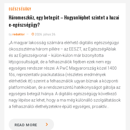
EGÉSZSÉGÜGY
Három eszköz, egy betegút – Hogyan léphet szintet a hazai
e-egészségügy?
by
redaktor
2026. július 26.
„A magyar lakosság számára elérhető digitális egészségügyi
ökoszisztéma három pillére – az EESZT, az EgészségAblak
és az Egészségvonal – külön-külön már bizonyította
létjogosultságát, de a felhasználók fejében ezek nem egy
egységes rendszer részei. A PwC Magyarország közel 1400
fős, reprezentatív piackutatása (részletes eredmények
elérhetőek itt) szerint a felhasználók ugyan bíznak a központi
platformokban, de a rendszerszintű hatékonyságot gátolja az
egységes betegút hiánya. A digitális egészségügy következő
nagy lépése az lehet, hogy a ma még különálló szolgáltatások
a felhasználói élethelyzetekre épülő egységes, proaktív...
READ MORE