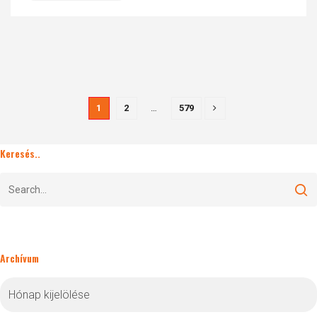
1
2
…
579
Keresés..
Archívum
Archívum