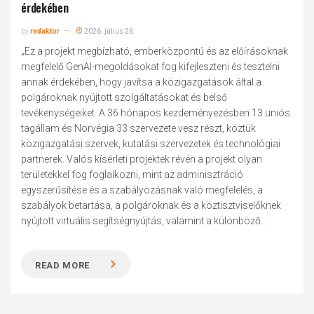
érdekében
by
redaktor
2026. július 26.
„Ez a projekt megbízható, emberközpontú és az előírásoknak
megfelelő GenAI-megoldásokat fog kifejleszteni és tesztelni
annak érdekében, hogy javítsa a közigazgatások által a
polgároknak nyújtott szolgáltatásokat és belső
tevékenységeiket. A 36 hónapos kezdeményezésben 13 uniós
tagállam és Norvégia 33 szervezete vesz részt, köztük
közigazgatási szervek, kutatási szervezetek és technológiai
partnerek. Valós kísérleti projektek révén a projekt olyan
területekkel fog foglalkozni, mint az adminisztráció
egyszerűsítése és a szabályozásnak való megfelelés, a
szabályok betartása, a polgároknak és a köztisztviselőknek
nyújtott virtuális segítségnyújtás, valamint a különböző...
READ MORE