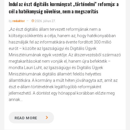
Indul az észt digitális kormányzat „történelmi” reformja: a
cél a hatékonyság növelése, nem a megszorítás
by
redaktor
2026. július 27.
„Az észt digitális állam tervezett reformjának nem a
költségcsökkentés a célja, hanem az, hogy hatékonyabban
használják fel az informatikára évente fordított 300 millió
eurót – közölte az Igazságügyi és Digitális Ügyek
Minisztériumának egyik vezetője. Az átszervezésből származó
megtakarításokat nem vonják el, hanem újra befektetik –
mondta Lauri Luht, az Igazságügyi és Digitális Ügyek
Minisztériumának digitális államért felelős helyettes
államtitkára. A kormány a múlt héten jóváhagyta azt, amit az
észt e-állam történetének legátfogóbb reformjaként
jellemezhető. A döntést egy hónappal korábban előzte meg
annak...
READ MORE