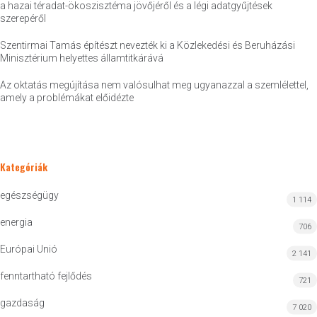
a hazai téradat-ökoszisztéma jövőjéről és a légi adatgyűjtések
szerepéről
Szentirmai Tamás építészt nevezték ki a Közlekedési és Beruházási
Minisztérium helyettes államtitkárává
Az oktatás megújítása nem valósulhat meg ugyanazzal a szemlélettel,
amely a problémákat előidézte
Kategóriák
egészségügy
1 114
energia
706
Európai Unió
2 141
fenntartható fejlődés
721
gazdaság
7 020