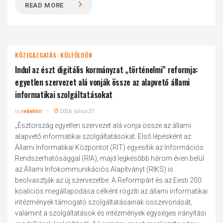
READ MORE
KÖZIGAZGATÁS: KÜLFÖLDÖN
Indul az észt digitális kormányzat „történelmi” reformja:
egyetlen szervezet alá vonják össze az alapvető állami
informatikai szolgáltatásokat
by
redaktor
2026. július 27.
„Észtország egyetlen szervezet alá vonja össze az állami
alapvető informatikai szolgáltatásokat. Első lépésként az
Állami Informatikai Központot (RIT) egyesítik az Információs
Rendszerhatósággal (RIA), majd legkésőbb három éven belül
az Állami Infokommunikációs Alapítványt (RIKS) is
beolvasztják az új szervezetbe. A Reformpárt és az Eesti 200
koalíciós megállapodása célként rögzíti az állami informatikai
intézmények támogató szolgáltatásainak összevonását,
valamint a szolgáltatások és intézmények egységes irányítási