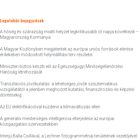
Legutóbbi bejegyzések
A hőség és szárazság miatti helyzet legkritikusabb öt napja következik –
Magyarország Kormánya
A Magyar Közlönyben megjelentek az európai uniós források elérése
érdekében módosított helyreállítási terv részletei
Miniszteri biztos készíti elő az Egészségügyi Minőségellenőrzési
Hatóság létrehozását
Transzlációs jövőkutatás: a lehetséges jövők szisztematikus
vizsgálatától a jelenben meghozott kutatási, finanszírozási és képzési
döntésekig
Az EU elektrifikációval küzdene a klímaváltozás ellen
A generatív mesterséges intelligencia elterjedése az európai
közigazgatási szervezetekben
Interjú Balla Csillával, a Lechner fotogrammetriai területének vezetőjével