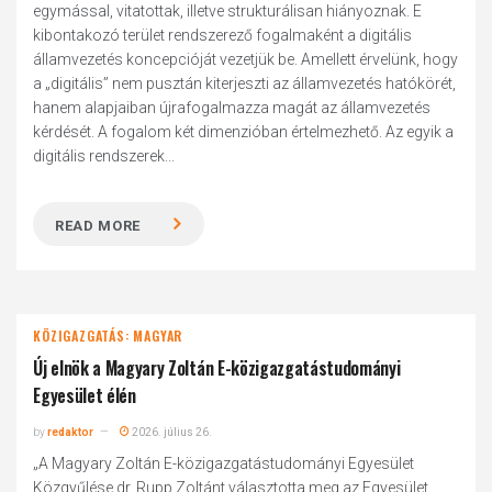
egymással, vitatottak, illetve strukturálisan hiányoznak. E
kibontakozó terület rendszerező fogalmaként a digitális
államvezetés koncepcióját vezetjük be. Amellett érvelünk, hogy
a „digitális” nem pusztán kiterjeszti az államvezetés hatókörét,
hanem alapjaiban újrafogalmazza magát az államvezetés
kérdését. A fogalom két dimenzióban értelmezhető. Az egyik a
digitális rendszerek...
READ MORE
KÖZIGAZGATÁS: MAGYAR
Új elnök a Magyary Zoltán E-közigazgatástudományi
Egyesület élén
by
redaktor
2026. július 26.
„A Magyary Zoltán E-közigazgatástudományi Egyesület
Közgyűlése dr. Rupp Zoltánt választotta meg az Egyesület