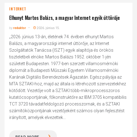
INTERNET
Elhunyt Martos Balázs, a magyar Internet egyik úttörője
by
redaktor
2026. június 15.
„2026. június 13-án, életének 74. évében elhunyt Martos
Balázs, a magyarországi internet úttörője, az Internet
Szolgáltatók Tanácsa (ISZT) egyik alapítója és örökös
tiszteletbeli elnöke. Martos Balázs 1952. október 1-jén
született Budapesten. 1977-ben szerzett villamosmérnöki
diplomát a Budapesti Műszaki Egyetem Villamosmérnöki
Karának Digitális Berendezések Ágazatán. Egész pályája az
MTA SZTAKI-hoz, majd az általa is létrehozott szervezetekhez
kötődött. Vezetője volt a SZTAKI több-mikroprocesszoros
kutatócsoportjának, főkonstruktőre az IBM 3705 kompatibilis
TCT 3720 távadatfeldolgozó processzornak, és a SZTAKI
számítóközpontjának vezetőjeként számos olyan fejlesztést
irányított, amelyek elvezettek...
READ MORE