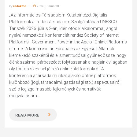
by
redaktor
2026. június 28.
„Az Információs Társadalom Kutatóintézet Digitális
Platformok a Tudástársadalom Szolgálatában UNESCO
Tanszék 2026. július 2-án, idén ötödik alkalommal, angol
nyelvű nemzetközi konferenciát rendez Society of Internet
Platforms - Government Power in the Age of Online Platforms
címmel. A konferencián Európa és az Egyesült Államok
kiemelkedő szakértői és elismert tudósai gyűlnek össze, hogy
élénk szakmai párbeszédet folytassanak a napjaink világában
oly fontos szerepet játszó online platformokról. A
konferencia a társadalmunkat alakító online platformok
különböző (jogi, társadalmi, gazdasági stb.) aspektusairól
szóló legizgalmasabb fejlemények és narratívák
megvitatására...
READ MORE