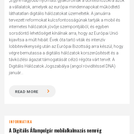
„Egyre nagyobb nyomást gyakorolnak a döntéshozókra azok
a vállalatok, amelyek az európai mindennapokat működtető
láthatatlan digitális hálózatokat üzemeltetik. A januárra
tervezett reformokat kulcsfontosságúnak tartják a mobil és
internetes hálózatok jövője szempontjából, és egyben
sorsdöntő lehetőséget kínálnak arra, hogy az Európai Unió
kijavítsa a múlt hibáit. Évek óta tartó viták és intenzív
lobbitevékenység után az Európai Bizottság arra készül, hogy
végre bemutassa a digitális hálózatok korszerűsítését és a
távközlési ágazat támogatását célzó régóta várt tervét. A
Digitális Hálózatok Jogszabálya (angol rövidítéssel DNA)
január...
READ MORE
INFORMATIKA
A Digitális Állampolgár mobilalkalmazás nemrég