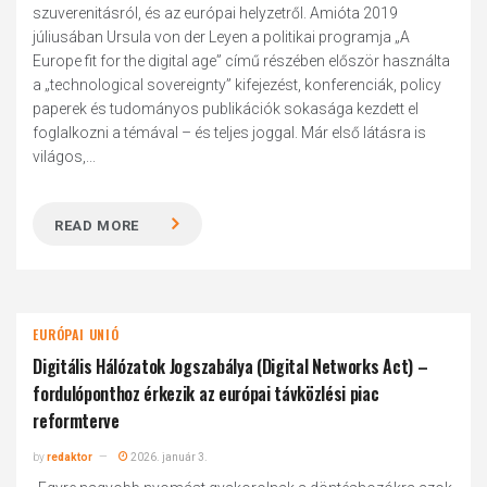
szuverenitásról, és az európai helyzetről. Amióta 2019
júliusában Ursula von der Leyen a politikai programja „A
Europe fit for the digital age” című részében először használta
a „technological sovereignty” kifejezést, konferenciák, policy
paperek és tudományos publikációk sokasága kezdett el
foglalkozni a témával – és teljes joggal. Már első látásra is
világos,...
READ MORE
EURÓPAI UNIÓ
Digitális Hálózatok Jogszabálya (Digital Networks Act) –
fordulóponthoz érkezik az európai távközlési piac
reformterve
by
redaktor
2026. január 3.