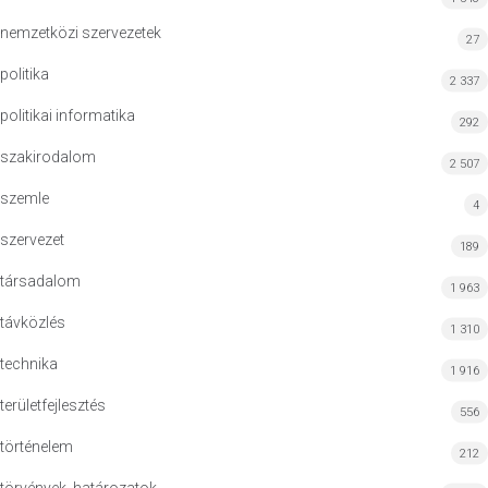
nemzetközi szervezetek
27
politika
2 337
politikai informatika
292
szakirodalom
2 507
szemle
4
szervezet
189
társadalom
1 963
távközlés
1 310
technika
1 916
területfejlesztés
556
történelem
212