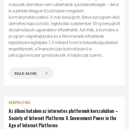
második ütemében nem vállalhatók új kötelezettségek – derül
ki a pénteki Magyar Közlönyben megjelent
kormányhatározatból. A már benyújtott, illetve a program első
üteméhez kapcsolódó, legkésőbb szeptember 30-ig benyújtott
elszámolások ugyanakkor kifizethetők. Azt írták, a kormány a
program végrehajtására és a fennmaradó kifizetések
teljesítésére legfeljebb 7,3 milliárd forint kötelezettségvállalást
engedélyezett, a finanszírozás biztosításáról a
pénzügyminiszter gondoskodik. A határozat szerint...
READ MORE
GEOPOLITIKA
Az állami hatalom az internetes platformok korszakában –
Society of Internet Platforms V. Government Power in the
Age of Internet Platforms