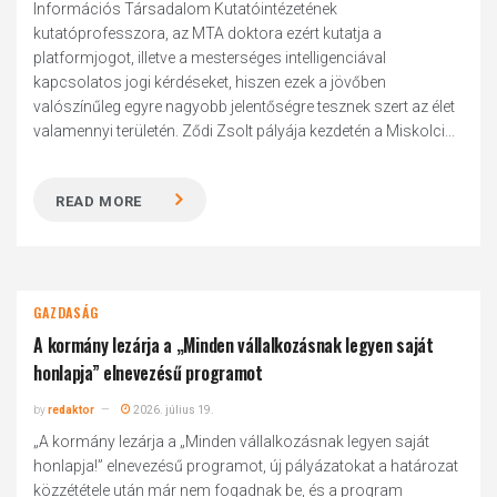
Információs Társadalom Kutatóintézetének
kutatóprofesszora, az MTA doktora ezért kutatja a
platformjogot, illetve a mesterséges intelligenciával
kapcsolatos jogi kérdéseket, hiszen ezek a jövőben
valószínűleg egyre nagyobb jelentőségre tesznek szert az élet
valamennyi területén. Ződi Zsolt pályája kezdetén a Miskolci...
READ MORE
GAZDASÁG
A kormány lezárja a „Minden vállalkozásnak legyen saját
honlapja” elnevezésű programot
by
redaktor
2026. július 19.
„A kormány lezárja a „Minden vállalkozásnak legyen saját
honlapja!” elnevezésű programot, új pályázatokat a határozat
közzététele után már nem fogadnak be, és a program