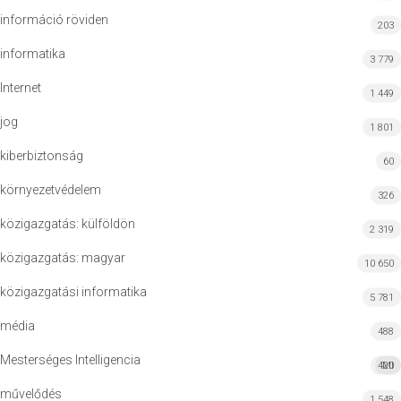
információ röviden
203
informatika
3 779
Internet
1 449
jog
1 801
kiberbiztonság
60
környezetvédelem
326
közigazgatás: külföldön
2 319
közigazgatás: magyar
10 650
közigazgatási informatika
5 781
média
488
Mesterséges Intelligencia
420
MI
művelődés
1 548