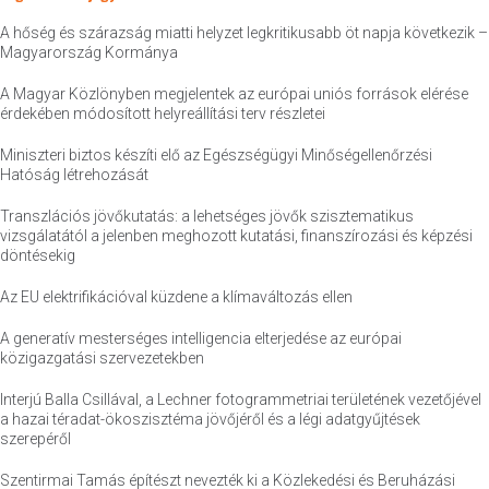
A hőség és szárazság miatti helyzet legkritikusabb öt napja következik –
Magyarország Kormánya
A Magyar Közlönyben megjelentek az európai uniós források elérése
érdekében módosított helyreállítási terv részletei
Miniszteri biztos készíti elő az Egészségügyi Minőségellenőrzési
Hatóság létrehozását
Transzlációs jövőkutatás: a lehetséges jövők szisztematikus
vizsgálatától a jelenben meghozott kutatási, finanszírozási és képzési
döntésekig
Az EU elektrifikációval küzdene a klímaváltozás ellen
A generatív mesterséges intelligencia elterjedése az európai
közigazgatási szervezetekben
Interjú Balla Csillával, a Lechner fotogrammetriai területének vezetőjével
a hazai téradat-ökoszisztéma jövőjéről és a légi adatgyűjtések
szerepéről
Szentirmai Tamás építészt nevezték ki a Közlekedési és Beruházási