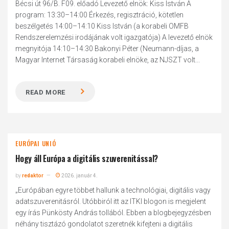
Bécsi út 96/B. F09. előadó Levezető elnök: Kiss István A
program: 13:30–14:00 Érkezés, regisztráció, kötetlen
beszélgetés 14:00–14:10 Kiss István (a korabeli OMFB
Rendszerelemzési irodájának volt igazgatója) A levezető elnök
megnyitója 14:10–14:30 Bakonyi Péter (Neumann-díjas, a
Magyar Internet Társaság korabeli elnöke, az NJSZT volt...
READ MORE
EURÓPAI UNIÓ
Hogy áll Európa a digitális szuverenitással?
by
redaktor
2026. január 4.
„Európában egyre többet hallunk a technológiai, digitális vagy
adatszuverenitásról. Utóbbiról itt az ITKI blogon is megjelent
egy írás Pünkösty András tollából. Ebben a blogbejegyzésben
néhány tisztázó gondolatot szeretnék kifejteni a digitális