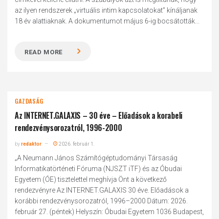
az ilyen rendszerek „virtuális intim kapcsolatokat” kínáljanak
18 év alattiaknak. A dokumentumot május 6-ig bocsátották...
READ MORE
GAZDASÁG
Az INTERNET.GALAXIS – 30 éve – Előadások a korabeli
rendezvénysorozatról, 1996-2000
by
redaktor
2026. február 1.
„A Neumann János Számítógéptudományi Társaság
Informatikatörténeti Fóruma (NJSZT iTF) és az Óbudai
Egyetem (ÓE) tisztelettel meghívja Önt a következő
rendezvényre Az INTERNET.GALAXIS 30 éve. Előadások a
korábbi rendezvénysorozatról, 1996–2000 Dátum: 2026.
február 27. (péntek) Helyszín: Óbudai Egyetem 1036 Budapest,