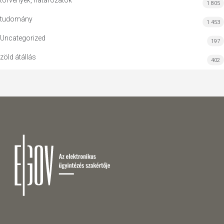
törvények, határozatok
1 805
tudomány
1 453
Uncategorized
197
zöld átállás
402