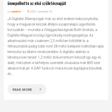
ünnepelhette az első születésnapját
by
redaktor
2025. november 16.
„A Digitális Állampolgár már az első évében bebizonyította,
hogy a magyarok készek átlépni a papíralapú ügyintézés
korszakán – mondta a Világgazdaságnak Both András, a
Digitális Magyarország Ügynökség vezérigazgatója. Az
alkalmazást már csaknem 2,5 millióan töltötték le, a
felhasználók pedig több mint 28 millió belépést indítottak rajta
keresztül az állami rendszerekbe. A digitális aláírás is
látványosan terjed: 1,2 millió dokumentum készült így egy év
alatt, miközben a tárhelyes üzenetek olvasása már 800 ezer
alkalomnál jár. A DÁP funkciói mára közel duplájára bővültek,
és...
READ MORE