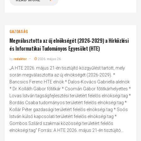
GAZDASÁG
Megválasztotta az új elnökségét (2026-2029) a Hírközlési
és Informatikai Tudományos Egyesület (HTE)
by
redaktor
2026. május 26.
„A HTE 2026. május 21-én tisztújító közgyűlést tartott, mely
során megválasztotta az új elnökségét (2026-2029). *
Bancsics Ferenc HTE elnök * Dalos-Kovács Gabriella alelnök
* Dr. Kolláth Gábor főtitkár * Csomán Gábor főtitkárhelyettes *
Lovas István tagságfejlesztési területért felelős elnökségi tag *
Bordás Csaba tudományos területért felelős elnökségi tag *
Kollár Péter gazdasági területért felelős elnökségi tag * Soós
István külső kapcsolati területért felelős elnökségi tag *
Gombos Szilárd szakmai közösségi területért felelős
elnökségi tag” Forrás: A HTE 2026. május 21-én tisztújító...