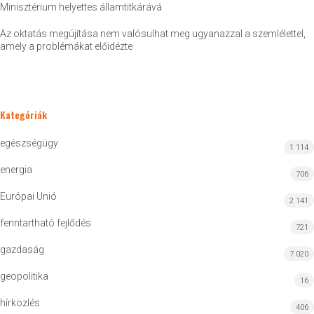
Minisztérium helyettes államtitkárává
Az oktatás megújítása nem valósulhat meg ugyanazzal a szemlélettel,
amely a problémákat előidézte
Kategóriák
egészségügy
1 114
energia
706
Európai Unió
2 141
fenntartható fejlődés
721
gazdaság
7 020
geopolitika
16
hírközlés
406