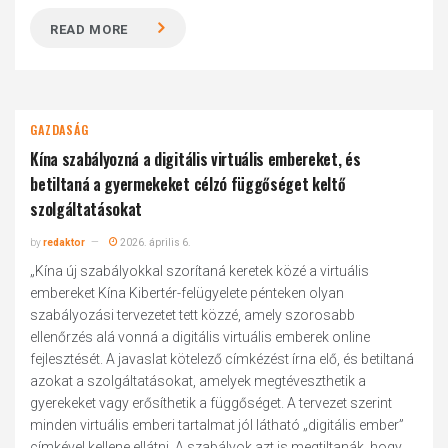
READ MORE
GAZDASÁG
Kína szabályozná a digitális virtuális embereket, és
betiltaná a gyermekeket célzó függőséget keltő
szolgáltatásokat
by
redaktor
2026. április 6.
„Kína új szabályokkal szorítaná keretek közé a virtuális
embereket Kína Kibertér-felügyelete pénteken olyan
szabályozási tervezetet tett közzé, amely szorosabb
ellenőrzés alá vonná a digitális virtuális emberek online
fejlesztését. A javaslat kötelező címkézést írna elő, és betiltaná
azokat a szolgáltatásokat, amelyek megtéveszthetik a
gyerekeket vagy erősíthetik a függőséget. A tervezet szerint
minden virtuális emberi tartalmat jól látható „digitális ember”
címkével kellene ellátni. A szabályok azt is megtiltanák, hogy