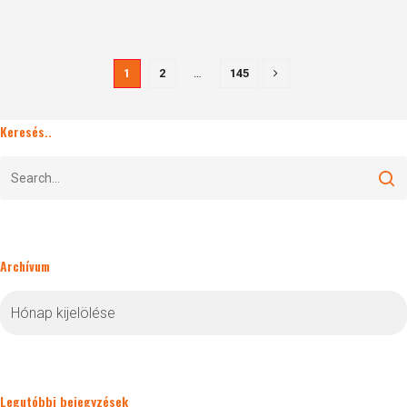
1
2
…
145
Keresés..
Archívum
Archívum
Legutóbbi bejegyzések