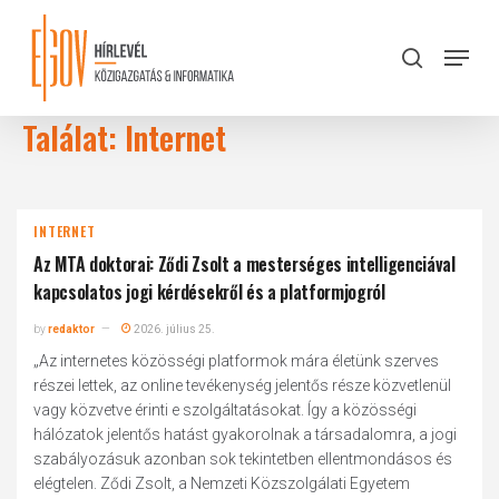
Skip
to
Menu
search
main
Close
content
Menu
Találat: Internet
INTERNET
Az MTA doktorai: Ződi Zsolt a mesterséges intelligenciával
kapcsolatos jogi kérdésekről és a platformjogról
by
redaktor
2026. július 25.
„Az internetes közösségi platformok mára életünk szerves
részei lettek, az online tevékenység jelentős része közvetlenül
vagy közvetve érinti e szolgáltatásokat. Így a közösségi
hálózatok jelentős hatást gyakorolnak a társadalomra, a jogi
szabályozásuk azonban sok tekintetben ellentmondásos és
elégtelen. Ződi Zsolt, a Nemzeti Közszolgálati Egyetem