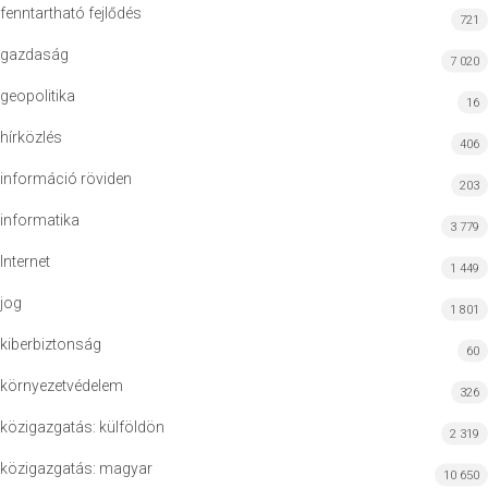
fenntartható fejlődés
721
gazdaság
7 020
geopolitika
16
hírközlés
406
információ röviden
203
informatika
3 779
Internet
1 449
jog
1 801
kiberbiztonság
60
környezetvédelem
326
közigazgatás: külföldön
2 319
közigazgatás: magyar
10 650