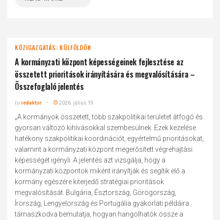
KÖZIGAZGATÁS: KÜLFÖLDÖN
A kormányzati központ képességeinek fejlesztése az
összetett prioritások irányítására és megvalósítására –
Összefoglaló jelentés
by
redaktor
2026. július 19.
„A kormányok összetett, több szakpolitikai területet átfogó és
gyorsan változó kihívásokkal szembesülnek. Ezek kezelése
hatékony szakpolitikai koordinációt, egyértelmű prioritásokat,
valamint a kormányzati központ megerősített végrehajtási
képességét igényli. A jelentés azt vizsgálja, hogy a
kormányzati központok miként irányítják és segítik elő a
kormány egészére kiterjedő stratégiai prioritások
megvalósítását. Bulgária, Észtország, Görögország,
Írország, Lengyelország és Portugália gyakorlati példáira
támaszkodva bemutatja, hogyan hangolhatók össze a