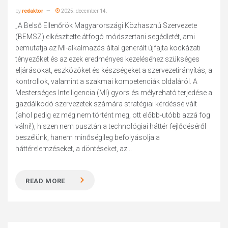
by
redaktor
2025. december 14.
„A Belső Ellenőrök Magyarországi Közhasznú Szervezete
(BEMSZ) elkészítette átfogó módszertani segédletét, ami
bemutatja az MI-alkalmazás által generált újfajta kockázati
tényezőket és az ezek eredményes kezeléséhez szükséges
eljárásokat, eszközöket és készségeket a szervezetirányítás, a
kontrollok, valamint a szakmai kompetenciák oldaláról. A
Mesterséges Intelligencia (MI) gyors és mélyreható terjedése a
gazdálkodó szervezetek számára stratégiai kérdéssé vált
(ahol pedig ez még nem történt meg, ott előbb-utóbb azzá fog
válni!), hiszen nem pusztán a technológiai háttér fejlődéséről
beszélünk, hanem minőségileg befolyásolja a
háttérelemzéseket, a döntéseket, az...
READ MORE