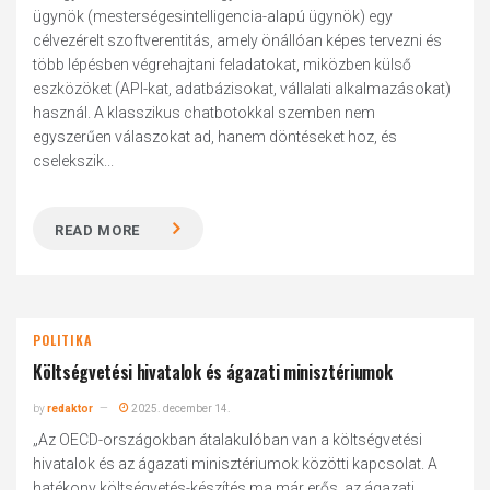
ügynök (mesterségesintelligencia-alapú ügynök) egy
célvezérelt szoftverentitás, amely önállóan képes tervezni és
több lépésben végrehajtani feladatokat, miközben külső
eszközöket (API-kat, adatbázisokat, vállalati alkalmazásokat)
használ. A klasszikus chatbotokkal szemben nem
egyszerűen válaszokat ad, hanem döntéseket hoz, és
cselekszik...
READ MORE
POLITIKA
Költségvetési hivatalok és ágazati minisztériumok
by
redaktor
2025. december 14.
„Az OECD-országokban átalakulóban van a költségvetési
hivatalok és az ágazati minisztériumok közötti kapcsolat. A
hatékony költségvetés-készítés ma már erős, az ágazati