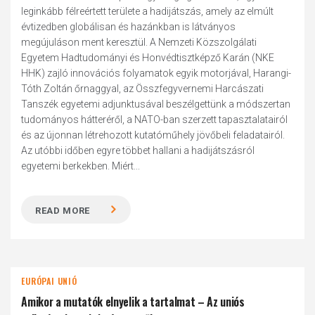
leginkább félreértett területe a hadijátszás, amely az elmúlt
évtizedben globálisan és hazánkban is látványos
megújuláson ment keresztül. A Nemzeti Közszolgálati
Egyetem Hadtudományi és Honvédtisztképző Karán (NKE
HHK) zajló innovációs folyamatok egyik motorjával, Harangi-
Tóth Zoltán őrnaggyal, az Összfegyvernemi Harcászati
Tanszék egyetemi adjunktusával beszélgettünk a módszertan
tudományos hátteréről, a NATO-ban szerzett tapasztalatairól
és az újonnan létrehozott kutatóműhely jövőbeli feladatairól.
Az utóbbi időben egyre többet hallani a hadijátszásról
egyetemi berkekben. Miért...
READ MORE
EURÓPAI UNIÓ
Amikor a mutatók elnyelik a tartalmat – Az uniós