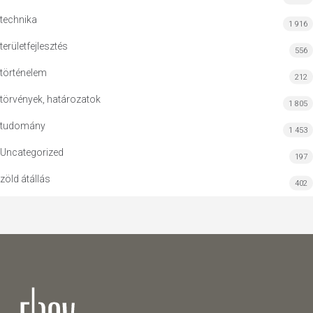
technika
1 916
területfejlesztés
556
történelem
212
törvények, határozatok
1 805
tudomány
1 453
Uncategorized
197
zöld átállás
402