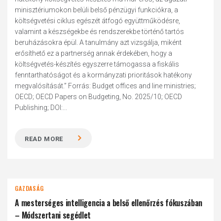
minisztériumokon belüli belső pénzügyi funkciókra, a
költségvetési ciklus egészét átfogó együttműködésre,
valamint a készségekbe és rendszerekbe történő tartós
beruházásokra épül. A tanulmány azt vizsgálja, miként
erősíthető ez a partnerség annak érdekében, hogy a
költségvetés-készítés egyszerre támogassa a fiskális
fenntarthatóságot és a kormányzati prioritások hatékony
megvalósítását.” Forrás: Budget offices and line ministries;
OECD; OECD Papers on Budgeting, No. 2025/10; OECD
Publishing; DOI:...
READ MORE
GAZDASÁG
A mesterséges intelligencia a belső ellenőrzés fókuszában
– Módszertani segédlet