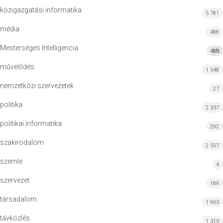
közigazgatási informatika
5 781
média
488
Mesterséges Intelligencia
420
MI
művelődés
1 548
nemzetközi szervezetek
27
politika
2 337
politikai informatika
292
szakirodalom
2 507
szemle
4
szervezet
189
társadalom
1 963
távközlés
1 310