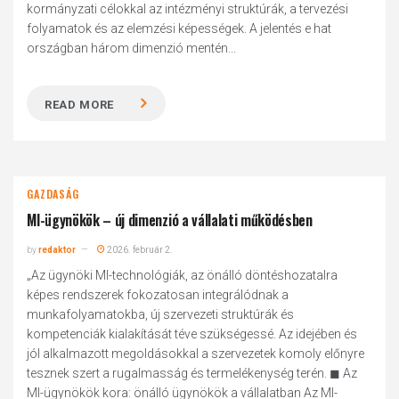
kormányzati célokkal az intézményi struktúrák, a tervezési
folyamatok és az elemzési képességek. A jelentés e hat
országban három dimenzió mentén...
READ MORE
GAZDASÁG
MI-ügynökök – új dimenzió a vállalati működésben
by
redaktor
2026. február 2.
„Az ügynöki MI-technológiák, az önálló döntéshozatalra
képes rendszerek fokozatosan integrálódnak a
munkafolyamatokba, új szervezeti struktúrák és
kompetenciák kialakítását téve szükségessé. Az idejében és
jól alkalmazott megoldásokkal a szervezetek komoly előnyre
tesznek szert a rugalmasság és termelékenység terén. ◼︎ Az
MI-ügynökök kora: önálló ügynökök a vállalatban Az MI-