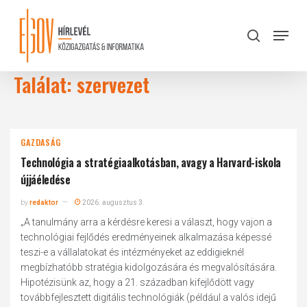
Skip
to
Menu
search
main
Close
content
Menu
Találat: szervezet
GAZDASÁG
Technológia a stratégiaalkotásban, avagy a Harvard-iskola
újjáéledése
by
redaktor
2026. augusztus 3.
„A tanulmány arra a kérdésre keresi a választ, hogy vajon a
technológiai fejlődés eredményeinek alkalmazása képessé
teszi-e a vállalatokat és intézményeket az eddigieknél
megbízhatóbb stratégia kidolgozására és megvalósítására.
Hipotézisünk az, hogy a 21. században kifejlődött vagy
továbbfejlesztett digitális technológiák (például a valós idejű