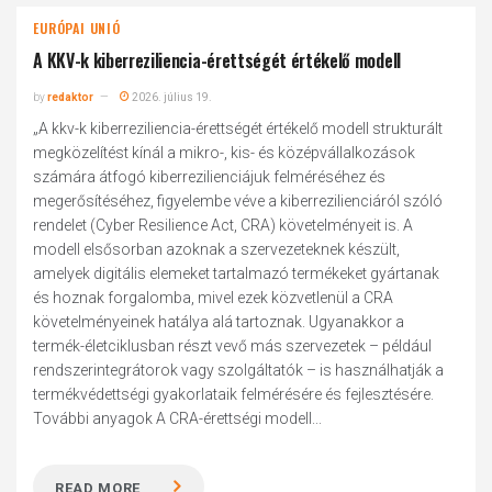
EURÓPAI UNIÓ
A KKV-k kiberreziliencia-érettségét értékelő modell
by
redaktor
2026. július 19.
„A kkv-k kiberreziliencia-érettségét értékelő modell strukturált
megközelítést kínál a mikro-, kis- és középvállalkozások
számára átfogó kiberrezilienciájuk felméréséhez és
megerősítéséhez, figyelembe véve a kiberrezilienciáról szóló
rendelet (Cyber Resilience Act, CRA) követelményeit is. A
modell elsősorban azoknak a szervezeteknek készült,
amelyek digitális elemeket tartalmazó termékeket gyártanak
és hoznak forgalomba, mivel ezek közvetlenül a CRA
követelményeinek hatálya alá tartoznak. Ugyanakkor a
termék-életciklusban részt vevő más szervezetek – például
rendszerintegrátorok vagy szolgáltatók – is használhatják a
termékvédettségi gyakorlataik felmérésére és fejlesztésére.
További anyagok A CRA-érettségi modell...
READ MORE