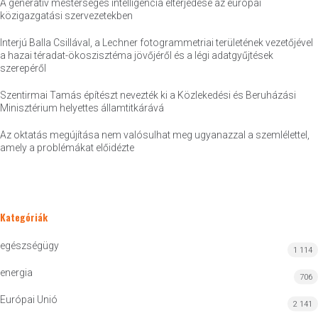
A generatív mesterséges intelligencia elterjedése az európai
közigazgatási szervezetekben
Interjú Balla Csillával, a Lechner fotogrammetriai területének vezetőjével
a hazai téradat-ökoszisztéma jövőjéről és a légi adatgyűjtések
szerepéről
Szentirmai Tamás építészt nevezték ki a Közlekedési és Beruházási
Minisztérium helyettes államtitkárává
Az oktatás megújítása nem valósulhat meg ugyanazzal a szemlélettel,
amely a problémákat előidézte
Kategóriák
egészségügy
1 114
energia
706
Európai Unió
2 141