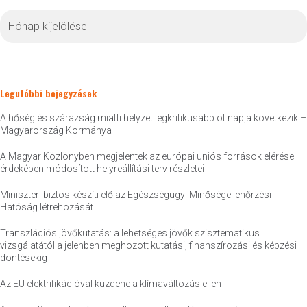
Archívum
Legutóbbi bejegyzések
A hőség és szárazság miatti helyzet legkritikusabb öt napja következik –
Magyarország Kormánya
A Magyar Közlönyben megjelentek az európai uniós források elérése
érdekében módosított helyreállítási terv részletei
Miniszteri biztos készíti elő az Egészségügyi Minőségellenőrzési
Hatóság létrehozását
Transzlációs jövőkutatás: a lehetséges jövők szisztematikus
vizsgálatától a jelenben meghozott kutatási, finanszírozási és képzési
döntésekig
Az EU elektrifikációval küzdene a klímaváltozás ellen