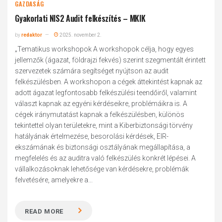
GAZDASÁG
Gyakorlati NIS2 Audit felkészítés – MKIK
by
redaktor
2025. november 2.
„Tematikus workshopok A workshopok célja, hogy egyes
jellemzők (ágazat, földrajzi fekvés) szerint szegmentált érintett
szervezetek számára segítséget nyújtson az audit
felkészülésben. A workshopon a cégek áttekintést kapnak az
adott ágazat legfontosabb felkészülési teendőiről, valamint
választ kapnak az egyéni kérdéseikre, problémáikra is. A
cégek iránymutatást kapnak a felkészülésben, különös
tekintettel olyan területekre, mint a Kiberbiztonsági törvény
hatályának értelmezése, besorolási kérdések, EIR-
ekszámának és biztonsági osztályának megállapítása, a
megfelelés és az auditra való felkészülés konkrét lépései. A
vállalkozásoknak lehetősége van kérdésekre, problémák
felvetésére, amelyekre a...
READ MORE