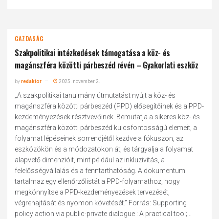
GAZDASÁG
Szakpolitikai intézkedések támogatása a köz- és
magánszféra közötti párbeszéd révén – Gyakorlati eszköz
by
redaktor
2025. november 2.
„A szakpolitikai tanulmány útmutatást nyújt a köz- és
magánszféra közötti párbeszéd (PPD) elősegítőinek és a PPD-
kezdeményezések résztvevőinek. Bemutatja a sikeres köz- és
magánszféra közötti párbeszéd kulcsfontosságú elemeit, a
folyamat lépéseinek sorrendjétől kezdve a fókuszon, az
eszközökön és a módozatokon át; és tárgyalja a folyamat
alapvető dimenzióit, mint például az inkluzivitás, a
felelősségvállalás és a fenntarthatóság. A dokumentum
tartalmaz egy ellenőrzőlistát a PPD-folyamathoz, hogy
megkönnyítse a PPD-kezdeményezések tervezését,
végrehajtását és nyomon követését.” Forrás: Supporting
policy action via public-private dialogue : A practical tool;...