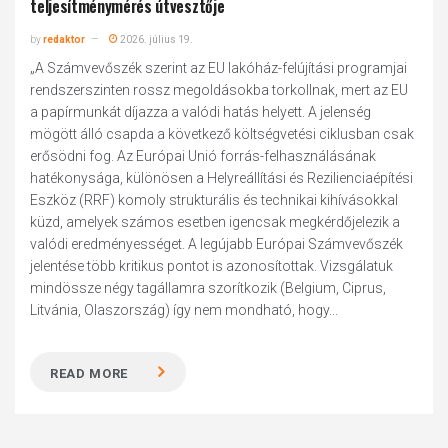
teljesítménymérés útvesztője
by
redaktor
2026. július 19.
„A Számvevőszék szerint az EU lakóház-felújítási programjai
rendszerszinten rossz megoldásokba torkollnak, mert az EU
a papírmunkát díjazza a valódi hatás helyett. A jelenség
mögött álló csapda a következő költségvetési ciklusban csak
erősödni fog. Az Európai Unió forrás-felhasználásának
hatékonysága, különösen a Helyreállítási és Rezilienciaépítési
Eszköz (RRF) komoly strukturális és technikai kihívásokkal
küzd, amelyek számos esetben igencsak megkérdőjelezik a
valódi eredményességet. A legújabb Európai Számvevőszék
jelentése több kritikus pontot is azonosítottak. Vizsgálatuk
mindössze négy tagállamra szorítkozik (Belgium, Ciprus,
Litvánia, Olaszország) így nem mondható, hogy...
READ MORE