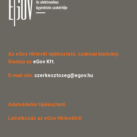
Az eGov Hírlevél tájékoztató, szakmai kiadvány.
Kiadója az
eGov Kft.
E-mail cím:
szerkesztoseg@egov.hu
Adatvédelmi tájékoztató
Leiratkozás az eGov Hírlevélről