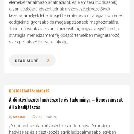
elemeket tartalmazó adatbázisok és elemzési módszerek)
olyan eszközrendszert adnak a szervezetek vezetőinek
kezébe, amelyek lehetőséget teremtenek a stratégiai döntések
eddigieknél gyorsabb és megalapozottabb meghozatalára.
Tanulmányunk azt kívánja bizonyítani, hogy az egyébként a
stratégiai menedzsment fejlődéstörténetében meghatározó
szerepet játszó Harvard-iskola...
READ MORE
KÖZIGAZGATÁS: MAGYAR
A döntéshozatal művészete és tudománya – Reneszánszát
éli a hadijátszás
by
redaktor
2026. július 26.
„A döntéshozatal művészete és tudománya A modern
hadviselés és a tisztképzés egyik legizgalmasabb, egyben