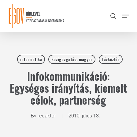
Skip
to
Menu
search
main
Close
content
Menu
informatika
közigazgatás: magyar
távközlés
Infokommunikáció:
Egységes irányítás, kiemelt
célok, partnerség
By
redaktor
2010. július 13.