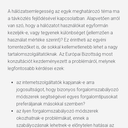
A hálózatsemlegesség az egyik meghatározó téma ma
a távközlés fejlődésével kapcsolatban. Alapvetően arról
van szó, hogy a hálózatot használókat egyformán
kezeljék-e, vagy tegyenek különbséget (jellemzően a
használat mértéke szerint)? Ez érintheti az egyéni
torrentezőket is, de sokkal kellemetlenebb lehet a nagy
tartalomszolgáltatóknak. Az Európai Bizottság most
konzultációt kezdeményezett a problémáról, melynek
legfontosabb kérdései ezek:
az internetszolgáltatók kapjanak-e arra
jogosultságot, hogy bizonyos forgalomszabályozó
módszerek segítségével egyes forgalomtípusokat
preferáljanak másokkal szemben?
az ilyen forgalomszabályozó módszerek
okozhatnak-e problémákat, ennek a
szabályozásnak lehetnek-e előnytelen hatásai az