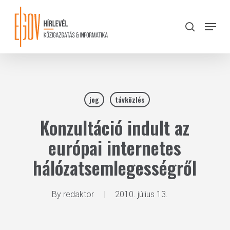
Skip
to
Menu
search
main
Close
content
Menu
jog
távközlés
Konzultáció indult az
európai internetes
hálózatsemlegességről
By
redaktor
2010. július 13.