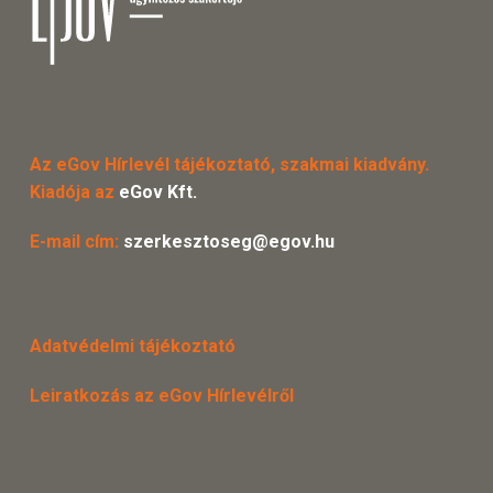
Az eGov Hírlevél tájékoztató, szakmai kiadvány.
Kiadója az
eGov Kft.
E-mail cím:
szerkesztoseg@egov.hu
Adatvédelmi tájékoztató
Leiratkozás az eGov Hírlevélről