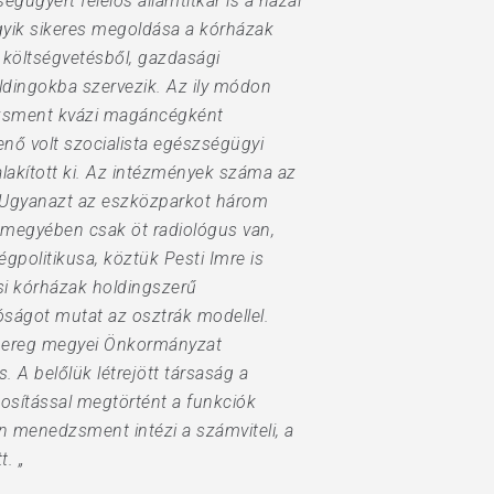
ügyért felelős államtitkár is a hazai
gyik sikeres megoldása a kórházak
a költségvetésből, gazdasági
ldingokba szervezik. Az ily módon
dzsment kvázi magáncégként
nő volt szocialista egészségügyi
lakított ki. Az intézmények száma az
. Ugyanazt az eszközparkot három
 megyében csak öt radiológus van,
égpolitikusa, köztük Pesti Imre is
si kórházak holdingszerű
óságot mutat az osztrák modellel.
r-Bereg megyei Önkormányzat
. A belőlük létrejött társaság a
osítással megtörtént a funkciók
n menedzsment intézi a számviteli, a
t. „