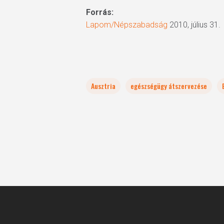
Forrás:
Lapom/Népszabadság
2010, július 31.
Ausztria
egészségügy átszervezése