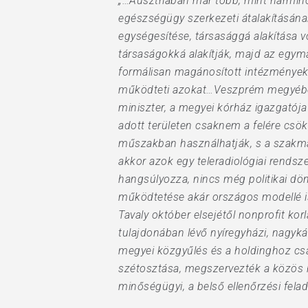
„…Ausztriában már több, mint harminc 
egészségügy szerkezeti átalakításána
egységesítése, társasággá alakítása v
társaságokká alakítják, majd az egym
formálisan magánosított intézménye
működteti azokat…Veszprém megyében, 
miniszter, a megyei kórház igazgatój
adott területen csaknem a felére cs
műszakban használhatják, s a szakma
akkor azok egy teleradiológiai rendsze
hangsúlyozza, nincs még politikai dön
működtetése akár országos modellé is
Tavaly október elsejétől nonprofit k
tulajdonában lévő nyíregyházi, nagykál
megyei közgyűlés és a holdinghoz cs
szétosztása, megszervezték a közös h
minőségügyi, a belső ellenőrzési felad