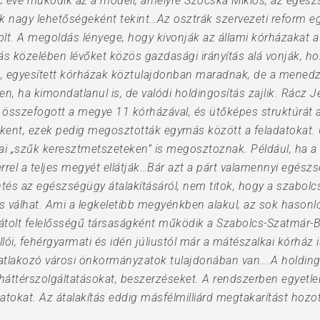
éve működik az a modell, amelyre Szócska Miklós, az egészség
k nagy lehetőségeként tekint…Az osztrák szervezeti reform e
olt. A megoldás lényege, hogy kivonják az állami kórházakat 
ás közelében lévőket közös gazdasági irányítás alá vonják, ho
k, egyesített kórházak köztulajdonban maradnak, de a mene
ha kimondatlanul is, de valódi holdingosítás zajlik. Rácz Je
a összefogott a megye 11 kórházával, és ütőképes struktúrát a
ökkent, ezek pedig megosztották egymás között a feladatokat
i „szűk keresztmetszeteken” is megosztoznak. Például, ha a
rrel a teljes megyét ellátják…Bár azt a párt valamennyi egészs
tés az egészségügy átalakításáról, nem titok, hogy a szabolc
 válhat. Ami a legkeletibb megyénkben alakul, az sok hasonl
orlátolt felelősségű társaságként működik a Szabolcs-Szatmá
lói, fehérgyarmati és idén júliustól már a mátészalkai kórház is
atlakozó városi önkormányzatok tulajdonában van….A holding
áttérszolgáltatásokat, beszerzéseket. A rendszerben egyetle
atokat. Az átalakítás eddig másfélmilliárd megtakarítást hozot