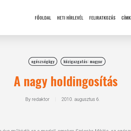
FŐOLDAL
HETI HÍRLEVÉL
FELIRATKOZÁS
CÍMK
egészségügy
közigazgatás: magyar
A nagy holdingosítás
By
redaktor
2010. augusztus 6.