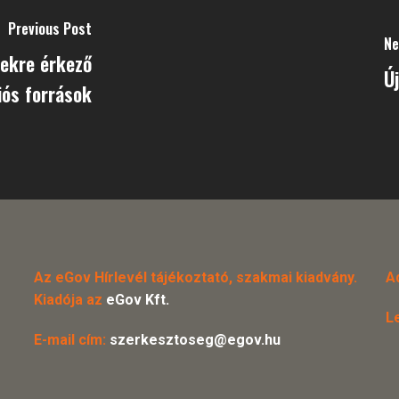
Previous Post
Ne
sekre érkező
Ú
iós források
Az eGov Hírlevél tájékoztató, szakmai kiadvány.
A
Kiadója az
eGov Kft.
L
E-mail cím:
szerkesztoseg@egov.hu