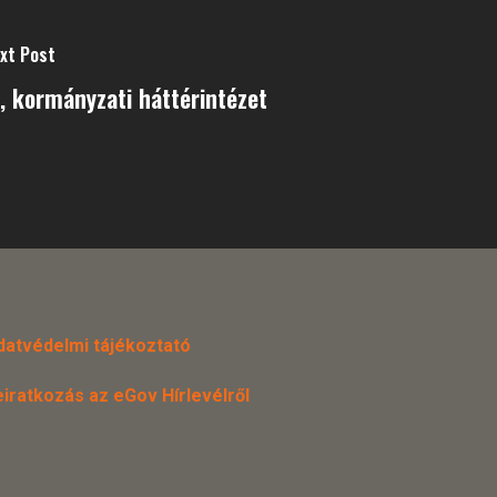
xt Post
j, kormányzati háttérintézet
datvédelmi tájékoztató
eiratkozás az eGov Hírlevélről