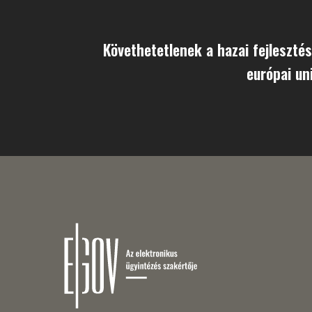
Követhetetlenek a hazai fejleszté
európai un