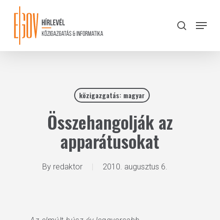
Skip
to
Menu
search
main
Close
content
Menu
közigazgatás: magyar
Összehangolják az
apparátusokat
By
redaktor
2010. augusztus 6.