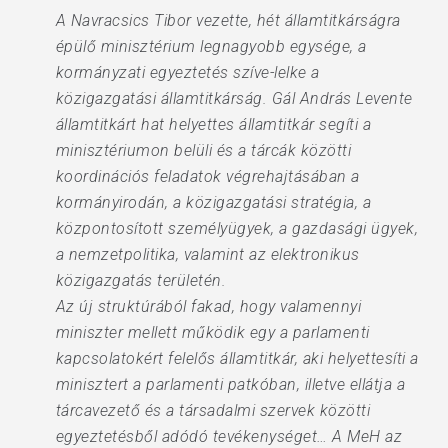
A Navracsics Tibor vezette, hét államtitkárságra
épülő minisztérium legnagyobb egysége, a
kormányzati egyeztetés szíve-lelke a
közigazgatási államtitkárság. Gál András Levente
államtitkárt hat helyettes államtitkár segíti a
minisztériumon belüli és a tárcák közötti
koordinációs feladatok végrehajtásában a
kormányirodán, a közigazgatási stratégia, a
központosított személyügyek, a gazdasági ügyek,
a nemzetpolitika, valamint az elektronikus
közigazgatás területén.
Az új struktúrából fakad, hogy valamennyi
miniszter mellett működik egy a parlamenti
kapcsolatokért felelős államtitkár, aki helyettesíti a
minisztert a parlamenti patkóban, illetve ellátja a
tárcavezető és a társadalmi szervek közötti
egyeztetésből adódó tevékenységet… A MeH az