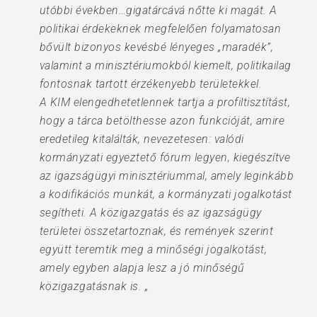
utóbbi években…gigatárcává nőtte ki magát. A
politikai érdekeknek megfelelően folyamatosan
bővült bizonyos kevésbé lényeges „maradék”,
valamint a minisztériumokból kiemelt, politikailag
fontosnak tartott érzékenyebb területekkel.
A KIM elengedhetetlennek tartja a profiltisztítást,
hogy a tárca betölthesse azon funkcióját, amire
eredetileg kitalálták, nevezetesen: valódi
kormányzati egyeztető fórum legyen, kiegészítve
az igazságügyi minisztériummal, amely leginkább
a kodifikációs munkát, a kormányzati jogalkotást
segítheti. A közigazgatás és az igazságügy
területei összetartoznak, és remények szerint
együtt teremtik meg a minőségi jogalkotást,
amely egyben alapja lesz a jó minőségű
közigazgatásnak is. „