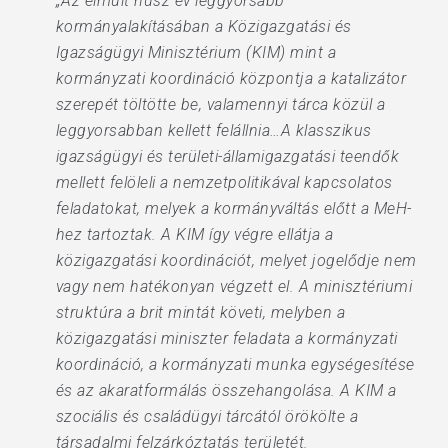
„Az elmúlt húsz év leggyorsabb
kormányalakításában a Közigazgatási és
Igazságügyi Minisztérium (KIM) mint a
kormányzati koordináció központja a katalizátor
szerepét töltötte be, valamennyi tárca közül a
leggyorsabban kellett felállnia…A klasszikus
igazságügyi és területi-államigazgatási teendők
mellett felöleli a nemzetpolitikával kapcsolatos
feladatokat, melyek a kormányváltás előtt a MeH-
hez tartoztak. A KIM így végre ellátja a
közigazgatási koordinációt, melyet jogelődje nem
vagy nem hatékonyan végzett el. A minisztériumi
struktúra a brit mintát követi, melyben a
közigazgatási miniszter feladata a kormányzati
koordináció, a kormányzati munka egységesítése
és az akaratformálás összehangolása. A KIM a
szociális és családügyi tárcától örökölte a
társadalmi felzárkóztatás területét.