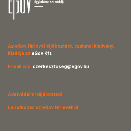
Az eGov Hírlevél tájékoztató, szakmai kiadvány.
Kiadója az
eGov Kft.
E-mail cím:
szerkesztoseg@egov.hu
Adatvédelmi tájékoztató
Leiratkozás az eGov Hírlevélről