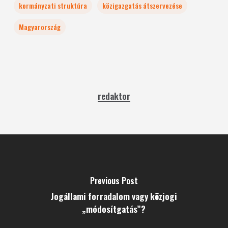
kormányzati struktúra
közigazgatás átszervezése
Magyarország
redaktor
Previous Post
Jogállami forradalom vagy közjogi
„módosítgatás”?