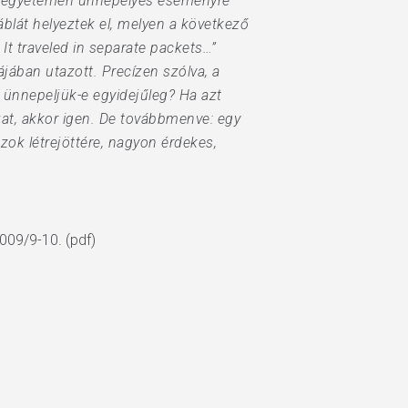
LA) egyetemen ünnepélyes eseményre
blát helyeztek el, melyen a következő
 It traveled in separate packets…”
jában utazott. Precízen szólva, a
ünnepeljük-e egyidejűleg? Ha azt
at, akkor igen. De továbbmenve: egy
ok létrejöttére, nagyon érdekes,
2009/9-10. (pdf)