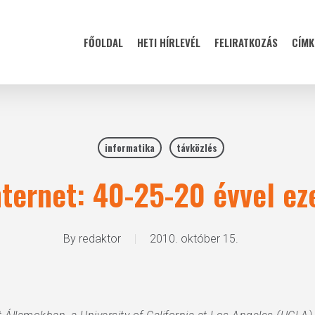
FŐOLDAL
HETI HÍRLEVÉL
FELIRATKOZÁS
CÍMK
informatika
távközlés
nternet: 40-25-20 évvel ez
By
redaktor
2010. október 15.