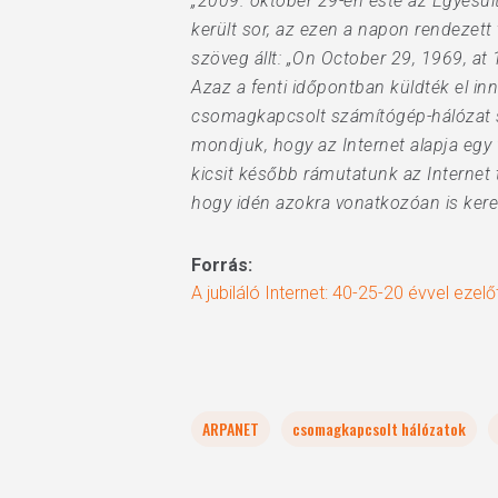
„2009. október 29-én este az Egyesül
került sor, az ezen a napon rendezett
szöveg állt: „On October 29, 1969, at 
Azaz a fenti időpontban küldték el in
csomagkapcsolt számítógép-hálózat sz
mondjuk, hogy az Internet alapja eg
kicsit később rámutatunk az Internet
hogy idén azokra vonatkozóan is ker
Forrás:
A jubiláló Internet: 40-25-20 évvel ezelőt
ARPANET
csomagkapcsolt hálózatok