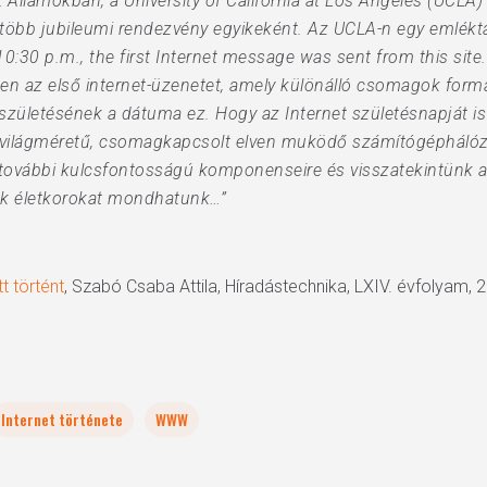
t Államokban, a University of California at Los Angeles (UC
 több jubileumi rendezvény egyikeként. Az UCLA-n egy emléktá
10:30 p.m., the first Internet message was sent from this site.
nen az első internet-üzenetet, amely különálló csomagok formá
ületésének a dátuma ez. Hogy az Internet születésnapját is 
y világméretű, csomagkapcsolt elven muködő számítógéphálóz
 további kulcsfontosságú komponenseire és visszatekintünk az
ek életkorokat mondhatunk…”
t történt
, Szabó Csaba Attila, Híradástechnika, LXIV. évfolyam, 
Internet története
WWW