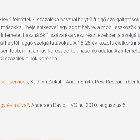
ine lévő felnőttek 4 százaléka használ helytől függő szolgáltatáso
másokkal, “bejelentkezve” egy adott helyre, a mobil eszközök
nternetet használók 1 százaléka vesz részt ezekben a szolgált
ál helytől függő szolgáltatásokat. A 18-28 év közötti életkorú in
tősen több, mint a más korcsoportok hasonló adatai. Az internet
k 3 százalék a nők körében.
ased services
, Kathryn Zickuhr, Aaron Smith, Pew Research Center
egy év múlva?
, Andersen Dávid, HVG.hu, 2010. augusztus 5.