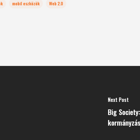
ok
mobil eszközök
Web 2.0
Next Post
Big Society:
kormányzá