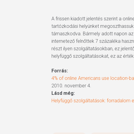
A frissen kiadott jelentés szerint a onl
tartózkodási helyünket megoszthassuk 
támaszkodva. Bármely adott napon az I
internetező felnőttek 7 százaléka haszn
részt ilyen szolgáltatásokban, ez jelen
helyfüggő szolgáltatásokat, ez az érté
Forrás:
4% of online Americans use location-b
2010. november 4.
Lásd még:
Helyfüggő szolgáltatások: forradalom 