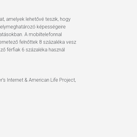
kat, amelyek lehetővé teszik, hogy
 helymeghatározó képességeire
atásokban. A mobiltelefonnal
ternetező felnőttek 8 százaléka vesz
ező férfiak 6 százaléka használ
’s Internet & American Life Project,