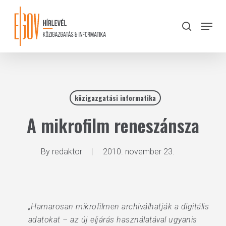
Skip
to
Menu
search
main
Close
content
Menu
közigazgatási informatika
A mikrofilm reneszánsza
By
redaktor
2010. november 23.
„Hamarosan mikrofilmen archiválhatják a digitális
adatokat – az új eljárás használatával ugyanis