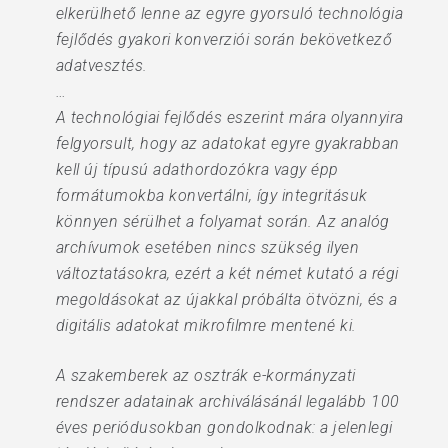
elkerülhető lenne az egyre gyorsuló technológia
fejlődés gyakori konverziói során bekövetkező
adatvesztés.
…
A technológiai fejlődés eszerint mára olyannyira
felgyorsult, hogy az adatokat egyre gyakrabban
kell új típusú adathordozókra vagy épp
formátumokba konvertálni, így integritásuk
könnyen sérülhet a folyamat során. Az analóg
archívumok esetében nincs szükség ilyen
változtatásokra, ezért a két német kutató a régi
megoldásokat az újakkal próbálta ötvözni, és a
digitális adatokat mikrofilmre mentené ki.
A szakemberek az osztrák e-kormányzati
rendszer adatainak archiválásánál legalább 100
éves periódusokban gondolkodnak: a jelenlegi