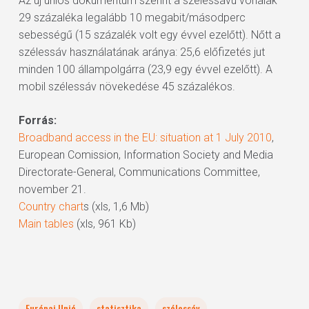
Az új uniós dokumentum szerint a szélessávú vonalak
29 százaléka legalább 10 megabit/másodperc
sebességű (15 százalék volt egy évvel ezelőtt). Nőtt a
szélessáv használatának aránya: 25,6 előfizetés jut
minden 100 állampolgárra (23,9 egy évvel ezelőtt). A
mobil szélessáv növekedése 45 százalékos.
Forrás:
Broadband access in the EU: situation at 1 July 2010
,
European Comission, Information Society and Media
Directorate-General, Communications Committee,
november 21.
Country chart
s (xls, 1,6 Mb)
Main tables
(xls, 961 Kb)
Európai Unió
statisztika
szélessáv