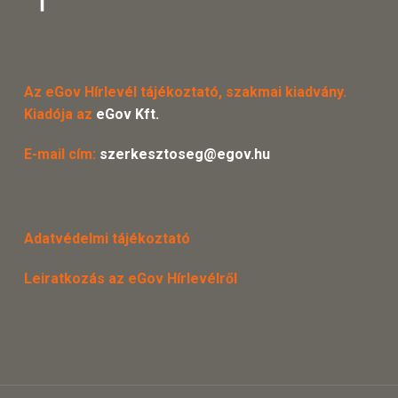
Az eGov Hírlevél tájékoztató, szakmai kiadvány.
Kiadója az
eGov Kft.
E-mail cím:
szerkesztoseg@egov.hu
Adatvédelmi tájékoztató
Leiratkozás az eGov Hírlevélről