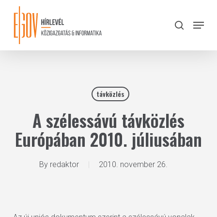
Skip
to
Menu
search
main
Close
content
Menu
távközlés
A szélessávú távközlés
Európában 2010. júliusában
By
redaktor
2010. november 26.