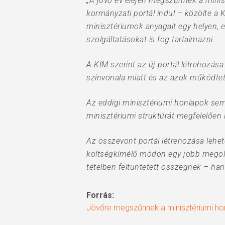
„A jövő év elején megszűnnek a minis
kormányzati portál indul – közölte a 
minisztériumok anyagait egy helyen, e
szolgáltatásokat is fog tartalmazni.
A KIM szerint az új portál létrehozás
színvonala miatt és az azok működte
Az eddigi minisztériumi honlapok sem
minisztériumi struktúrát megfelelően
Az összevont portál létrehozása lehet
költségkímélő módon egy jobb megoldás
tételben feltüntetett összegnek – ha
Forrás:
Jövőre megszűnnek a minisztériumi ho