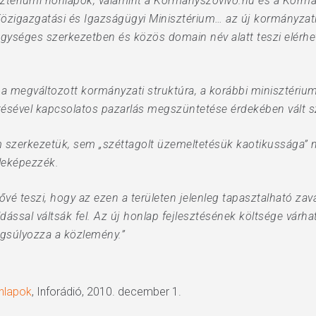
ztériumi honlapok, valamint a Kormanyszóvivő.hu és a Kormány
Közigazgatási és Igazságügyi Minisztérium… az új kormányzati
gységes szerkezetben és közös domain név alatt teszi elérhető
a a megváltozott kormányzati struktúra, a korábbi minisztériu
tésével kapcsolatos pazarlás megszüntetése érdekében vált 
 szerkezetük, sem „széttagolt üzemeltetésük kaotikussága” m
 leképezzék.
ővé teszi, hogy az ezen a területen jelenleg tapasztalható zav
sal váltsák fel. Az új honlap fejlesztésének költsége várhat
ngsúlyozza a közlemény.”
nlapok
, Inforádió, 2010. december 1.