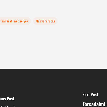
rmányzati webhelyek
Magyarország
Next Post
ious Post
Társadalmi