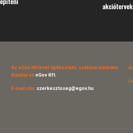
 építeni
akciótervek
Az eGov Hírlevél tájékoztató, szakmai kiadvány.
A
Kiadója az
eGov Kft.
L
E-mail cím:
szerkesztoseg@egov.hu