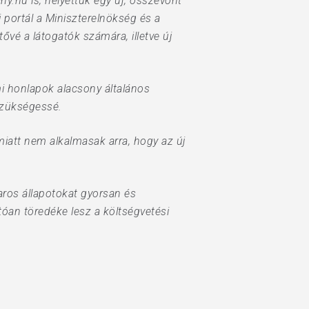
.hu is, helyettük egy új, összevont
 portál a Miniszterelnökség és a
vé a látogatók számára, illetve új
mi honlapok alacsony általános
szükségessé.
iatt nem alkalmasak arra, hogy az új
aros állapotokat gyorsan és
óan töredéke lesz a költségvetési