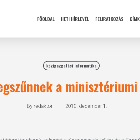
FŐOLDAL
HETI HÍRLEVÉL
FELIRATKOZÁS
CÍMK
közigazgatási informatika
egszűnnek a minisztériumi
By
redaktor
2010. december 1.