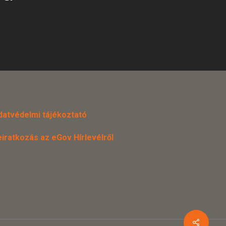
datvédelmi tájékoztató
eiratkozás az eGov Hírlevélről