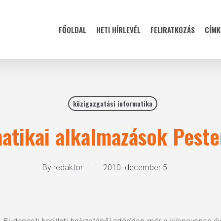
FŐOLDAL
HETI HÍRLEVÉL
FELIRATKOZÁS
CÍMK
közigazgatási informatika
atikai alkalmazások Pest
By
redaktor
2010. december 5.