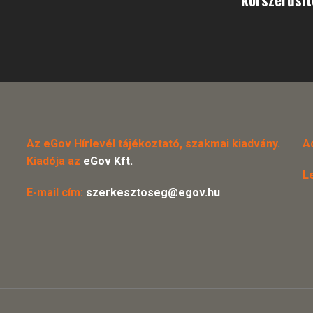
Az eGov Hírlevél tájékoztató, szakmai kiadvány.
A
Kiadója az
eGov Kft.
L
E-mail cím:
szerkesztoseg@egov.hu