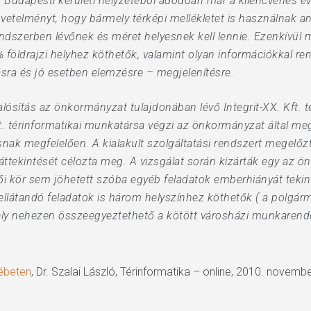
Budapesti kerületi helyzetéből adódóan már a kilencvenes év
vetelményt, hogy bármely térképi mellékletet is használnak 
ndszerben lévőnek és méret helyesnek kell lennie. Ezenkívül m
% földrajzi helyhez köthetők, valamint olyan információkkal re
lásra és jó esetben elemzésre – megjelenítésre.
lósítás az önkormányzat tulajdonában lévő Integrit-XX. Kft. t
kft. térinformatikai munkatársa végzi az önkormányzat által me
snak megfelelően. A kialakult szolgáltatási rendszert megelőzt
ttekintését célozta meg. A vizsgálat során kizárták egy az 
iselői kör sem jöhetett szóba egyéb feladatok emberhiányát teki
ellátandó feladatok is három helyszínhez köthetők ( a polgár
, mely nehezen összeegyeztethető a kötött városházi munkarendd
sébeten
, Dr. Szalai László, Térinformatika – online, 2010. novembe