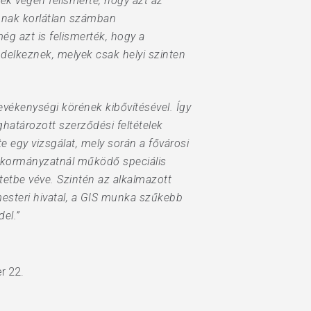
ek végén felismerte, hogy azt az
annak korlátlan számban
ég azt is felismerték, hogy a
ndelkeznek, melyek csak helyi szinten
evékenységi körének kibővítésével. Így
ghatározott szerződési feltételek
e egy vizsgálat, mely során a fővárosi
önkormányzatnál működő speciális
ntetbe véve. Szintén az alkalmazott
mesteri hivatal, a GIS munka szűkebb
el.”
r 22.