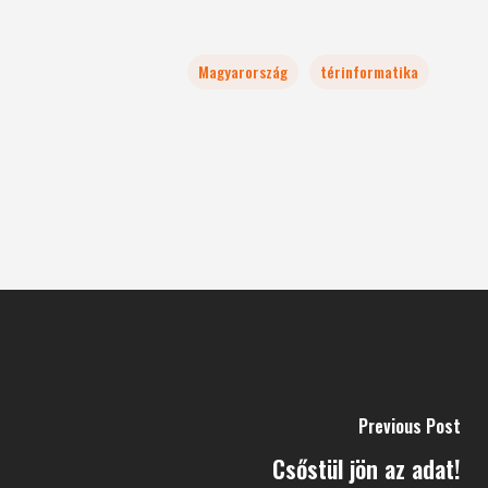
Magyarország
térinformatika
Previous Post
Csőstül jön az adat!