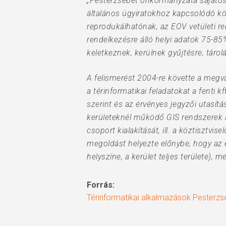
„Pesterzsébet önkormányzata sajátos 
általános ügyiratokhoz kapcsolódó kö
reprodukálhatónak, az EOV vetületi re
rendelkezésre álló helyi adatok 75-85
keletkeznek, kerülnek gyűjtésre, táro
A felismerést 2004-re követte a megva
a térinformatikai feladatokat a fenti 
szerint és az érvényes jegyzői utasítá
kerületeknél működő GIS rendszerek á
csoport kialakítását, ill. a köztisztv
megoldást helyezte előnybe, hogy az 
helyszíne, a kerület teljes területe)
Forrás:
Térinformatikai alkalmazások Pesterz