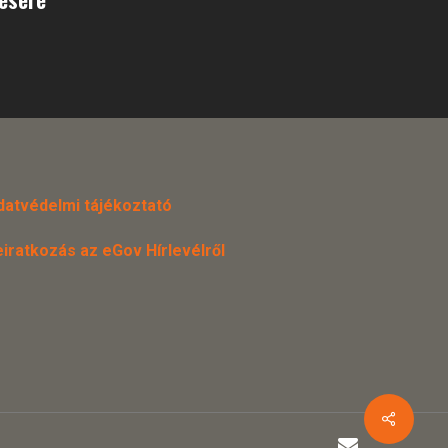
datvédelmi tájékoztató
eiratkozás az eGov Hírlevélről
email