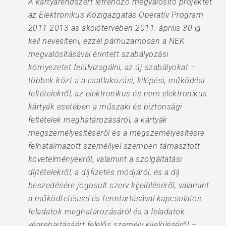
A kártyarendszert létrehozó megvalósító projektet
az Elektronikus Közigazgatás Operatív Program
2011-2013-as akciótervében 2011. április 30-ig
kell nevesíteni, ezzel párhuzamosan a NEK
megvalósításával érintett szabályozási
környezetet felülvizsgálni, az új szabályokat –
többek közt a a csatlakozási, kilépési, működési
feltételekről, az elektronikus és nem elektronikus
kártyák esetében a műszaki és biztonsági
feltételek meghatározásáról, a kártyák
megszemélyesítéséről és a megszemélyesítésre
felhatalmazott személlyel szemben támasztott
követelményekről, valamint a szolgáltatási
díjtételekről, a díjfizetés módjáról, és a díj
beszedésére jogosult szerv kijelöléséről, valamint
a működtetéssel és fenntartásával kapcsolatos
feladatok meghatározásáról és a feladatok
végrehajtásáért felelős személy kijelöléséről –