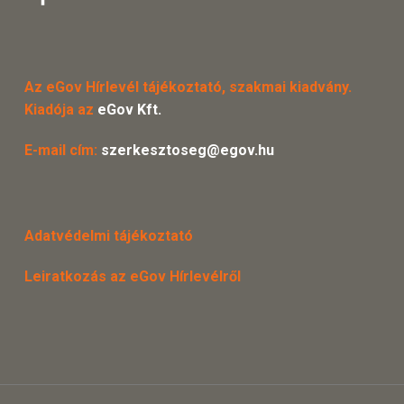
Az eGov Hírlevél tájékoztató, szakmai kiadvány.
Kiadója az
eGov Kft.
E-mail cím:
szerkesztoseg@egov.hu
Adatvédelmi tájékoztató
Leiratkozás az eGov Hírlevélről