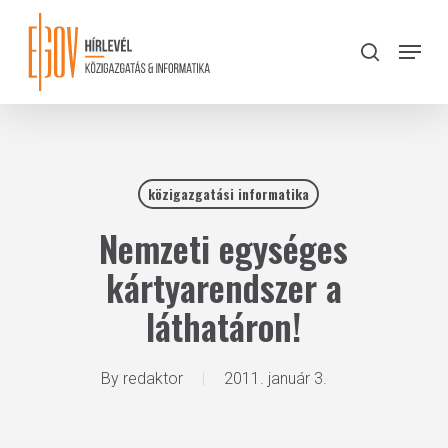
Skip
to
Menu
search
main
Close
content
Menu
közigazgatási informatika
Nemzeti egységes
kártyarendszer a
láthatáron!
By
redaktor
2011. január 3.