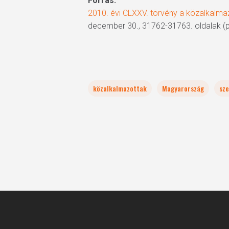
Forrás:
2010. évi CLXXV. törvény a közalkalmaz
december 30., 31762-31763. oldalak (p
közalkalmazottak
Magyarország
sze