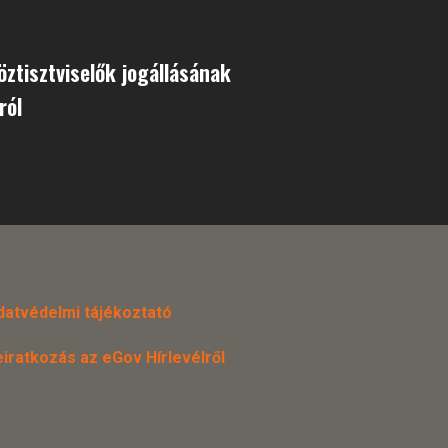
öztisztviselők jogállásának
ról
datvédelmi tájékoztató
eiratkozás az eGov Hírlevélről