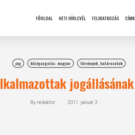
FŐOLDAL
HETI HÍRLEVÉL
FELIRATKOZÁS
CÍMK
jog
közigazgatás: magyar
törvények, határozatok
alkalmazottak jogállásának
By
redaktor
2011. január 3.