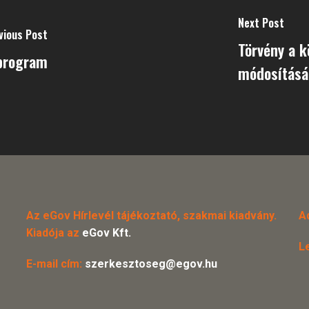
Next Post
vious Post
Törvény a k
 program
módosításá
Az eGov Hírlevél tájékoztató, szakmai kiadvány.
A
Kiadója az
eGov Kft.
L
E-mail cím:
szerkesztoseg@egov.hu