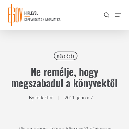
Skip
to
Menu
search
main
Close
content
Menu
művelődés
Ne remélje, hogy
megszabadul a könyvektől
By
redaktor
2011. január 7.