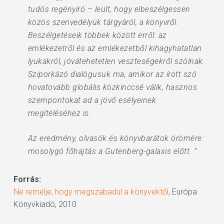
tudós regényíró – leült, hogy elbeszélgessen
közös szenvedélyük tárgyáról, a könyvről.
Beszélgetéseik többek között erről: az
emlékezetről és az emlékezetből kihagyhatatlan
lyukakról, jóvátehetetlen veszteségekről szólnak.
Sziporkázó dialógusuk ma, amikor az írott szó
hovatovább globális közkinccsé válik, hasznos
szempontokat ad a jövő esélyeinek
megítéléséhez is.
Az eredmény, olvasók és könyvbarátok örömére:
mosolygó főhajtás a Gutenberg-galaxis előtt. ”
Forrás:
Ne remélje, hogy megszabadul a könyvektől
, Európa
Könyvkiadó, 2010