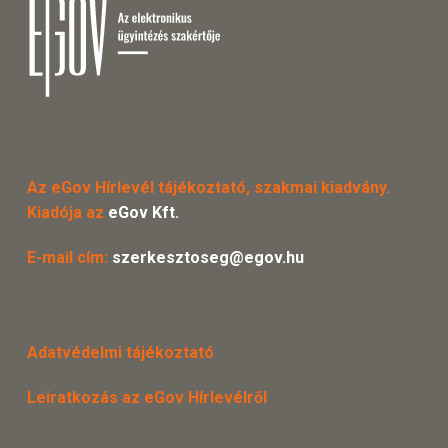
Az eGov Hírlevél tájékoztató, szakmai kiadvány.
Kiadója az
eGov Kft.
E-mail cím:
szerkesztoseg@egov.hu
Adatvédelmi tájékoztató
Leiratkozás az eGov Hírlevélről