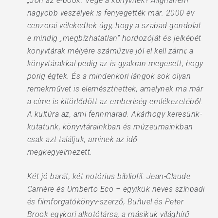
„Jön az e-book. Vége a könyvnek? Alighanem
nagyobb veszélyek is fenyegették már. 2000 év
cenzorai vélekedtek úgy, hogy a szabad gondolat
e mindig „megbízhatatlan” hordozóját és jelképét
könyvtárak mélyére száműzve jól el kell zárni; a
könyvtárakkal pedig az is gyakran megesett, hogy
porig égtek. És a mindenkori lángok sok olyan
remekművet is elemészthettek, amelynek ma már
a címe is kitörlődött az emberiség emlékezetéből.
A kultúra az, ami fennmarad. Akárhogy keresünk-
kutatunk, könyvtárainkban és múzeumainkban
csak azt találjuk, aminek az idő
megkegyelmezett.
Két jó barát, két notórius bibliofil: Jean-Claude
Carrière és Umberto Eco – egyikük neves színpadi
és filmforgatókönyv-szerző, Buñuel és Peter
Brook egykori alkotótársa, a másikuk világhírű