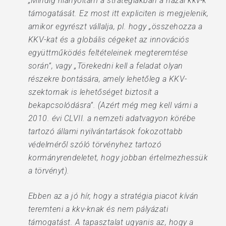
„Mindig hiányoltam a stratégiákban a hazai kkv-k
támogatását. Ez most itt expliciten is megjelenik,
amikor egyrészt vállalja, pl. hogy „összehozza a
KKV-kat és a globális cégeket az innovációs
együttműködés feltételeinek megteremtése
során”, vagy „Törekedni kell a feladat olyan
részekre bontására, amely lehetőleg a KKV-
szektornak is lehetőséget biztosít a
bekapcsolódásra”. (Azért még meg kell várni a
2010. évi CLVII. a nemzeti adatvagyon körébe
tartozó állami nyilvántartások fokozottabb
védelméről szóló törvényhez tartozó
kormányrendeletet, hogy jobban értelmezhessük
a törvényt).
Ebben az a jó hír, hogy a stratégia piacot kíván
teremteni a kkv-knak és nem pályázati
támogatást. A tapasztalat ugyanis az, hogy a