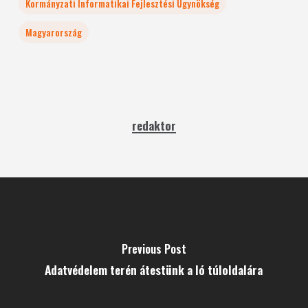
Kormányzati Informatikai Fejlesztési Ügynökség
Magyarország
redaktor
Previous Post
Adatvédelem terén átestünk a ló túloldalára