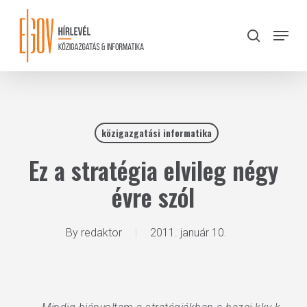
Skip
to
Menu
search
main
Close
content
Menu
közigazgatási informatika
Ez a stratégia elvileg négy
évre szól
By
redaktor
2011. január 10.