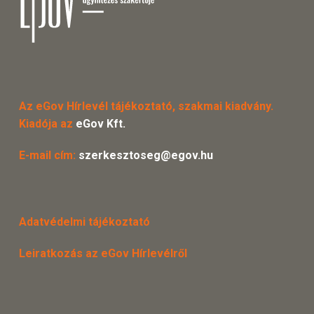
Az eGov Hírlevél tájékoztató, szakmai kiadvány.
Kiadója az
eGov Kft.
E-mail cím:
szerkesztoseg@egov.hu
Adatvédelmi tájékoztató
Leiratkozás az eGov Hírlevélről