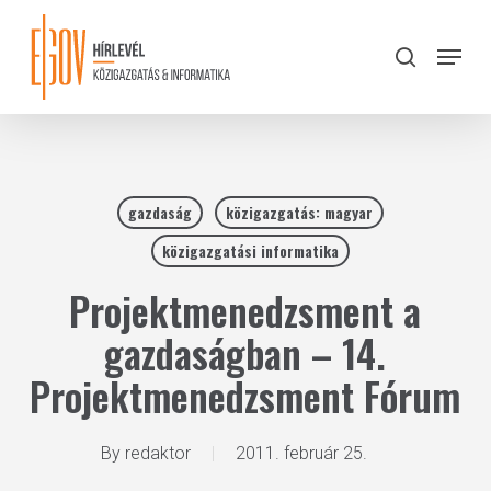
Skip
to
Menu
search
main
Close
content
Menu
gazdaság
közigazgatás: magyar
közigazgatási informatika
Projektmenedzsment a
gazdaságban – 14.
Projektmenedzsment Fórum
By
redaktor
2011. február 25.