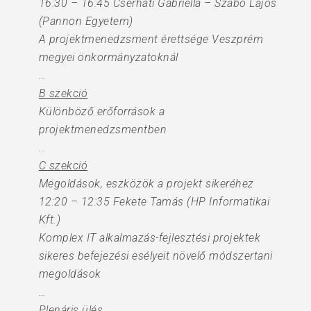
16:30 – 16:45 Cserháti Gabriella – Szabó Lajos
(Pannon Egyetem)
A projektmenedzsment érettsége Veszprém
megyei önkormányzatoknál
…
B szekció
Különböző erőforrások a
projektmenedzsmentben
…
C szekció
Megoldások, eszközök a projekt sikeréhez
12:20 – 12:35 Fekete Tamás (HP Informatikai
Kft.)
Komplex IT alkalmazás-fejlesztési projektek
sikeres befejezési esélyeit növelő módszertani
megoldások
…
Plenáris ülés