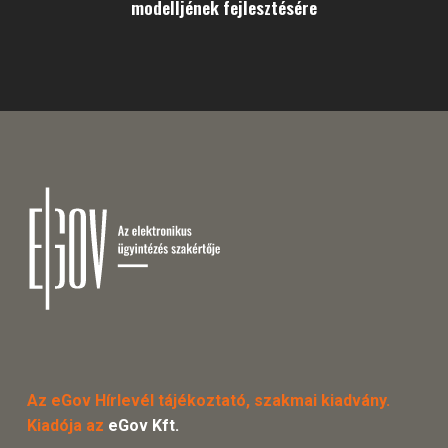
modelljének fejlesztésére
Az eGov Hírlevél tájékoztató, szakmai kiadvány.
Kiadója az
eGov Kft.