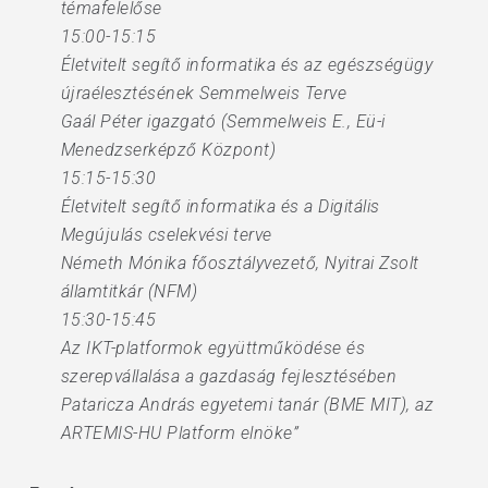
témafelelőse
15:00-15:15
Életvitelt segítő informatika és az egészségügy
újraélesztésének Semmelweis Terve
Gaál Péter igazgató (Semmelweis E., Eü-i
Menedzserképző Központ)
15:15-15:30
Életvitelt segítő informatika és a Digitális
Megújulás cselekvési terve
Németh Mónika főosztályvezető, Nyitrai Zsolt
államtitkár (NFM)
15:30-15:45
Az IKT-platformok együttműködése és
szerepvállalása a gazdaság fejlesztésében
Pataricza András egyetemi tanár (BME MIT), az
ARTEMIS-HU Platform elnöke”