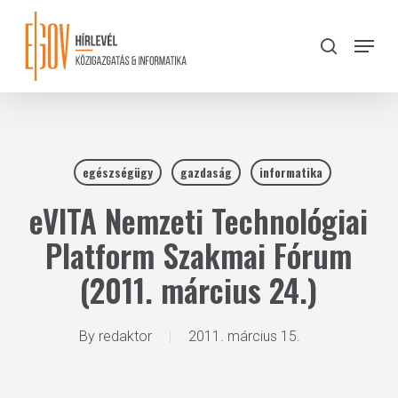
Skip
to
Menu
search
main
Close
content
Menu
egészségügy
gazdaság
informatika
eVITA Nemzeti Technológiai
Platform Szakmai Fórum
(2011. március 24.)
By
redaktor
2011. március 15.