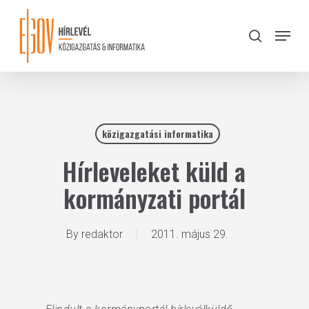
Skip
to
Menu
search
main
Close
content
Menu
közigazgatási informatika
Hírleveleket küld a
kormányzati portál
By
redaktor
2011. május 29.