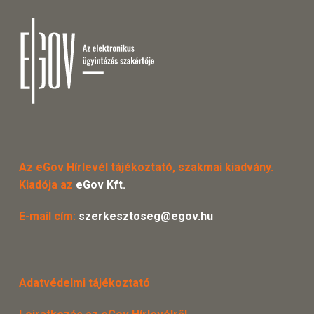
Az eGov Hírlevél tájékoztató, szakmai kiadvány.
Kiadója az
eGov Kft.
E-mail cím:
szerkesztoseg@egov.hu
Adatvédelmi tájékoztató