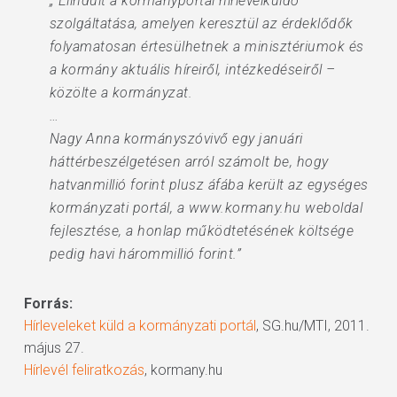
„ Elindult a kormányportál hírlevélküldő
szolgáltatása, amelyen keresztül az érdeklődők
folyamatosan értesülhetnek a minisztériumok és
a kormány aktuális híreiről, intézkedéseiről –
közölte a kormányzat.
…
Nagy Anna kormányszóvivő egy januári
háttérbeszélgetésen arról számolt be, hogy
hatvanmillió forint plusz áfába került az egységes
kormányzati portál, a www.kormany.hu weboldal
fejlesztése, a honlap működtetésének költsége
pedig havi hárommillió forint.”
Forrás:
Hírleveleket küld a kormányzati portál
, SG.hu/MTI, 2011.
május 27.
Hírlevél feliratkozás
, kormany.hu