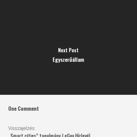
Next Post
Egyszerűállam
One Comment
Visszajelzés:
„Smart cities” tanulmány | eGov Hírlevél