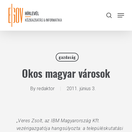
Skip
to
Menu
search
main
Close
content
Menu
gazdaság
Okos magyar városok
By
redaktor
2011. június 3.
„Veres Zsolt, az IBM Magyarország Kft.
vezérigazgatója hangsúlyozta: a településkutatási