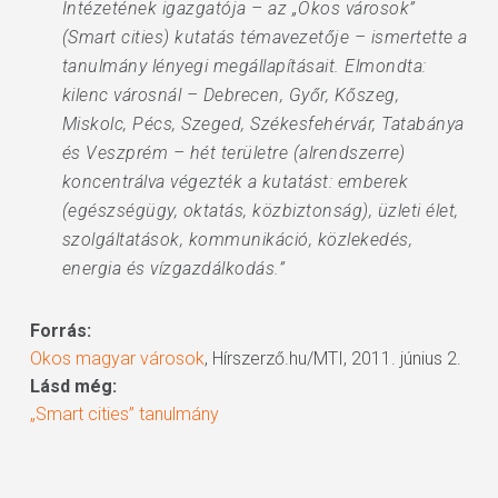
Intézetének igazgatója – az „Okos városok”
(Smart cities) kutatás témavezetője – ismertette a
tanulmány lényegi megállapításait. Elmondta:
kilenc városnál – Debrecen, Győr, Kőszeg,
Miskolc, Pécs, Szeged, Székesfehérvár, Tatabánya
és Veszprém – hét területre (alrendszerre)
koncentrálva végezték a kutatást: emberek
(egészségügy, oktatás, közbiztonság), üzleti élet,
szolgáltatások, kommunikáció, közlekedés,
energia és vízgazdálkodás.”
Forrás:
Okos magyar városok
, Hírszerző.hu/MTI, 2011. június 2.
Lásd még:
„Smart cities” tanulmány