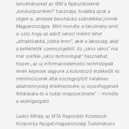
tanulmányokat az IBM a fejlesztéseknél
„kiindulópontként” használja, továbbá azok a
cégek is, amelyek beruházási szándékkal jönnek
Magyarországra. Mint mondta: a tanulmány arról
is szól, hogy az adott várost miként lehet
„attraktívabbá, jobbá tenni”; akár a lakosság, akár
a befektetők szemszögéből. Az „okos város” ma
már sokféle „okos technológiát” használhat,
hiszen „az új információelemzési technológiák
révén képesek vagyunk a különböző érzékelők és
mérőműszerek által összegyűjtött hatalmas
adatmennyiség értelmezésére, új összefüggések
feltárására és a tudás megszerzésére” – mondta
a vezérigazgató.
…
Lados Mihály, az MTA Regionális Kutatások
Központja Nyugat-magyarországi Tudományos