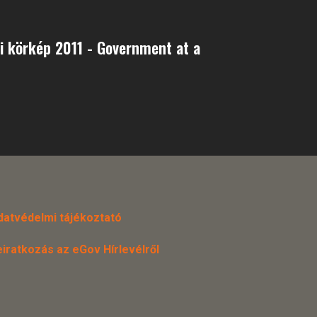
i körkép 2011 - Government at a
datvédelmi tájékoztató
eiratkozás az eGov Hírlevélről