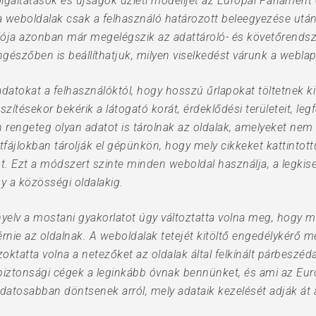
gáltatások és újságok üzleti modelljét az Európai Parlament eg
a weboldalak csak a felhasználó határozott beleegyezése után
erziója azonban már megelégszik az adattároló- és követőrends
ngészőben is beállíthatjuk, milyen viselkedést várunk a weblap
atokat a felhasználóktól, hogy hosszú űrlapokat töltetnek ki 
szítésekor bekérik a látogató korát, érdeklődési területeit, le
 rengeteg olyan adatot is tárolnak az oldalak, amelyeket nem 
tfájlokban tárolják el gépünkön, hogy mely cikkeket kattintott
t. Ezt a módszert szinte minden weboldal használja, a legkis
 a közösségi oldalakig.
ányelv a mostani gyakorlatot úgy változtatta volna meg, hogy
kérnie az oldalnak. A weboldalak tetejét kitöltő engedélykérő
ktatta volna a netezőket az oldalak által felkínált párbeszéd
a biztonsági cégek a leginkább óvnak bennünket, és ami az Eu
tudatosabban döntsenek arról, mely adataik kezelését adják át 