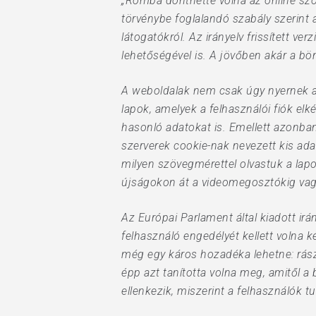
„Romba dönthette volna az online szol
törvénybe foglalandó szabály szerint 
látogatókról. Az irányelv frissített v
lehetőségével is. A jövőben akár a bö
A weboldalak nem csak úgy nyernek ad
lapok, amelyek a felhasználói fiók elké
hasonló adatokat is. Emellett azonban
szerverek cookie-nak nevezett kis ada
milyen szövegmérettel olvastuk a lapo
újságokon át a videomegosztókig vagy
Az Európai Parlament által kiadott ir
felhasználó engedélyét kellett volna 
még egy káros hozadéka lehetne: rászo
épp azt tanította volna meg, amitől 
ellenkezik, miszerint a felhasználók 