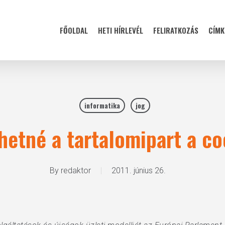
FŐOLDAL
HETI HÍRLEVÉL
FELIRATKOZÁS
CÍMK
informatika
jog
etné a tartalomipart a co
By
redaktor
2011. június 26.