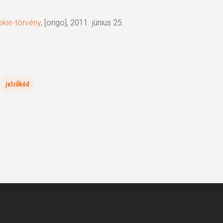
kie-törvény
, [origo], 2011. június 25.
jelzőkód