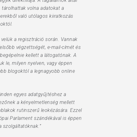
yik direktívája. A tagállamok által
 tárolhattak volna adatokat a
zerekből való utólagos kiiratkozás
októl.
velük a regisztráció során. Vannak
gfelsőbb végzettségét, e-mail-címét és
begépelnie kellett a látogatónak. A
uk le, milyen nyelven, vagy éppen
ebb blogoktól a legnagyobb online
 minden egyes adatgyűjtéshez a
 mezőnek a kényelmetlenség mellett
ablakok rutinszerű leokézására. Ezzel
rópai Parlament szándékával is éppen
a szolgáltatóknak.”