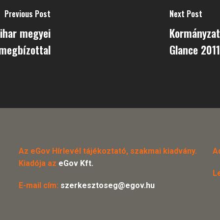
Previous Post
Next Post
Bihar megyei
Kormányzat
megbízottal
Glance 2011
Az eGov Hírlevél tájékoztató, szakmai kiadvány.
A
Kiadója az
eGov Kft.
L
E-mail cím:
szerkesztoseg@egov.hu