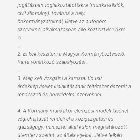
jogállásban foglalkoztatottakra (munkavállalók,
civil állomány), továbbá a helyi
önkormányzatoknál, illetve az autonóm
szerveknél alkalmazásban álló köztisztviselőkre
is.
…
2. El kell készíteni a Magyar Kormánytisztviselői
Karra vonatkozó szabályozást.
…
3. Meg kell vizsgálni a kamarai típusú
érdekképviselet kialakításának feltételrendszerét a
rendészeti és honvédelmi szerveknél.
…
4. A Kormány munkakör-elemzési modell-kísérlet
végrehajtását rendeli el a közigazgatási és
igazságügyi miniszter által külön meghatározott
ütemterv szerint, az általa kijelölt, illetve felkért