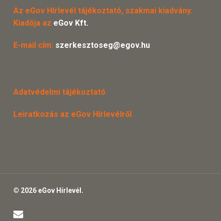
Az eGov Hírlevél tájékoztató, szakmai kiadvány.
Kiadója az
eGov Kft.
E-mail cím:
szerkesztoseg@egov.hu
Adatvédelmi tájékoztató
Leiratkozás az eGov Hírlevélről
© 2026 eGov Hírlevél.
email