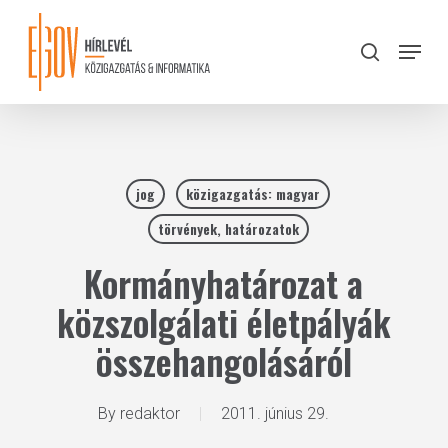
Skip
to
Menu
search
main
Close
content
Menu
jog
közigazgatás: magyar
törvények, határozatok
Kormányhatározat a
közszolgálati életpályák
összehangolásáról
By
redaktor
2011. június 29.