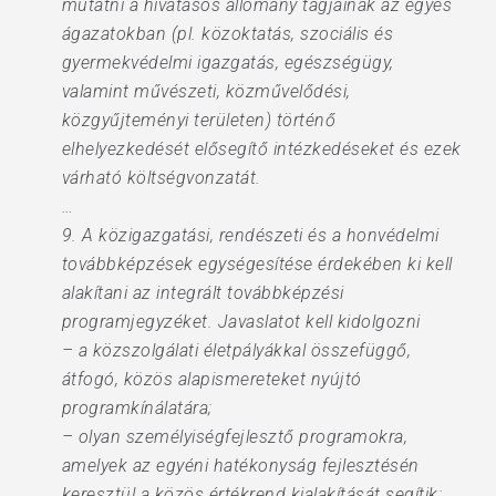
mutatni a hivatásos állomány tagjainak az egyes
ágazatokban (pl. közoktatás, szociális és
gyermekvédelmi igazgatás, egészségügy,
valamint művészeti, közművelődési,
közgyűjteményi területen) történő
elhelyezkedését elősegítő intézkedéseket és ezek
várható költségvonzatát.
…
9. A közigazgatási, rendészeti és a honvédelmi
továbbképzések egységesítése érdekében ki kell
alakítani az integrált továbbképzési
programjegyzéket. Javaslatot kell kidolgozni
– a közszolgálati életpályákkal összefüggő,
átfogó, közös alapismereteket nyújtó
programkínálatára;
– olyan személyiségfejlesztő programokra,
amelyek az egyéni hatékonyság fejlesztésén
keresztül a közös értékrend kialakítását segítik;