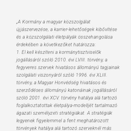
„A Kormány a magyar közszolgálat
újjászervezése, a karrier-lehetőségek kibővítése
és a közszolgálati életpályák összehangolása
érdekében a következőket határozza:
1. El kell készíteni a kormánytisztviselők
jogállásáról szóló 2010. évi LVIII. törvény, a
fegyveres szervek hivatásos állományú tagjainak
szolgálati viszonyáról szóló 1996. évi XLIII.
törvény, a Magyar Honvédség hivatásos és
szerződéses állományú katonáinak jogállásáról
szóló 2001. évi XCV. törvény hatálya alá tartozó
foglalkoztatottak életpálya-modelljét tartalmazó
ágazati személyzeti stratégiákat. A stratégiák
legyenek figyelemmel a fent meghatározott
törvények hatálya alá tartozó szerveknél más