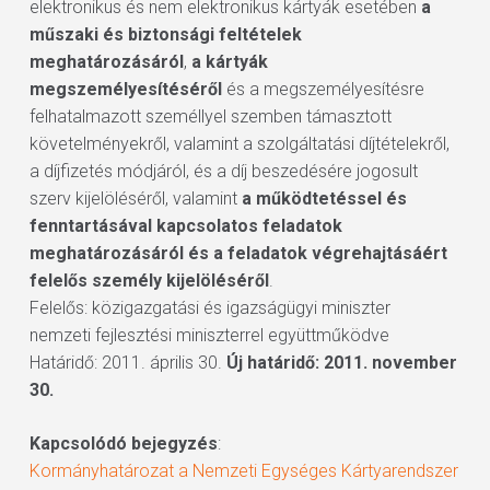
elektronikus és nem elektronikus kártyák esetében
a
műszaki és biztonsági feltételek
meghatározásáról
,
a kártyák
megszemélyesítéséről
és a megszemélyesítésre
felhatalmazott személlyel szemben támasztott
követelményekről, valamint a szolgáltatási díjtételekről,
a díjfizetés módjáról, és a díj beszedésére jogosult
szerv kijelöléséről, valamint
a működtetéssel és
fenntartásával kapcsolatos feladatok
meghatározásáról és a feladatok végrehajtásáért
felelős személy kijelöléséről
.
Felelős: közigazgatási és igazságügyi miniszter
nemzeti fejlesztési miniszterrel együttműködve
Határidő: 2011. április 30.
Új határidő: 2011. november
30.
Kapcsolódó bejegyzés
:
Kormányhatározat a Nemzeti Egységes Kártyarendszer