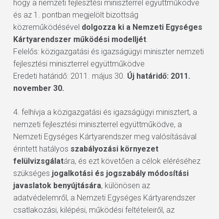
hogy a nemzeti fejlesztési miniszterrel együttműködve
és az 1. pontban megjelölt bizottság
közreműködésével
dolgozza ki a Nemzeti Egységes
Kártyarendszer működési modelljét
.
Felelős: közigazgatási és igazságügyi miniszter nemzeti
fejlesztési miniszterrel együttműködve
Eredeti határidő: 2011. május 30.
Új határidő: 2011.
november 30.
4. felhívja a közigazgatási és igazságügyi minisztert, a
nemzeti fejlesztési miniszterrel együttműködve, a
Nemzeti Egységes Kártyarendszer meg valósításával
érintett hatályos
szabályozási környezet
felülvizsgálat
ára, és ezt követően a célok eléréséhez
szükséges
jogalkotási és jogszabály módosítási
javaslatok benyújtására
, különösen az
adatvédelemről, a Nemzeti Egységes Kártyarendszer
csatlakozási, kilépési, működési feltételeiről, az