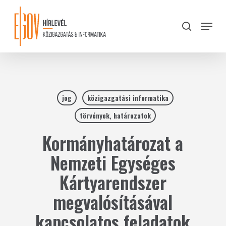
Skip
to
Menu
search
main
Close
content
Menu
jog
közigazgatási informatika
törvények, határozatok
Kormányhatározat a
Nemzeti Egységes
Kártyarendszer
megvalósításával
kapcsolatos feladatok