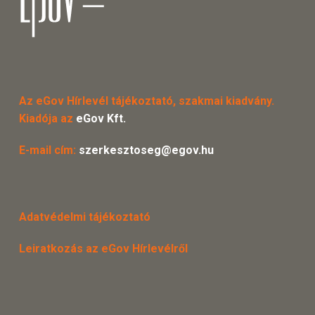
Az eGov Hírlevél tájékoztató, szakmai kiadvány.
Kiadója az
eGov Kft.
E-mail cím:
szerkesztoseg@egov.hu
Adatvédelmi tájékoztató
Leiratkozás az eGov Hírlevélről