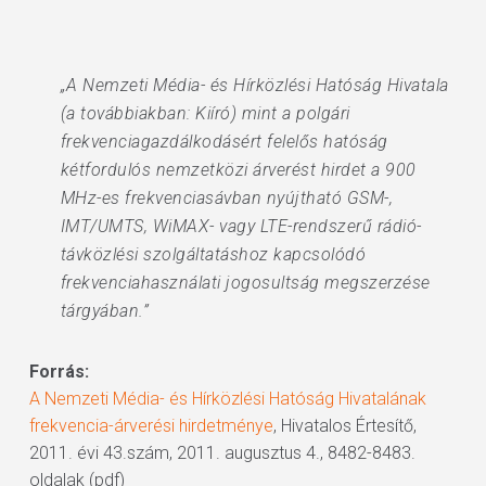
„A Nemzeti Média- és Hírközlési Hatóság Hivatala
(a továbbiakban: Kiíró) mint a polgári
frekvenciagazdálkodásért felelős hatóság
kétfordulós nemzetközi árverést hirdet a 900
MHz-es frekvenciasávban nyújtható GSM-,
IMT/UMTS, WiMAX- vagy LTE-rendszerű rádió-
távközlési szolgáltatáshoz kapcsolódó
frekvenciahasználati jogosultság megszerzése
tárgyában.”
Forrás:
A Nemzeti Média- és Hírközlési Hatóság Hivatalának
frekvencia-árverési hirdetménye
, Hivatalos Értesítő,
2011. évi 43.szám, 2011. augusztus 4., 8482-8483.
oldalak (pdf)