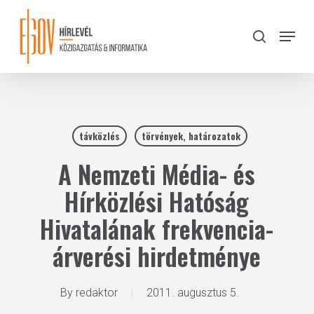
Skip
to
Menu
search
main
Close
content
Menu
távközlés
törvények, határozatok
A Nemzeti Média- és
Hírközlési Hatóság
Hivatalának frekvencia-
árverési hirdetménye
By
redaktor
2011. augusztus 5.