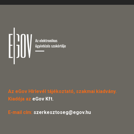
Az eGov Hírlevél tájékoztató, szakmai kiadvány.
Kiadója az
eGov Kft.
E-mail cím:
szerkesztoseg@egov.hu