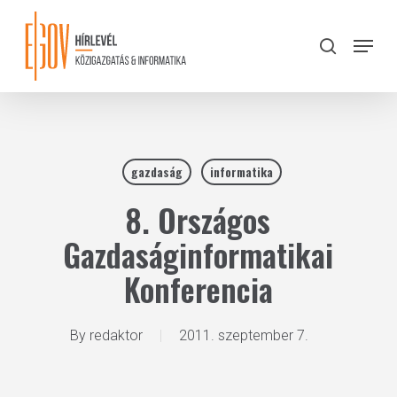
Skip
to
Menu
search
main
Close
content
Menu
gazdaság
informatika
8. Országos
Gazdaságinformatikai
Konferencia
By
redaktor
2011. szeptember 7.