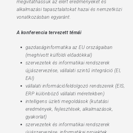
megvitathassuk az elért eredményeket és
alkalmazási tapasztalatokat hazai és nemzetközi
vonatkozásban egyaránt.
A konferencia tervezett témái
gazdaságinformatika az EU országaiban
(meghívott külföldi előadókkal)
szervezetek és informatikai rendszerek
újjászervezése, vállalati szintű integráció (EI,
EAI)
vállalati információfeldolgozó rendszerek (EIS,
ERP különböző vállalati méretekben)
intelligens üzleti megoldások (kutatási
eredmények, fejlesztések, alkalmazások,
gyakorlat)
szervezetek és informatikai rendszerek
újjászervezése, informatikai projektek