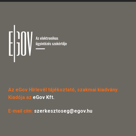
Az eGov Hírlevél tájékoztató, szakmai kiadvány.
Kiadója az
eGov Kft.
E-mail cím:
szerkesztoseg@egov.hu