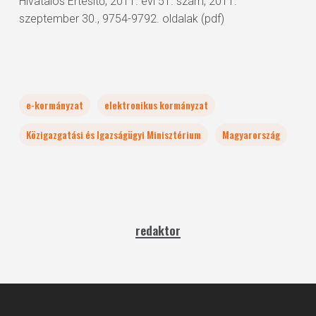
Hivatalos Értesítő, 2011. évi 51. szám, 2011.
szeptember 30., 9754-9792. oldalak (pdf)
e-kormányzat
elektronikus kormányzat
Közigazgatási és Igazságügyi Minisztérium
Magyarország
redaktor