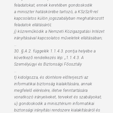
feladatokat, ennek keretében gondoskodik
a miniszter hatáskörébe tartozó, a KSzSzR-rel
kapcsolatos külön jogszabályban meghatározott
feladatok ellátásáról;
j) közreműködik a Nemzeti Közigazgatási Intézet
irányításával kapcsolatos műveletek ellátásában;
…
30. § A 2. függelék 1.1.4.3. pontja helyébe a
következõ rendelkezés lép: „1.1.4.3. A
Személyügyi és Biztonsági Főosztály
…
t) kidolgozza, és döntésre előterjeszti az
informatikai biztonság kialakítására, annak
megfelelő elérésére, illetve fenntartására
vonatkozó irányelveket, terveket és szabályokat;
u) gondoskodik a minisztérium informatikai
biztonsági irányítási rendszere kialakításáról és