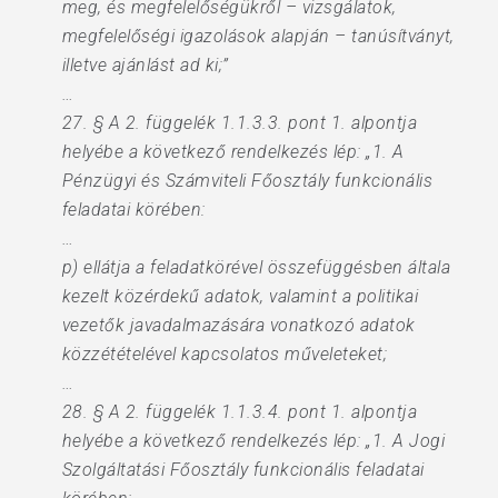
meg, és megfelelőségükről – vizsgálatok,
megfelelőségi igazolások alapján – tanúsítványt,
illetve ajánlást ad ki;”
…
27. § A 2. függelék 1.1.3.3. pont 1. alpontja
helyébe a következő rendelkezés lép: „1. A
Pénzügyi és Számviteli Főosztály funkcionális
feladatai körében:
…
p) ellátja a feladatkörével összefüggésben általa
kezelt közérdekű adatok, valamint a politikai
vezetők javadalmazására vonatkozó adatok
közzétételével kapcsolatos műveleteket;
…
28. § A 2. függelék 1.1.3.4. pont 1. alpontja
helyébe a következő rendelkezés lép: „1. A Jogi
Szolgáltatási Főosztály funkcionális feladatai