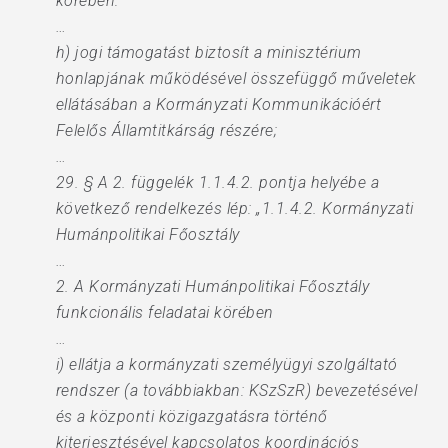
körében:
…
h) jogi támogatást biztosít a minisztérium
honlapjának működésével összefüggő műveletek
ellátásában a Kormányzati Kommunikációért
Felelős Államtitkárság részére;
…
29. § A 2. függelék 1.1.4.2. pontja helyébe a
következő rendelkezés lép: „1.1.4.2. Kormányzati
Humánpolitikai Főosztály
…
2. A Kormányzati Humánpolitikai Főosztály
funkcionális feladatai körében
…
i) ellátja a kormányzati személyügyi szolgáltató
rendszer (a továbbiakban: KSzSzR) bevezetésével
és a központi közigazgatásra történő
kiterjesztésével kapcsolatos koordinációs