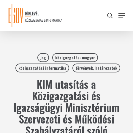
Skip
to
Menu
search
main
Close
content
Menu
jog
közigazgatás: magyar
közigazgatási informatika
törvények, határozatok
KIM utasítás a
Közigazgatási és
Igazságügyi Minisztérium
Szervezeti és Működési
Szabályzatáról szóló