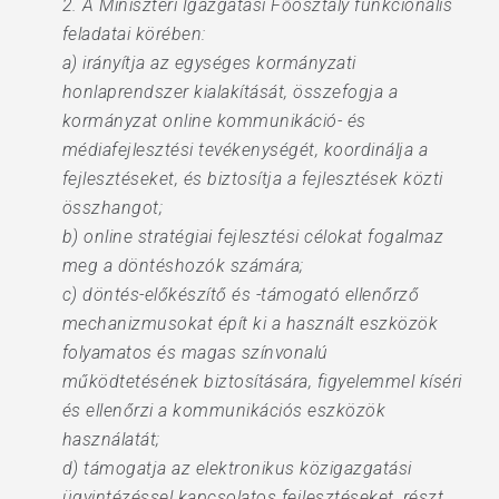
2. A Miniszteri Igazgatási Főosztály funkcionális
feladatai körében:
a) irányítja az egységes kormányzati
honlaprendszer kialakítását, összefogja a
kormányzat online kommunikáció- és
médiafejlesztési tevékenységét, koordinálja a
fejlesztéseket, és biztosítja a fejlesztések közti
összhangot;
b) online stratégiai fejlesztési célokat fogalmaz
meg a döntéshozók számára;
c) döntés-előkészítő és -támogató ellenőrző
mechanizmusokat épít ki a használt eszközök
folyamatos és magas színvonalú
működtetésének biztosítására, figyelemmel kíséri
és ellenőrzi a kommunikációs eszközök
használatát;
d) támogatja az elektronikus közigazgatási
ügyintézéssel kapcsolatos fejlesztéseket, részt