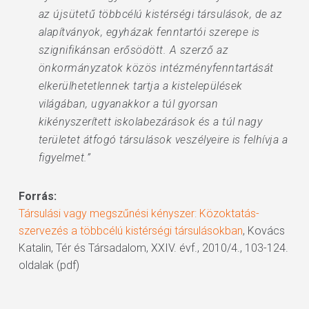
az újsütetű többcélú kistérségi társulások, de az
alapítványok, egyházak fenntartói szerepe is
szignifikánsan erősödött. A szerző az
önkormányzatok közös intézményfenntartását
elkerülhetetlennek tartja a kistelepülések
világában, ugyanakkor a túl gyorsan
kikényszerített iskolabezárások és a túl nagy
területet átfogó társulások veszélyeire is felhívja a
figyelmet.”
Forrás:
Társulási vagy megszűnési kényszer: Közoktatás-
szervezés a többcélú kistérségi társulásokban
, Kovács
Katalin, Tér és Társadalom, XXIV. évf., 2010/4., 103-124.
oldalak (pdf)