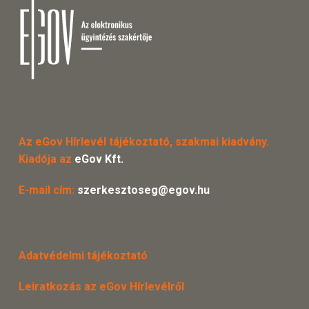
Az eGov Hírlevél tájékoztató, szakmai kiadvány.
Kiadója az
eGov Kft.
E-mail cím:
szerkesztoseg@egov.hu
Adatvédelmi tájékoztató
Leiratkozás az eGov Hírlevélről