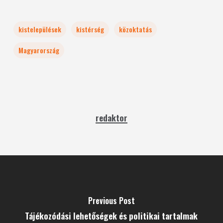
kistelepülések
kistérség
közoktatás
Magyarország
redaktor
Previous Post
Tájékozódási lehetőségek és politikai tartalmak