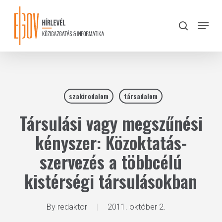
Skip
to
Menu
search
main
Close
content
Menu
szakirodalom
társadalom
Társulási vagy megszűnési
kényszer: Közoktatás-
szervezés a többcélú
kistérségi társulásokban
By
redaktor
2011. október 2.