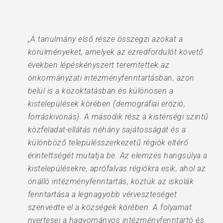
„A tanulmány első része összegzi azokat a
körülményeket, amelyek az ezredfordulót követő
években lépéskényszert teremtettek az
önkormányzati intézményfenntartásban, azon
belül is a közoktatásban és különösen a
kistelepülések körében (demográfiai erózió,
forráskivonás). A második rész a kistérségi szintű
közfeladat-ellátás néhány sajátosságát és a
különböző településszerkezetű régiók eltérő
érintettségét mutatja be. Az elemzés hangsúlya a
kistelepülésekre, aprófalvas régiókra esik, ahol az
önálló intézményfenntartás, köztük az iskolák
fenntartása a legnagyobb vérveszteséget
szenvedte el a községek körében. A folyamat
nyertesei a hagyományos intézményfenntartó és