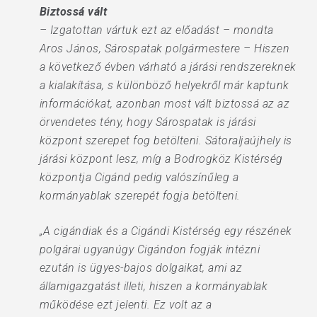
Biztossá vált
– Izgatottan vártuk ezt az előadást – mondta
Aros János, Sárospatak polgármestere – Hiszen
a következő évben várható a járási rendszereknek
a kialakítása, s különböző helyekről már kaptunk
információkat, azonban most vált biztossá az az
örvendetes tény, hogy Sárospatak is járási
központ szerepet fog betölteni. Sátoraljaújhely is
járási központ lesz, míg a Bodrogköz Kistérség
központja Cigánd pedig valószínűleg a
kormányablak szerepét fogja betölteni.
„A cigándiak és a Cigándi Kistérség egy részének
polgárai ugyanúgy Cigándon fogják intézni
ezután is ügyes-bajos dolgaikat, ami az
államigazgatást illeti, hiszen a kormányablak
működése ezt jelenti. Ez volt az a