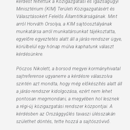
kérdést feltettük a Közigazgatási és Igazságügyi
Minisztérium (KIM) Területi Közigazgatásért és
Választásokért Felelős Államtitkárságának. Mint
arról Horváth Orsolya, a KIM sajtóosztályának
munkatársa arról munkatársunkat tájékoztatta,
egyelőre egyeztetés alatt áll a járás-rendszer ügye,
körülbelül egy hónap múlva kaphatunk választ
kérdésünkre.
Póczos Nikolett, a borsod megyei kormányhivatal
sajtreferense ugyanerre a kérdésre válaszolva
szintén azt mondta, hogy még előkészítés alatt áll
a járás-rendszer kidolgozása, ezért nem lehet
pontosan megmondani, a megyében hol lesznek
a régi-új közigazgatási rendszer központjai. A
kérdésben az Országgyűlés tavaszi ülésszakán
születhet döntés, tette hozzá a sajtószóvivő.