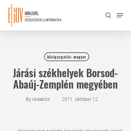
Skip
to
Menu
search
main
Close
content
Menu
közigazgatás: magyar
Járási székhelyek Borsod-
Abaúj-Zemplén megyében
By
redaktor
2011. október 12.