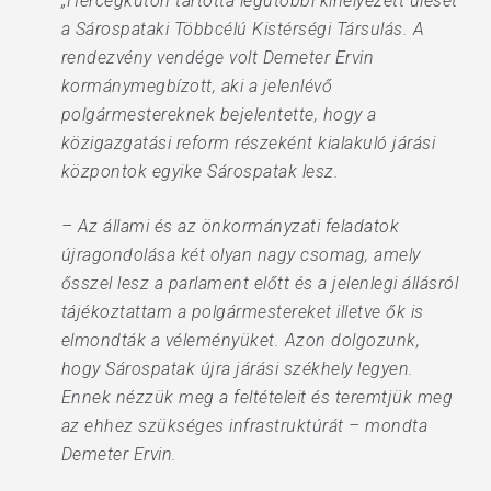
„Hercegkúton tartotta legutóbbi kihelyezett ülését
a Sárospataki Többcélú Kistérségi Társulás. A
rendezvény vendége volt Demeter Ervin
kormánymegbízott, aki a jelenlévő
polgármestereknek bejelentette, hogy a
közigazgatási reform részeként kialakuló járási
központok egyike Sárospatak lesz.
– Az állami és az önkormányzati feladatok
újragondolása két olyan nagy csomag, amely
ősszel lesz a parlament előtt és a jelenlegi állásról
tájékoztattam a polgármestereket illetve ők is
elmondták a véleményüket. Azon dolgozunk,
hogy Sárospatak újra járási székhely legyen.
Ennek nézzük meg a feltételeit és teremtjük meg
az ehhez szükséges infrastruktúrát – mondta
Demeter Ervin.