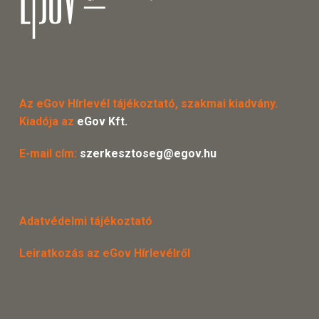
Az eGov Hírlevél tájékoztató, szakmai kiadvány.
Kiadója az
eGov Kft.
E-mail cím:
szerkesztoseg@egov.hu
Adatvédelmi tájékoztató
Leiratkozás az eGov Hírlevélről