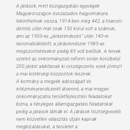
A járások, mint közigazgatási egységek
Magyarországon évszázados hagyományra
tekinthetnek vissza; 1914-ben még 442, a trianoni
döntés után már csak 150 körül volt a számuk,
ami az 1950-es „járásrendezés” után 140-re
racionalizálódott, a járásrendszer 1983-as
megszüntetésekor pedig 83 volt belőlük. A tervek
szerint az önkormányzati reform során körülbelül
200 járást alakítanak ki országszerte, ezek jórészt
a mai kistérségi központok lesznek.
A kormány a megyék adósságait és
intézményrendszerét átvenné, a mai megyei
önkormányzatra területfejlesztési feladatokat
bízna, a tényleges államigazgatási feladatokat
pedig a járások látnák el. A járások tisztségviselői
nem közvetlen választás útján kapnák
megbízatásukat, a területet a