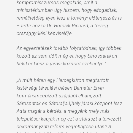
kompromisszumos megoldás, amit a
minisztériumban úgy hiszem, hogy elfogadtak,
remélhetőleg ilyen lesz a törvényi előterjesztés is
– tette hozzá Dr. Hörcsik Richárd, a térség
országgyűlési képviselője.
Az egyeztetések tovább folytatódnak, így többek
között az sem dőlt még el, hogy Sárospatakon
belül hol lesz a járási központ székhelye.”
„A múlt héten egy Hercegkúton megtartott
kistérségi társulási ülésen Demeter Ervin
kormánymegbízott szájából elhangzott:
Sárospatak és Sátoraljaújhely járási központ lesz.
Adta magát a kérdés: a megyénk mely más
települései kapják meg ezt a státuszt a tervezett
önkormányzati reform végrehajtása után? A