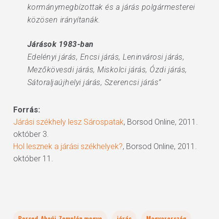
kormánymegbízottak és a járás polgármesterei
közösen irányítanák.
Járások 1983-ban
Edelényi járás, Encsi járás, Leninvárosi járás,
Mezőkövesdi járás, Miskolci járás, Ózdi járás,
Sátoraljaújhelyi járás, Szerencsi járás”
Forrás:
Járási székhely lesz Sárospatak
, Borsod Online, 2011.
október 3.
Hol lesznek a járási székhelyek?
, Borsod Online, 2011.
október 11.
Borsod-Abaúj-Zemplén megye
járás
Magyarország