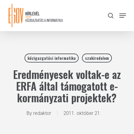
Skip
to
Menu
search
main
Close
content
Menu
közigazgatási informatika
szakirodalom
Eredményesek voltak-e az
ERFA által támogatott e-
kormányzati projektek?
By
redaktor
2011. október 21.