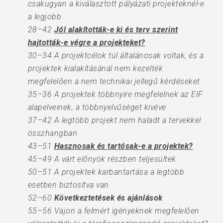
csakugyan a kiválasztott pályázati projekteknél-e
a legjobb
28–42
Jól alakították-e ki és terv szerint
hajtották-e végre a projekteket?
30–34 A projektcélok túl általánosak voltak, és a
projektek kialakításánál nem kezelték
megfelelően a nem technikai jellegű kérdéseket
35–36 A projektek többnyire megfelelnek az EIF
alapelveinek, a többnyelvűséget kivéve
37–42 A legtöbb projekt nem haladt a tervekkel
összhangban
43–51
Hasznosak és tartósak-e a projektek?
45–49 A várt előnyök részben teljesültek
50–51 A projektek karbantartása a legtöbb
esetben biztosítva van
52–60
Következtetések és ajánlások
55–56 Vajon a felmért igényeknek megfelelően