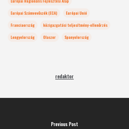
Európai Regionális Fejlesztési Alap
Európai Számvevőszék (ECA)
Európai Unió
Franciaország
közigazgatási teljesítmény-ellenőrzés
Lengyelország
Olaszor
Spanyolország
redaktor
Previous Post