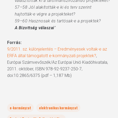
választották ki a társfinanszírozandó projekteket?
57–58 Jól alakították-e ki és terv szerint
hajtották-e végre a projekteket?
59–60 Hasznosak és tartósak-e a projektek?
A Bizottság válaszai
”
Forrás:
9/2011. sz. különjelentés – Eredményesek voltak-e az
ERFA által támogatott e-kormányzati projektek?
,
Európai Számvevőszék/Az Európai Unió Kiadóhivatala,
2011. október, ISBN 978-92-9237-250-7,
doi:10.2865/6375 (pdf – 1,187 Mb)
e-kormányzat
elektronikus kormányzat