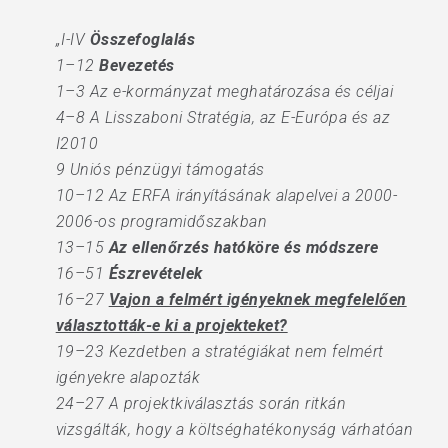
„I-IV
Összefoglalás
1–12
Bevezetés
1–3 Az e-kormányzat meghatározása és céljai
4–8 A Lisszaboni Stratégia, az E-Európa és az
I2010
9 Uniós pénzügyi támogatás
10–12 Az ERFA irányításának alapelvei a 2000-
2006-os programidőszakban
13–15
Az ellenőrzés hatóköre és módszere
16–51
Észrevételek
16–27
Vajon a felmért igényeknek megfelelően
választották-e ki a projekteket?
19–23 Kezdetben a stratégiákat nem felmért
igényekre alapozták
24–27 A projektkiválasztás során ritkán
vizsgálták, hogy a költséghatékonyság várhatóan