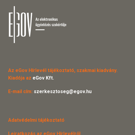
Az eGov Hírlevél tájékoztató, szakmai kiadvány.
Kiadója az
eGov Kft.
E-mail cím:
szerkesztoseg@egov.hu
Adatvédelmi tájékoztató
Leiratkozás az eGov Hírlevélről