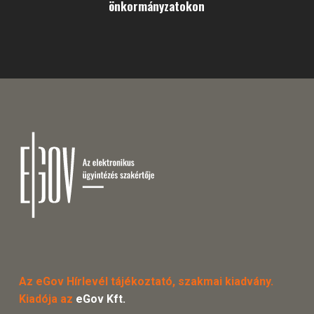
önkormányzatokon
Az eGov Hírlevél tájékoztató, szakmai kiadvány.
Kiadója az
eGov Kft.