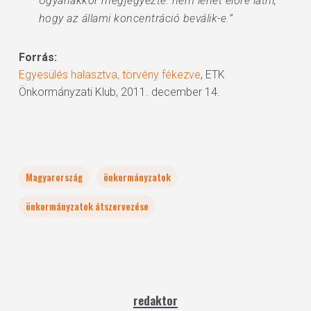
Ugyanakkor megjegyezte: nem lehet előre látni,
hogy az állami koncentráció beválik-e.”
Forrás:
Egyesülés halasztva, törvény fékezve
, ETK
Önkormányzati Klub, 2011. december 14.
Magyarország
önkormányzatok
önkormányzatok átszervezése
redaktor