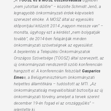
„A
TÖOSZ és a MÖSZ összeolvadása
ügyében
„nem jutottak dűlőre” – közölte Schmidt Jenő, a
legnagyobb önkormányzati érdek-képviseleti
szervezet elnöke. A MÖSZ által az egyesülés
időpontjául kitűzött 2014 „nagyon messze van” –
mondta, úgyhogy ezt a kérdést „nem bolygatják
tovább”, de 2014-ben felajánlják minden
önkormányzati szövetségnek az egyesülést.
A bejelentés a Települési Önkormányzatok
Országos Szövetsége (TÖOSZ) által szervezett, az
új önkormányzati rendszerről szóló konferencián
hangzott el. A konferencián felszólalt
Gasparics
Emes
e, a Belügyminisztérium önkormányzati
helyettes államtitkára – tudósított az MTI. „Az
önkormányzatiság megvalósítását biztosítja az új
önkormányzati törvény, amelyet a tervek szerint
december 19-én fogad el az országgyűlés” –
jelentette ki.