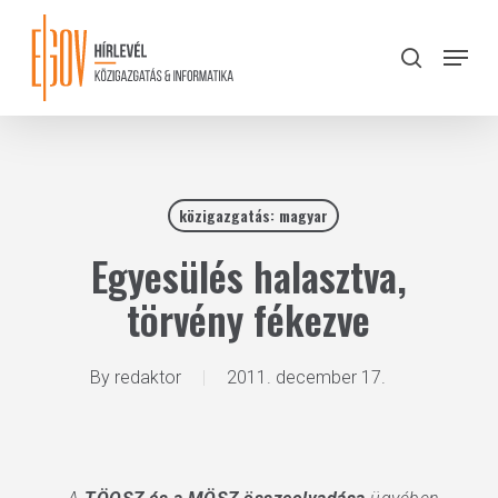
Skip
to
Menu
search
main
Close
content
Menu
közigazgatás: magyar
Egyesülés halasztva,
törvény fékezve
By
redaktor
2011. december 17.