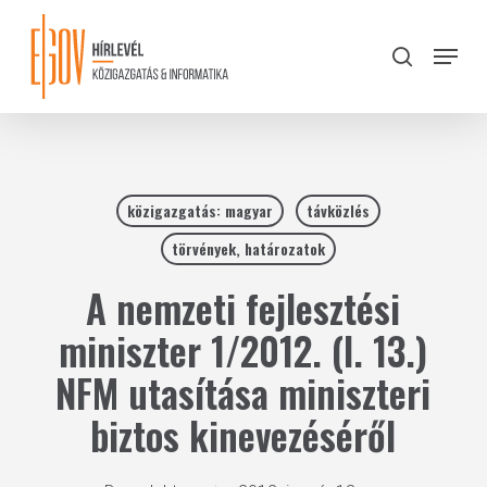
Skip
to
Menu
search
main
Close
content
Menu
közigazgatás: magyar
távközlés
törvények, határozatok
A nemzeti fejlesztési
miniszter 1/2012. (I. 13.)
NFM utasítása miniszteri
biztos kinevezéséről