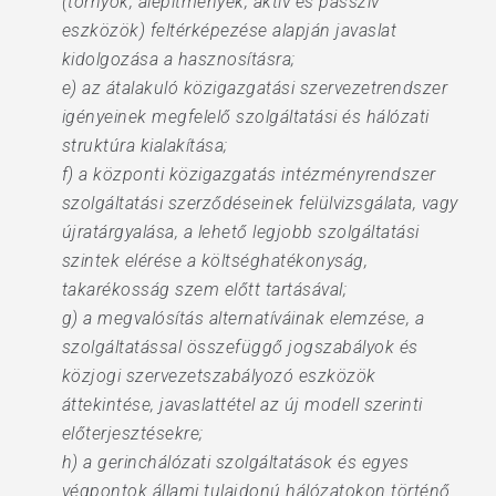
(tornyok, alépítmények, aktív és passzív
eszközök) feltérképezése alapján javaslat
kidolgozása a hasznosításra;
e) az átalakuló közigazgatási szervezetrendszer
igényeinek megfelelő szolgáltatási és hálózati
struktúra kialakítása;
f) a központi közigazgatás intézményrendszer
szolgáltatási szerződéseinek felülvizsgálata, vagy
újratárgyalása, a lehető legjobb szolgáltatási
szintek elérése a költséghatékonyság,
takarékosság szem előtt tartásával;
g) a megvalósítás alternatíváinak elemzése, a
szolgáltatással összefüggő jogszabályok és
közjogi szervezetszabályozó eszközök
áttekintése, javaslattétel az új modell szerinti
előterjesztésekre;
h) a gerinchálózati szolgáltatások és egyes
végpontok állami tulajdonú hálózatokon történő