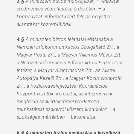
3.§
A miniszteri biztos munkájában – feladatai
eredményes végrehajtása érdekében – a
kormányzati informatikáért felelős helyettes
államtitkár közreműködik.
4.§
A miniszteri biztos feladatai ellátásába a
Nemzeti Infokommunikációs Szolgáltató Zrt., a
Magyar Posta Zrt., a Magyar Villamos Művek Zrt.,
a Nemzeti Információs Infrastruktúra Fejlesztési
Intézet, a Magyar Államvasutak Zrt., az Állami
Autópálya Kezelõ Zrt., a Magyar Közút Nonprofit
Zrt., a Közlekedésfejlesztési Koordinációs
Központ vezetőin keresztül, az intézmények
megfelelő szakértelemmel rendelkező
munkatársát szakértői közreműködőként – a
szükséges mértékben – bevonhatja.
…
6.§ A miniszteri biztos megbízása a következő