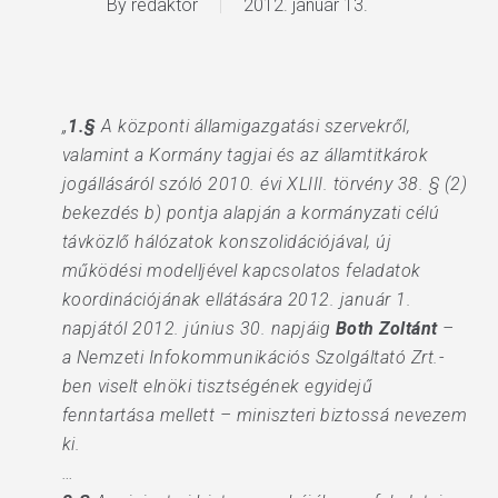
By
redaktor
2012. január 13.
„
1.§
A központi államigazgatási szervekről,
valamint a Kormány tagjai és az államtitkárok
jogállásáról szóló 2010. évi XLIII. törvény 38. § (2)
bekezdés b) pontja alapján a kormányzati célú
távközlő hálózatok konszolidációjával, új
működési modelljével kapcsolatos feladatok
koordinációjának ellátására 2012. január 1.
napjától 2012. június 30. napjáig
Both Zoltánt
–
a Nemzeti Infokommunikációs Szolgáltató Zrt.-
ben viselt elnöki tisztségének egyidejű
fenntartása mellett – miniszteri biztossá nevezem
ki.
…