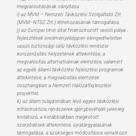
megvalósításának irányítása.
i) az MVM – Nemzeti Távközlési Szolgáltató Zrt.
(MVM–NTSZ Zrt.) létrehozásának támogatása;
j) az Európai Unió által finanszírozott vasúti pálya
fejlesztések eredményeképpen elengedhetetlen
vasúti biztonsági célú távközlési rendszer
korszerűsítés helyzetének áttekintése, a
megvalósítás alternatíváinak elemzése, valamint
az egyéb állami távközlési fejlesztési programok
áttekintése, a megvalósítás elemzése
összhangban a Nemzeti Hálózatfejlesztési
projekttel;
k) az állam tulajdonában lévő egyes távközlési
infrastruktúra rendszerek igénybevételét jelenleg
korlátozó, a korábbiakban megkötött
szerződések áttekintése, újratárgyalásának
támogatása, a szükséges módosításra vonatkozó