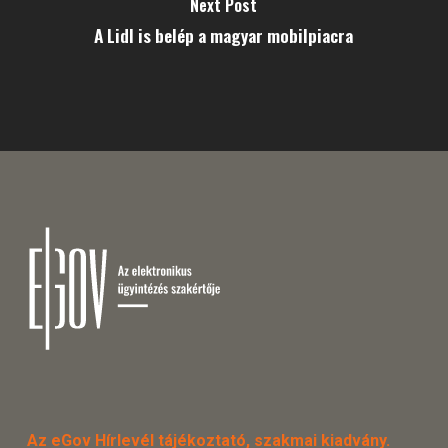
Next Post
A Lidl is belép a magyar mobilpiacra
Az eGov Hírlevél tájékoztató, szakmai kiadvány.