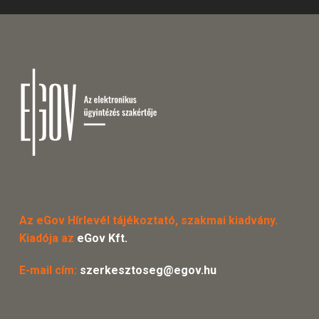
Az eGov Hírlevél tájékoztató, szakmai kiadvány.
Kiadója az
eGov Kft.
E-mail cím:
szerkesztoseg@egov.hu