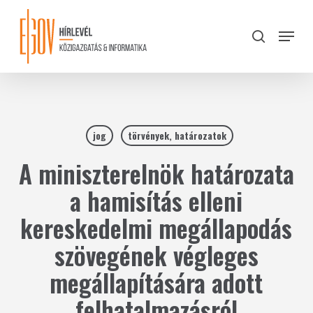
Skip
to
Menu
search
main
Close
content
Menu
jog
törvények, határozatok
A miniszterelnök határozata
a hamisítás elleni
kereskedelmi megállapodás
szövegének végleges
megállapítására adott
felhatalmazásról