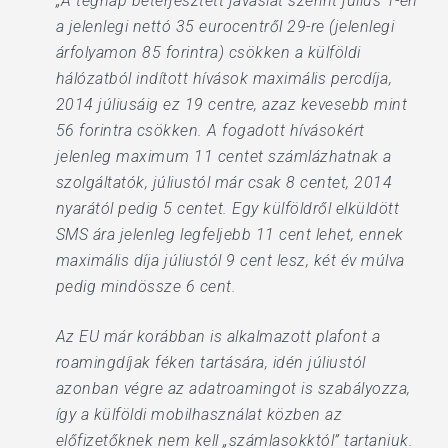
„A tegnap beterjesztett javaslat szerint július 1-én
a jelenlegi nettó 35 eurocentről 29-re (jelenlegi
árfolyamon 85 forintra) csökken a külföldi
hálózatból indított hívások maximális percdíja,
2014 júliusáig ez 19 centre, azaz kevesebb mint
56 forintra csökken. A fogadott hívásokért
jelenleg maximum 11 centet számlázhatnak a
szolgáltatók, júliustól már csak 8 centet, 2014
nyarától pedig 5 centet. Egy külföldről elküldött
SMS ára jelenleg legfeljebb 11 cent lehet, ennek
maximális díja júliustól 9 cent lesz, két év múlva
pedig mindössze 6 cent.
Az EU már korábban is alkalmazott plafont a
roamingdíjak féken tartására, idén júliustól
azonban végre az adatroamingot is szabályozza,
így a külföldi mobilhasználat közben az
előfizetőknek nem kell „számlasokktól” tartaniuk.