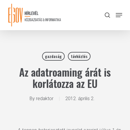
Skip
to
Menu
search
main
Close
content
Menu
gazdaság
távközlés
Az adatroaming árát is
korlátozza az EU
By
redaktor
2012. április 2.