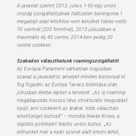
A javaslat szerint 2012. július 1-től egy uniós
ország szolgáltatójának hálózatán barangolva 1
megabájt adat letöltése nem kerülhet többe nettó
70 centnél (205 forintnál), 2013 júliusában a
maximális díj 45 centre, 2014-ben pedig 20
centre csökken.
…
Szabadon választhatunk roamingszolgáltatót
Az Európai Parlament várhatóan májusban
szavaz a javaslatról, amelyet minden bizonnyal el
fog fogadni, az Európa Tanács bólintása után
júliusban életbe léphet a tervezet. „Az új roaming-
megállapodás hosszú távú strukturális megoldást
nyújt, ami csökkenti az árakat, több választási
lehetőséget biztosít” – mondta Neelie Kroes, a
digitális politikáért felelős uniós biztos. „Az
előnyöket már a nyári szünet alatt érezni lehet,