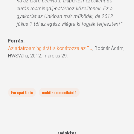
ha az előre beállított, alapértelmezésként 50
eurós roamingdíj-határhoz közelítenek. Ez a
gyakorlat az Unióban már működik, de 2012.
július 1-től az egész világra ki fogják terjeszteni.”
Forrás:
Az adatroaming árát is korlátozza az EU
, Bodnár Ádám,
HWSW.hu, 2012. március 29.
Európai Unió
mobilkommunikáció
redaktor