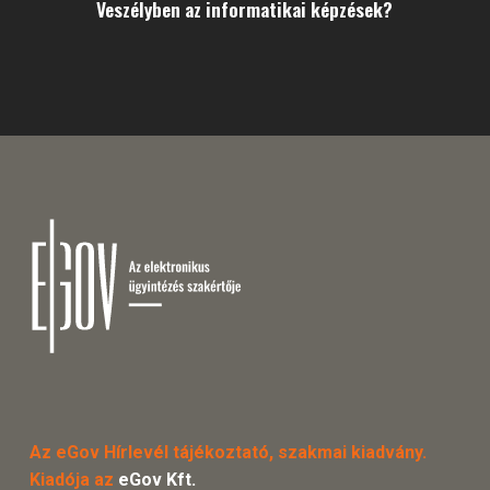
Veszélyben az informatikai képzések?
Az eGov Hírlevél tájékoztató, szakmai kiadvány.
Kiadója az
eGov Kft.