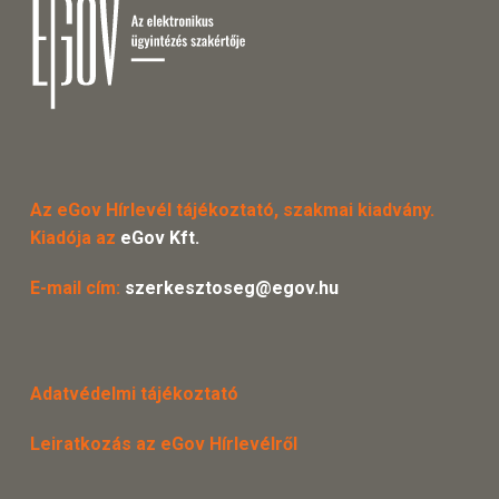
Az eGov Hírlevél tájékoztató, szakmai kiadvány.
Kiadója az
eGov Kft.
E-mail cím:
szerkesztoseg@egov.hu
Adatvédelmi tájékoztató
Leiratkozás az eGov Hírlevélről