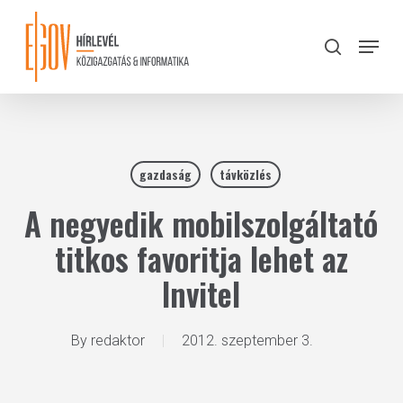
Skip
to
Menu
search
main
Close
content
Menu
gazdaság
távközlés
A negyedik mobilszolgáltató
titkos favoritja lehet az
Invitel
By
redaktor
2012. szeptember 3.