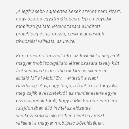
„A legfrissebb sajtóértesülések szerint nem kizárt,
hogy szoros együttműködésre lép a negyedik
mobilszolgáltató létrehozására elindított
projektcég és az ország egyik legnagyobb
távközlési vállalata, az Invitel.
Konzorciumot hozhat létre az Invitellel a negyedik
magyar mobilszolgáltató létrehozására tavaly kiírt
frekvenciaaukción több blokkra is sikeresen
licitáló MPVI Mobil Zrt – értesült a Napi
Gazdaság. A lap úgy tudja, a felek közti tárgyalás
még zajlik a részletekről, az mindenesetre egyre
biztosabbnak tűnik, hogy a Mid Europe Partners
tulajdonában álló Invitel az előzetes
várakozásokkal ellentétben tevékeny részt
vállalhat a magyar mobilpiac bővülésében.