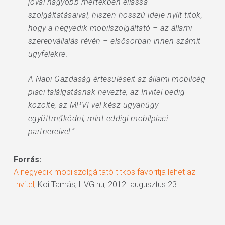
jóval nagyobb mértékben ellássa
szolgáltatásaival, hiszen hosszú ideje nyílt titok,
hogy a negyedik mobilszolgáltató – az állami
szerepvállalás révén – elsősorban innen számít
ügyfelekre.
A Napi Gazdaság értesüléseit az állami mobilcég
piaci találgatásnak nevezte, az Invitel pedig
közölte, az MPVI-vel kész ugyanúgy
együttműködni, mint eddigi mobilpiaci
partnereivel.”
Forrás:
A negyedik mobilszolgáltató titkos favoritja lehet az
Invitel
; Koi Tamás; HVG.hu; 2012. augusztus 23.