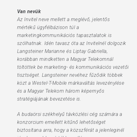
Van nevük
Az Invitel neve mellett a meglévő, jelentős
mértékű ügyfélbázison túl a
marketingkommunikációs tapasztalatok is
szólhatnak. Idén tavasz óta az Invitelnél dolgozik
Langsteiner Marianne és Liptay Gabriella,
korábban mindketten a Magyar Telekomnál
töltöttek be marketing- és kommunikációs vezetői
tisztséget. Langsteiner nevéhez fűződik többek
közt a Westel-T-Mobile márkaváltás levezénylése
és a Magyar Telekom három képernyős
stratégiájának bevezetése is.
A budaörsi székhelyű távközlési cég számára a
konzorcium emellett kitűnő lehetőséget
biztosítana arra, hogy a közszférát a jelenleginél