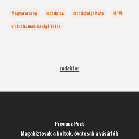
Magyarország
mobilpiac
mobilszolgáltató
MPVI
virtuális mobilszolgáltatás
redaktor
Previous Post
Magabiztosak a boltok, óvatosak a vásárlók