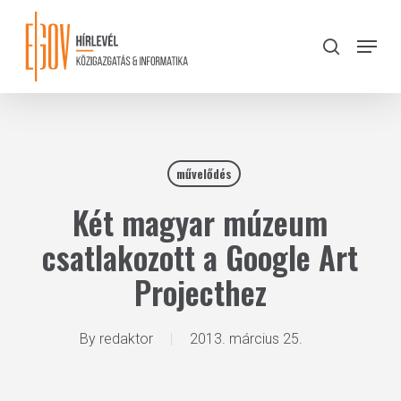
Skip
to
Menu
search
main
Close
content
Menu
művelődés
Két magyar múzeum
csatlakozott a Google Art
Projecthez
By
redaktor
2013. március 25.