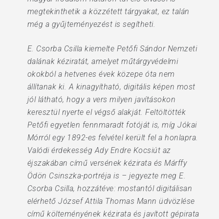
megtekinthetik a közzétett tárgyakat, ez talán
még a gyűjteményezést is segítheti.
E. Csorba Csilla kiemelte Petőfi Sándor Nemzeti
dalának kéziratát, amelyet műtárgyvédelmi
okokból a hetvenes évek közepe óta nem
állítanak ki. A kinagyítható, digitális képen most
jól látható, hogy a vers milyen javításokon
keresztül nyerte el végső alakját. Feltöltötték
Petőfi egyetlen fennmaradt fotóját is, míg Jókai
Mórról egy 1892-es felvétel került fel a honlapra.
Valódi érdekesség Ady Endre Kocsiút az
éjszakában című versének kézirata és Márffy
Ödön Csinszka-portréja is – jegyezte meg E.
Csorba Csilla, hozzátéve: mostantól digitálisan
elérhető József Attila Thomas Mann üdvözlése
című költeményének kézirata és javított gépirata