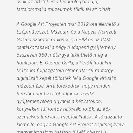
csak az ötletet és a technológiát adja,
tartalommal a múzeumok töltik fel az oldalt.
A Google Art Projecten már 2012 óta elérhető a
Szépművészeti Múzeum és a Magyar Nemzeti
Galéria számos műkincse; a PIM és az IMM
csatlakozásával a négy budapesti gyűjtemény
összesen 350 műtárgya tekinthető meg a
honlapon. E. Csorba Csilla, a Petőfi Irodalmi
Múzeum főigazgatója elmondta: 49 műtárgy
digitalizált képét töltötték fel a Google virtuális
múzeumába. Arra törekedtek, hogy minden
tárgytípusból ízelítőt adjanak, a PIM
gyűjteményében ugyanis a kéziratokon,
könyveken túl fontos relikviák, fotók, az írók
személyes tárgyai is megtalálhatók. A főigazgató
kiemelte, hogy a Google Art Project segítségével a
magyar irodalom határon túl élő olvasói is