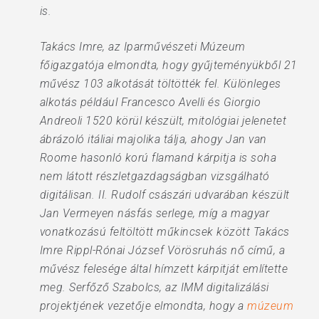
is.
Takács Imre, az Iparművészeti Múzeum
főigazgatója elmondta, hogy gyűjteményükből 21
művész 103 alkotását töltötték fel. Különleges
alkotás például Francesco Avelli és Giorgio
Andreoli 1520 körül készült, mitológiai jelenetet
ábrázoló itáliai majolika tálja, ahogy Jan van
Roome hasonló korú flamand kárpitja is soha
nem látott részletgazdagságban vizsgálható
digitálisan. II. Rudolf császári udvarában készült
Jan Vermeyen násfás serlege, míg a magyar
vonatkozású feltöltött műkincsek között Takács
Imre Rippl-Rónai József Vörösruhás nő című, a
művész felesége által hímzett kárpitját említette
meg. Serfőző Szabolcs, az IMM digitalizálási
projektjének vezetője elmondta, hogy a
múzeum