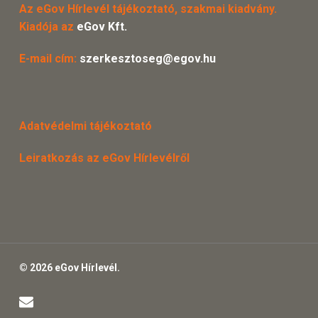
Az eGov Hírlevél tájékoztató, szakmai kiadvány.
Kiadója az
eGov Kft.
E-mail cím:
szerkesztoseg@egov.hu
Adatvédelmi tájékoztató
Leiratkozás az eGov Hírlevélről
© 2026 eGov Hírlevél.
email