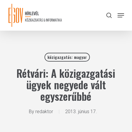
Skip
to
Menu
search
main
Close
content
Menu
közigazgatás: magyar
Rétvári: A közigazgatási
ügyek negyede vált
egyszerűbbé
By
redaktor
2013. június 17.