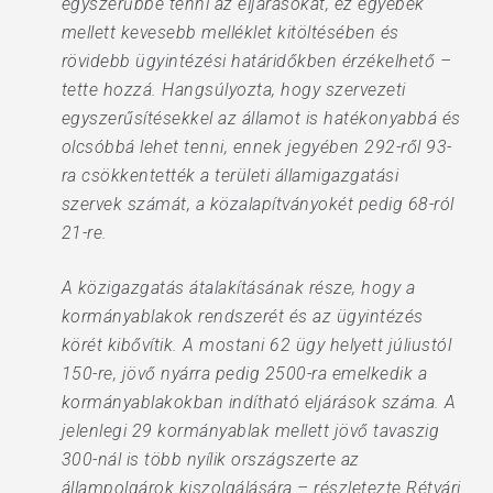
egyszerűbbé tenni az eljárásokat, ez egyebek
mellett kevesebb melléklet kitöltésében és
rövidebb ügyintézési határidőkben érzékelhető –
tette hozzá. Hangsúlyozta, hogy szervezeti
egyszerűsítésekkel az államot is hatékonyabbá és
olcsóbbá lehet tenni, ennek jegyében 292-ről 93-
ra csökkentették a területi államigazgatási
szervek számát, a közalapítványokét pedig 68-ról
21-re.
A közigazgatás átalakításának része, hogy a
kormányablakok rendszerét és az ügyintézés
körét kibővítik. A mostani 62 ügy helyett júliustól
150-re, jövő nyárra pedig 2500-ra emelkedik a
kormányablakokban indítható eljárások száma. A
jelenlegi 29 kormányablak mellett jövő tavaszig
300-nál is több nyílik országszerte az
állampolgárok kiszolgálására – részletezte Rétvári