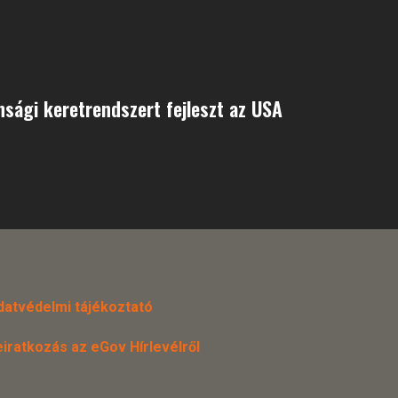
nsági keretrendszert fejleszt az USA
datvédelmi tájékoztató
eiratkozás az eGov Hírlevélről