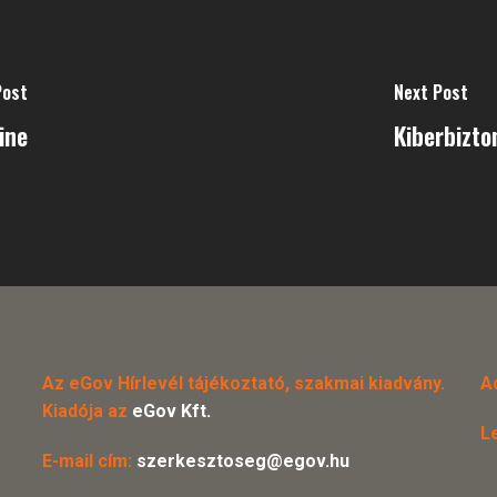
Post
Next Post
ine
Kiberbizto
Az eGov Hírlevél tájékoztató, szakmai kiadvány.
A
Kiadója az
eGov Kft.
L
E-mail cím:
szerkesztoseg@egov.hu