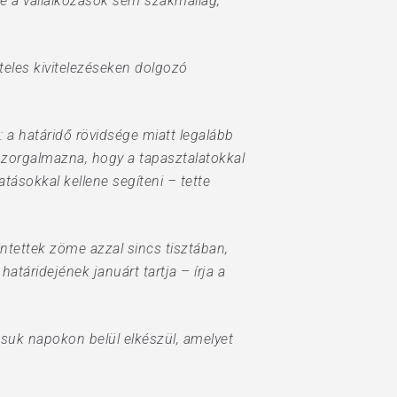
re a vállalkozások sem szakmailag,
öteles kivitelezéseken dolgozó
 a határidő rövidsége miatt legalább
t szorgalmazna, hogy a tapasztalatokkal
tásokkal kellene segíteni – tette
ntettek zöme azzal sincs tisztában,
atáridejének januárt tartja – írja a
ásuk napokon belül elkészül, amelyet