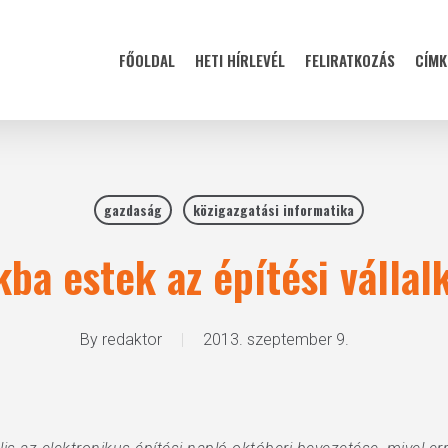
FŐOLDAL
HETI HÍRLEVÉL
FELIRATKOZÁS
CÍMK
gazdaság
közigazgatási informatika
kba estek az építési vállal
By
redaktor
2013. szeptember 9.