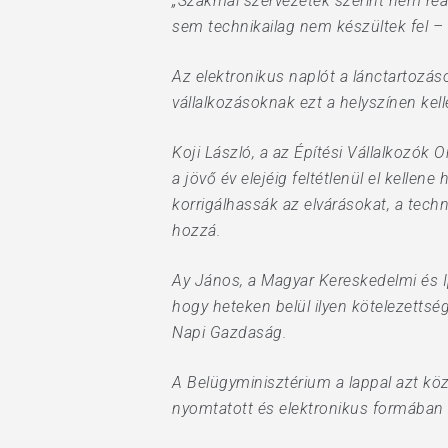
„Szakmai szervezetek szerint nem reál
sem technikailag nem készültek fel –
Az elektronikus naplót a lánctartozáso
vállalkozásoknak ezt a helyszínen kel
Koji László, a az Építési Vállalkozók
a jövő év elejéig feltétlenül el kelle
korrigálhassák az elvárásokat, a tech
hozzá.
Ay János, a Magyar Kereskedelmi és I
hogy heteken belül ilyen kötelezettség
Napi Gazdaság.
A Belügyminisztérium a lappal azt köz
nyomtatott és elektronikus formában 