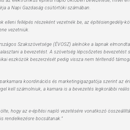
is az elektronikus építési napló októberi bevezetése, mivel er
 írja a Napi Gazdaság csütörtöki számában.
k elleni fellépés részeként vezetnék be, az építésiengedély-k
lene vezetniük.
 Országos Szakszövetsége (ÉVOSZ) alelnöke a lapnak elmondta:
ne halasztani a bevezetést. A szövetség lépcsőzetes bevezetés
nikai eszközök beszerzését pedig vissza nem térítendő támoga
parkamara koordinációs és marketingigazgatója szerint az éri
gel kell számolniuk, a kamara is a bevezetés legkorábbi reális h
ölte, hogy az e-építési napló vezetésére vonatkozó összeállít
is rendelkezésre bocsátanak.”