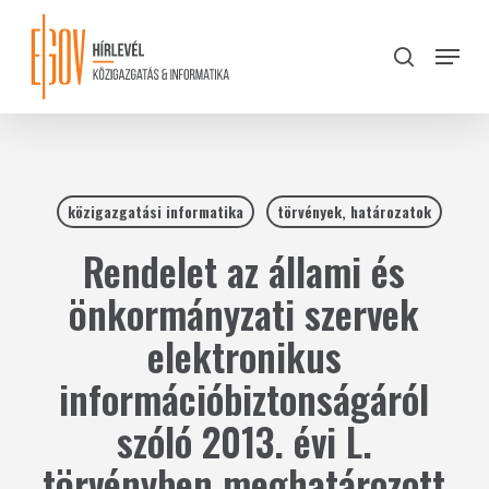
Skip
to
Menu
search
main
Close
content
Menu
közigazgatási informatika
törvények, határozatok
Rendelet az állami és
önkormányzati szervek
elektronikus
információbiztonságáról
szóló 2013. évi L.
törvényben meghatározott