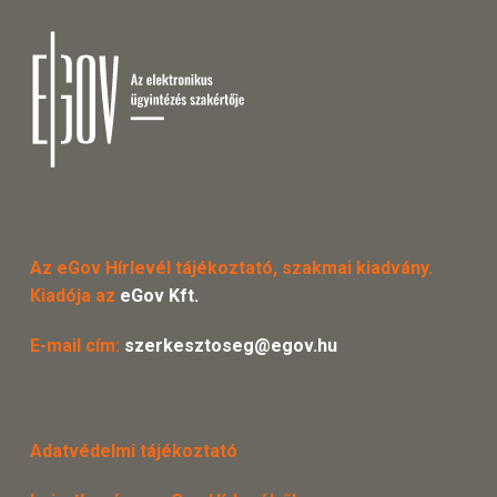
Az eGov Hírlevél tájékoztató, szakmai kiadvány.
Kiadója az
eGov Kft.
E-mail cím:
szerkesztoseg@egov.hu
Adatvédelmi tájékoztató