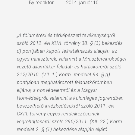
By
redaktor
2014. január 10.
„A földmérési és térképészeti tevékenységről
szóló 2012. évi XLVI. törvény 38. § (3) bekezdés
d) pontjában kapott felhatalmazás alapján, az
egyes miniszterek, valamint a Miniszterelnökséget
vezető államtitkár feladat- és hatásköréről szóló
212/2010. (VII. 1.) Korm. rendelet 94. § g)
pontjában meghatározott feladatkörömben
eljárva, a honvédelemről és a Magyar
Honvédségről, valamint a különleges jogrendben
bevezethető intézkedésekről szóló 2011. évi
CXIII. törvény egyes rendelkezéseinek
végrehajtásáról szóló 290/2011. (XII. 22.) Korm.
rendelet 2. § (1) bekezdése alapján eljáró