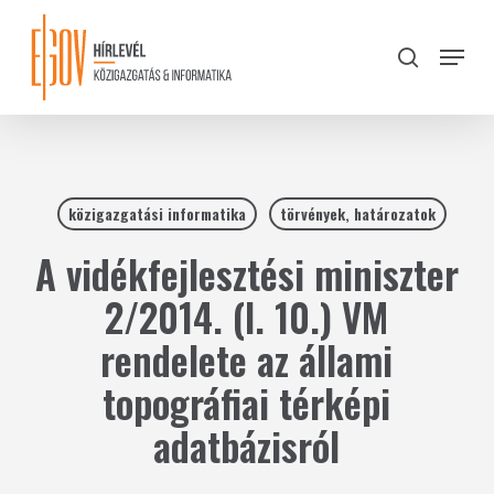
Skip
to
Menu
search
main
Close
content
Menu
közigazgatási informatika
törvények, határozatok
A vidékfejlesztési miniszter
2/2014. (I. 10.) VM
rendelete az állami
topográfiai térképi
adatbázisról