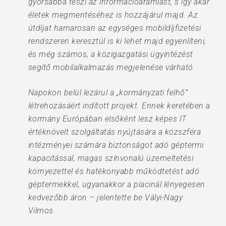
gyorsabbá teszi az információáramlást, s így akár
életek megmentéséhez is hozzájárul majd. Az
útdíjat hamarosan az egységes mobildíjfizetési
rendszeren keresztül is ki lehet majd egyenlíteni,
és még számos, a közigazgatási ügyintézést
segítő mobilalkalmazás megjelenése várható.
Napokon belül lezárul a „kormányzati felhő”
létrehozásáért indított projekt. Ennek keretében a
kormány Európában elsőként lesz képes IT
értéknövelt szolgáltatás nyújtására a közszféra
intézményei számára biztonságot adó géptermi
kapacitással, magas színvonalú üzemeltetési
környezettel és hatékonyabb működtetést adó
géptermekkel, ugyanakkor a piacinál lényegesen
kedvezőbb áron – jelentette be Vályi-Nagy
Vilmos.