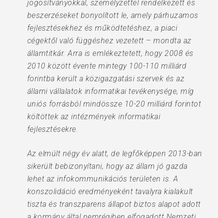
jogosítványokkal, személyzettel rendelkezett és
beszerzéseket bonyolított le, amely párhuzamos
fejlesztésekhez és működtetéshez, a piaci
cégektől való függéshez vezetett – mondta az
államtitkár. Arra is emlékeztetett, hogy 2008 és
2010 között évente mintegy 100-110 milliárd
forintba került a közigazgatási szervek és az
állami vállalatok informatikai tevékenysége, míg
uniós forrásból mindössze 10-20 milliárd forintot
költöttek az intézmények informatikai
fejlesztésekre.
Az elmúlt négy év alatt, de legfőképpen 2013-ban
sikerült bebizonyítani, hogy az állam jó gazda
lehet az infokommunikációs területen is. A
konszolidáció eredményeként tavalyra kialakult
tiszta és transzparens állapot biztos alapot adott
a kormány által nemrégiben elfogadott Nemzeti