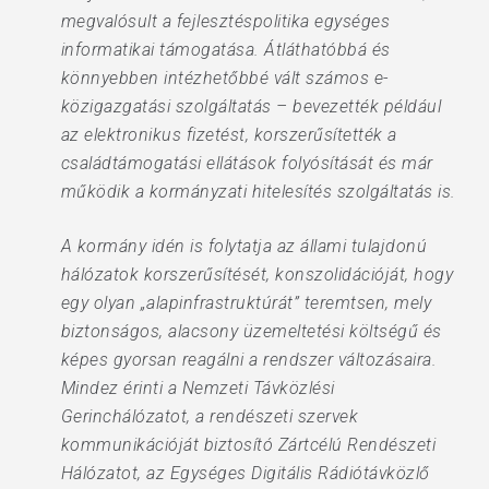
megvalósult a fejlesztéspolitika egységes
informatikai támogatása. Átláthatóbbá és
könnyebben intézhetőbbé vált számos e-
közigazgatási szolgáltatás – bevezették például
az elektronikus fizetést, korszerűsítették a
családtámogatási ellátások folyósítását és már
működik a kormányzati hitelesítés szolgáltatás is.
A kormány idén is folytatja az állami tulajdonú
hálózatok korszerűsítését, konszolidációját, hogy
egy olyan „alapinfrastruktúrát” teremtsen, mely
biztonságos, alacsony üzemeltetési költségű és
képes gyorsan reagálni a rendszer változásaira.
Mindez érinti a Nemzeti Távközlési
Gerinchálózatot, a rendészeti szervek
kommunikációját biztosító Zártcélú Rendészeti
Hálózatot, az Egységes Digitális Rádiótávközlő