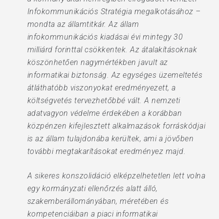
Infokommunikációs Stratégia megalkotásához –
mondta az államtitkár. Az állam
infokommunikációs kiadásai évi mintegy 30
milliárd forinttal csökkentek. Az átalakításoknak
köszönhetően nagymértékben javult az
informatikai biztonság. Az egységes üzemeltetés
átláthatóbb viszonyokat eredményezett, a
költségvetés tervezhetőbbé vált. A nemzeti
adatvagyon védelme érdekében a korábban
közpénzen kifejlesztett alkalmazások forráskódjai
is az állam tulajdonába kerültek, ami a jövőben
további megtakarításokat eredményez majd.
A sikeres konszolidáció elképzelhetetlen lett volna
egy kormányzati ellenőrzés alatt álló,
szakemberállományában, méretében és
kompetenciáiban a piaci informatikai