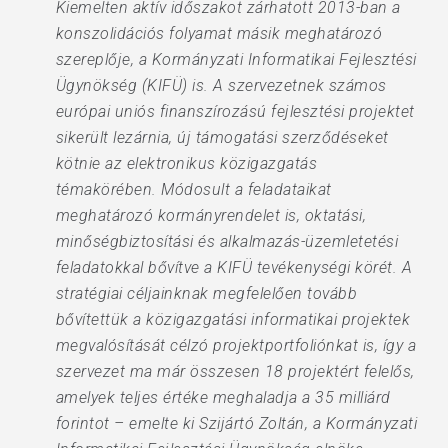
Kiemelten aktív időszakot zárhatott 2013-ban a
konszolidációs folyamat másik meghatározó
szereplője, a Kormányzati Informatikai Fejlesztési
Ügynökség (KIFÜ) is. A szervezetnek számos
európai uniós finanszírozású fejlesztési projektet
sikerült lezárnia, új támogatási szerződéseket
kötnie az elektronikus közigazgatás
témakörében. Módosult a feladataikat
meghatározó kormányrendelet is, oktatási,
minőségbiztosítási és alkalmazás-üzemletetési
feladatokkal bővítve a KIFÜ tevékenységi körét. A
stratégiai céljainknak megfelelően tovább
bővítettük a közigazgatási informatikai projektek
megvalósítását célzó projektportfoliónkat is, így a
szervezet ma már összesen 18 projektért felelős,
amelyek teljes értéke meghaladja a 35 milliárd
forintot – emelte ki Szijártó Zoltán, a Kormányzati