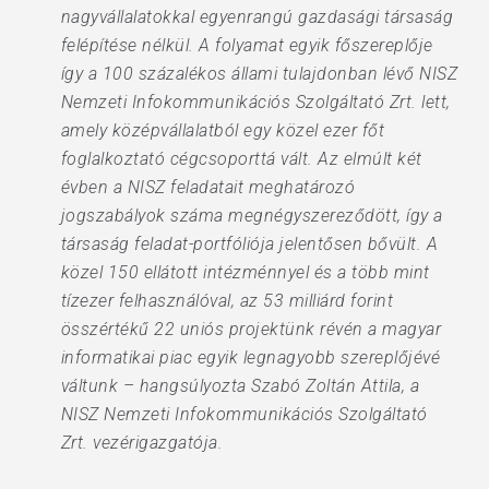
nagyvállalatokkal egyenrangú gazdasági társaság
felépítése nélkül. A folyamat egyik főszereplője
így a 100 százalékos állami tulajdonban lévő NISZ
Nemzeti Infokommunikációs Szolgáltató Zrt. lett,
amely középvállalatból egy közel ezer főt
foglalkoztató cégcsoporttá vált. Az elmúlt két
évben a NISZ feladatait meghatározó
jogszabályok száma megnégyszereződött, így a
társaság feladat-portfóliója jelentősen bővült. A
közel 150 ellátott intézménnyel és a több mint
tízezer felhasználóval, az 53 milliárd forint
összértékű 22 uniós projektünk révén a magyar
informatikai piac egyik legnagyobb szereplőjévé
váltunk – hangsúlyozta Szabó Zoltán Attila, a
NISZ Nemzeti Infokommunikációs Szolgáltató
Zrt. vezérigazgatója.