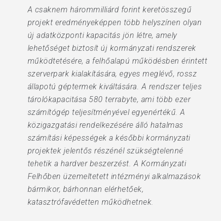
A csaknem hárommilliárd forint keretösszegű
projekt eredményeképpen több helyszínen olyan
új adatközponti kapacitás jön létre, amely
lehetőséget biztosít új kormányzati rendszerek
működtetésére, a felhőalapú működésben érintett
szerverpark kialakítására, egyes meglévő, rossz
állapotú géptermek kiváltására. A rendszer teljes
tárolókapacitása 580 terrabyte, ami több ezer
számítógép teljesítményével egyenértékű. A
közigazgatási rendelkezésére álló hatalmas
számítási képességek a későbbi kormányzati
projektek jelentős részénél szükségtelenné
tehetik a hardver beszerzést. A Kormányzati
Felhőben üzemeltetett intézményi alkalmazások
bármikor, bárhonnan elérhetőek,
katasztrófavédetten működhetnek.