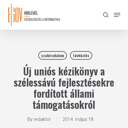
Skip
to
Menu
search
main
Close
content
Menu
szakirodalom
távközlés
Új uniós kézikönyv a
szélessávú fejlesztésekre
fordított állami
támogatásokról
By
redaktor
2014. május 18.