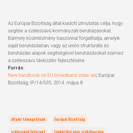
Az Európai Bizottság által kiadott útmutatás célja, hogy
segítse a szélessávú kormányzati beruházásokat.
Bármely közintézmény haszonnal forgathatja, amelyik
saját beruházásban, vagy az uniós strukturális és
beruházási alapok segítségével beruházásokat szervez
a szélessávú távközlés fejlesztésére.
Forrás:
New handbook on EU broadband state aid
; Európai
Bizottság; IP/14/535, 2014. május 8.
állami támogatások
Európai Bizottság
szélessávú Internet
távközlési piac szabályozása