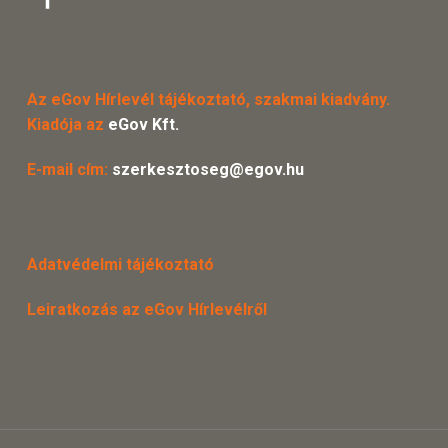
Az eGov Hírlevél tájékoztató, szakmai kiadvány.
Kiadója az
eGov Kft.
E-mail cím:
szerkesztoseg@egov.hu
Adatvédelmi tájékoztató
Leiratkozás az eGov Hírlevélről