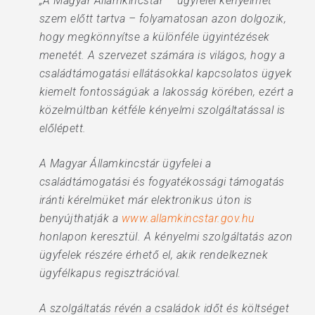
„A Magyar Államkincstár – ügyfelei kényelmét
szem előtt tartva – folyamatosan azon dolgozik,
hogy megkönnyítse a különféle ügyintézések
menetét. A szervezet számára is világos, hogy a
családtámogatási ellátásokkal kapcsolatos ügyek
kiemelt fontosságúak a lakosság körében, ezért a
közelmúltban kétféle kényelmi szolgáltatással is
előlépett.
A Magyar Államkincstár ügyfelei a
családtámogatási és fogyatékossági támogatás
iránti kérelmüket már elektronikus úton is
benyújthatják a
www.allamkincstar.gov.hu
honlapon keresztül. A kényelmi szolgáltatás azon
ügyfelek részére érhető el, akik rendelkeznek
ügyfélkapus regisztrációval.
A szolgáltatás révén a családok időt és költséget