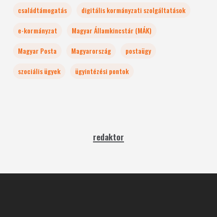
családtámogatás
digitális kormányzati szolgáltatások
e-kormányzat
Magyar Államkincstár (MÁK)
Magyar Posta
Magyarország
postaügy
szociális ügyek
ügyintézési pontok
redaktor