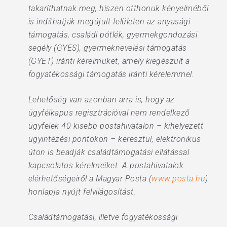
takaríthatnak meg, hiszen otthonuk kényelméből
is indíthatják megújult felületen az anyasági
támogatás, családi pótlék, gyermekgondozási
segély (GYES), gyermeknevelési támogatás
(GYET) iránti kérelmüket, amely kiegészült a
fogyatékossági támogatás iránti kérelemmel.
Lehetőség van azonban arra is, hogy az
ügyfélkapus regisztrációval nem rendelkező
ügyfelek 40 kisebb postahivatalon – kihelyezett
ügyintézési pontokon – keresztül, elektronikus
úton is beadják családtámogatási ellátással
kapcsolatos kérelmeiket. A postahivatalok
elérhetőségeiről a Magyar Posta (
www.posta.hu
)
honlapja nyújt felvilágosítást.
Családtámogatási, illetve fogyatékossági