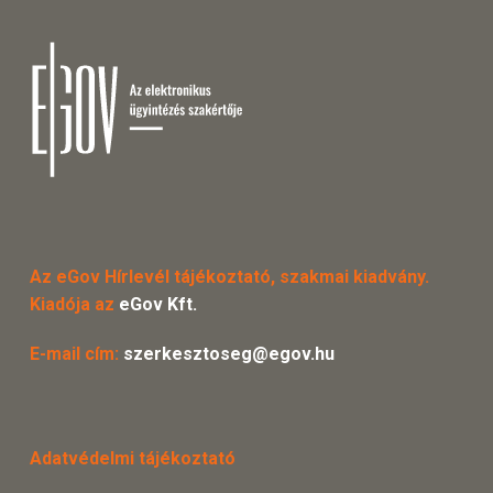
Az eGov Hírlevél tájékoztató, szakmai kiadvány.
Kiadója az
eGov Kft.
E-mail cím:
szerkesztoseg@egov.hu
Adatvédelmi tájékoztató