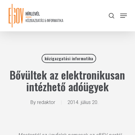
Skip
to
Menu
search
main
Close
content
Menu
közigazgatási informatika
Bővültek az elektronikusan
intézhető adóügyek
By
redaktor
2014. július 20.