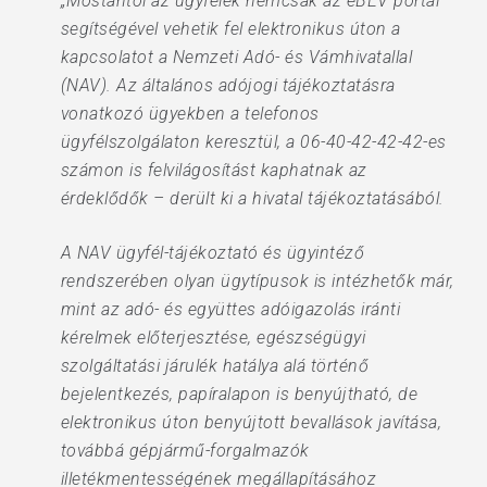
„Mostantól az ügyfelek nemcsak az eBEV portál
segítségével vehetik fel elektronikus úton a
kapcsolatot a Nemzeti Adó- és Vámhivatallal
(NAV). Az általános adójogi tájékoztatásra
vonatkozó ügyekben a telefonos
ügyfélszolgálaton keresztül, a 06-40-42-42-42-es
számon is felvilágosítást kaphatnak az
érdeklődők – derült ki a hivatal tájékoztatásából.
A NAV ügyfél-tájékoztató és ügyintéző
rendszerében olyan ügytípusok is intézhetők már,
mint az adó- és együttes adóigazolás iránti
kérelmek előterjesztése, egészségügyi
szolgáltatási járulék hatálya alá történő
bejelentkezés, papíralapon is benyújtható, de
elektronikus úton benyújtott bevallások javítása,
továbbá gépjármű-forgalmazók
illetékmentességének megállapításához