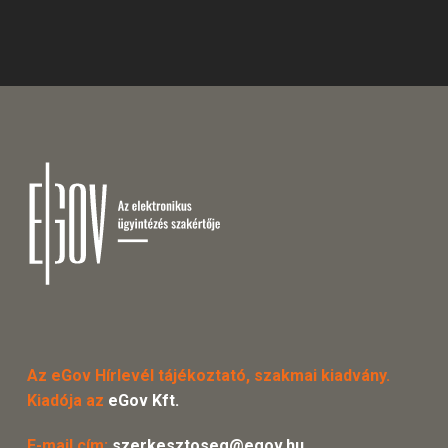
Az eGov Hírlevél tájékoztató, szakmai kiadvány.
Kiadója az
eGov Kft.
E-mail cím:
szerkesztoseg@egov.hu