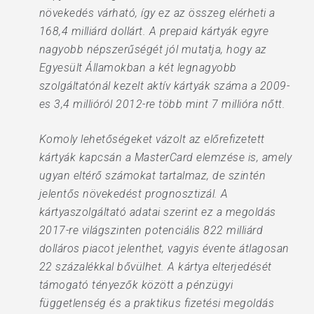
növekedés várható, így ez az összeg elérheti a
168,4 milliárd dollárt. A prepaid kártyák egyre
nagyobb népszerűségét jól mutatja, hogy az
Egyesült Államokban a két legnagyobb
szolgáltatónál kezelt aktív kártyák száma a 2009-
es 3,4 millióról 2012-re több mint 7 millióra nőtt.
Komoly lehetőségeket vázolt az előrefizetett
kártyák kapcsán a MasterCard elemzése is, amely
ugyan eltérő számokat tartalmaz, de szintén
jelentős növekedést prognosztizál. A
kártyaszolgáltató adatai szerint ez a megoldás
2017-re világszinten potenciális 822 milliárd
dolláros piacot jelenthet, vagyis évente átlagosan
22 százalékkal bővülhet. A kártya elterjedését
támogató tényezők között a pénzügyi
függetlenség és a praktikus fizetési megoldás