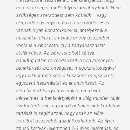
tranzakcióra használható bankkártyához, hogy
nem szükséges mellé folyószámlát nyitniuk. Nem
szükséges szerződést sem kötniük – vagy
elegendő egy egyszerűsített szerződés – és
vannak olyan konstrukciók is, amelyeknél a
használati díjakat a nyitáskor egy összegben
vonja le a kibocsátó, így a kártyahasználat
átalánydíjas. Az előre feltöltött kártya
bankfüggetlen és rendelkezik a hagyományos
bankkártyák biztonságával, megbízhatóságával,
ugyanakkor biztosítja a készpénz megszokott,
egyszerű használatát és anonimitását. Az
előrefizetett kártya használata rendkívül
kényelmes: a bankkártyaként a világ minden táján
fizethetünk vele, ugyanakkor költéseink kordában
tartását is segíti azzal, hogy csak az előre
feltöltött összegből gazdálkodhatunk. Az ilyen
típusú kártyák jellemzően 2-3 éves lejáratúak, és