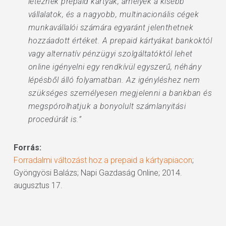
léteznek prepaid kártyák, amelyek a kisebb
vállalatok, és a nagyobb, multinacionális cégek
munkavállalói számára egyaránt jelenthetnek
hozzáadott értéket. A prepaid kártyákat bankoktól
vagy alternatív pénzügyi szolgáltatóktól lehet
online igényelni egy rendkívül egyszerű, néhány
lépésből álló folyamatban. Az igényléshez nem
szükséges személyesen megjelenni a bankban és
megspórolhatjuk a bonyolult számlanyitási
procedúrát is.”
Forrás:
Forradalmi változást hoz a prepaid a kártyapiacon
;
Gyöngyösi Balázs; Napi Gazdaság Online; 2014.
augusztus 17.