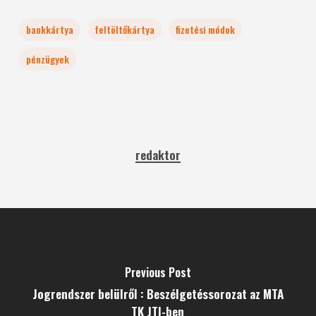
bankkártya
feltöltőkártya
fizetési módok
pénzügyek
redaktor
Previous Post
Jogrendszer belülről : Beszélgetéssorozat az MTA
TK JTI-ben