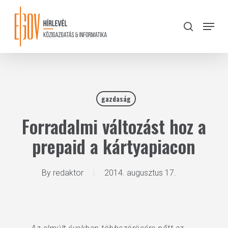
Skip
to
Menu
search
main
Close
content
Menu
gazdaság
Forradalmi változást hoz a
prepaid a kártyapiacon
By
redaktor
2014. augusztus 17.