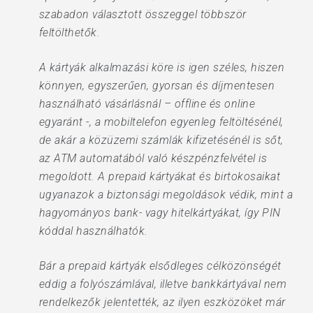
szabadon választott összeggel többször
feltölthetők.
A kártyák alkalmazási köre is igen széles, hiszen
könnyen, egyszerűen, gyorsan és díjmentesen
használható vásárlásnál – offline és online
egyaránt -, a mobiltelefon egyenleg feltöltésénél,
de akár a közüzemi számlák kifizetésénél is sőt,
az ATM automatából való készpénzfelvétel is
megoldott. A prepaid kártyákat és birtokosaikat
ugyanazok a biztonsági megoldások védik, mint a
hagyományos bank- vagy hitelkártyákat, így PIN
kóddal használhatók.
Bár a prepaid kártyák elsődleges célközönségét
eddig a folyószámlával, illetve bankkártyával nem
rendelkezők jelentették, az ilyen eszközöket már