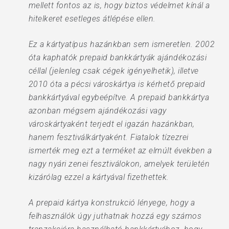
mellett fontos az is, hogy biztos védelmet kínál a
hitelkeret esetleges átlépése ellen.
Ez a kártyatípus hazánkban sem ismeretlen. 2002
óta kaphatók prepaid bankkártyák ajándékozási
céllal (jelenleg csak cégek igényelhetik), illetve
2010 óta a pécsi városkártya is kérhető prepaid
bankkártyával egybeépítve. A prepaid bankkártya
azonban mégsem ajándékozási vagy
városkártyaként terjedt el igazán hazánkban,
hanem fesztiválkártyaként. Fiatalok tízezrei
ismerték meg ezt a terméket az elmúlt években a
nagy nyári zenei fesztiválokon, amelyek területén
kizárólag ezzel a kártyával fizethettek.
A prepaid kártya konstrukció lényege, hogy a
felhasználók úgy juthatnak hozzá egy számos