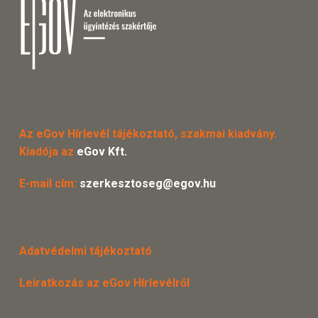
Az eGov Hírlevél tájékoztató, szakmai kiadvány.
Kiadója az
eGov Kft.
E-mail cím:
szerkesztoseg@egov.hu
Adatvédelmi tájékoztató
Leiratkozás az eGov Hírlevélről