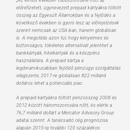
„Az elmúlt években többszörösére nőtt az
előrefizetett, úgynevezett prepaid kártyákra töltött
összeg az Egyesült Államokban és a fejlődés a
következő években is gyors lesz az előrejelzések
szerint nemcsak az USA-ban, hanem globálisan
is. A megoldás azon túl, hogy kényelmes és
biztonságos, tökéletes alternatívát jelenthet a
bankkártyák, hitelkártyák és a készpénz
használatára. A prepaid kártya a
legdinamikusabban fejlődő pénzügyi szolgáltatás
világszerte, 2017-re globálisan 822 milliárd
dolláros lehet a potenciális piac.
A prepaid kártyákra töltött pénzösszeg 2008 és
2012 között háromszorosára nőtt, és elérte a
76,7 milliárd dollárt a Mercator Advisory Group
adatai szerint. A tanácsadó cég prognózisa
alapján 2015-ig további 120 százalékos