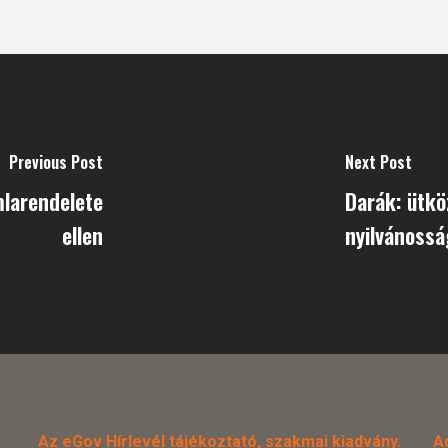
Previous Post
Next Post
mlarendelete
Darák: ütkö
ellen
nyilvánossá
Az eGov Hírlevél tájékoztató, szakmai kiadvány.
A