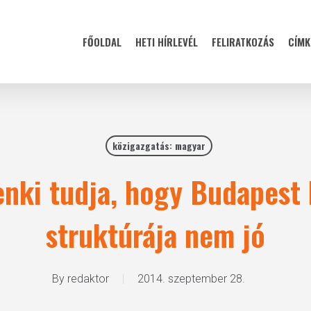
FŐOLDAL
HETI HÍRLEVÉL
FELIRATKOZÁS
CÍMK
közigazgatás: magyar
enki tudja, hogy Budapest 
struktúrája nem jó
By
redaktor
2014. szeptember 28.