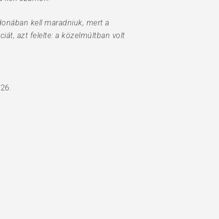
jdonában kell maradniuk, mert a
iát, azt felelte: a közelmúltban volt
 26.