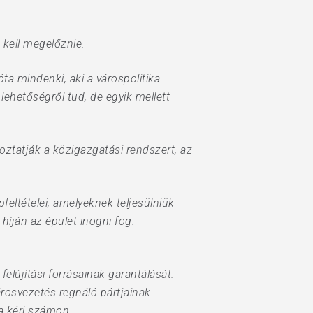
 kell megelőznie.
ta mindenki, aki a várospolitika
ehetőségről tud, de egyik mellett
oztatják a közigazgatási rendszert, az
feltételei, amelyeknek teljesülniük
híján az épület inogni fog.
lújítási forrásainak garantálását.
árosvezetés regnáló pártjainak
ta kéri számon.