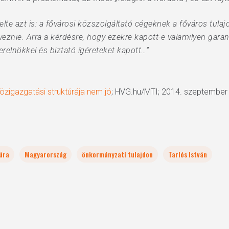
lte azt is: a fővárosi közszolgáltató cégeknek a főváros tula
veznie. Arra a kérdésre, hogy ezekre kapott-e valamilyen garanc
relnökkel és biztató ígéreteket kapott…”
özigazgatási struktúrája nem jó
; HVG.hu/MTI; 2014. szeptember
úra
Magyarország
önkormányzati tulajdon
Tarlós István