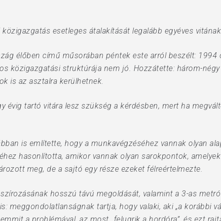
 közigazgatás esetleges átalakítását legalább egyéves vitának
rszág élőben című műsorában péntek este arról beszélt: 1994 ó
s közigazgatási struktúrája nem jó. Hozzátette: három-négy l
k is az asztalra kerülhetnek.
gy évig tartó vitára lesz szükség a kérdésben, mert ha megvált
rábban is említette, hogy a munkavégzéséhez vannak olyan alap
éhez hasonlította, amikor vannak olyan sarokpontok, amelyek 
tározott meg, de a sajtó egy része ezeket félreértelmezte.
zírozásának hosszú távú megoldását, valamint a 3-as metró fe
is: meggondolatlanságnak tartja, hogy valaki, aki „a korábbi v
semmit a problémával, az most „felugrik a hordóra”, és ezt raj