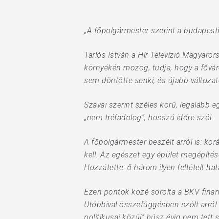
„A főpolgármester szerint a budapesti
Tarlós István a Hír Televízió Magyaro
környékén mozog, tudja, hogy a főváro
sem döntötte senki, és újabb változato
Szavai szerint széles körű, legalább e
„nem tréfadolog”, hosszú időre szól.
A főpolgármester beszélt arról is: ko
kell. Az egészet egy épület megépítés
Hozzátette: ő három ilyen feltételt ha
Ezen pontok közé sorolta a BKV finans
Utóbbival összefüggésben szólt arról 
politikusai közül” húsz évig nem tett 