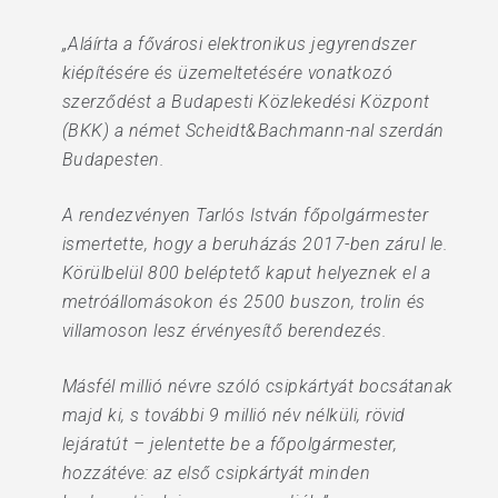
„Aláírta a fővárosi elektronikus jegyrendszer
kiépítésére és üzemeltetésére vonatkozó
szerződést a Budapesti Közlekedési Központ
(BKK) a német Scheidt&Bachmann-nal szerdán
Budapesten.
A rendezvényen Tarlós István főpolgármester
ismertette, hogy a beruházás 2017-ben zárul le.
Körülbelül 800 beléptető kaput helyeznek el a
metróállomásokon és 2500 buszon, trolin és
villamoson lesz érvényesítő berendezés.
Másfél millió névre szóló csipkártyát bocsátanak
majd ki, s további 9 millió név nélküli, rövid
lejáratút – jelentette be a főpolgármester,
hozzátéve: az első csipkártyát minden