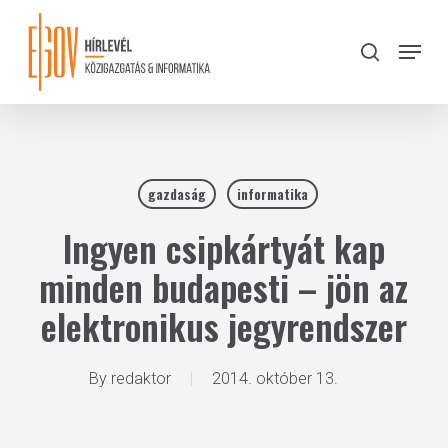
Skip
to
Menu
search
main
Close
content
Menu
gazdaság
informatika
Ingyen csipkártyát kap
minden budapesti – jön az
elektronikus jegyrendszer
By
redaktor
2014. október 13.