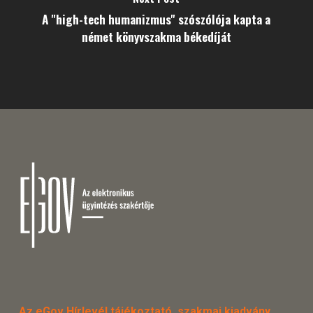
A "high-tech humanizmus" szószólója kapta a
német könyvszakma békedíját
Az eGov Hírlevél tájékoztató, szakmai kiadvány.