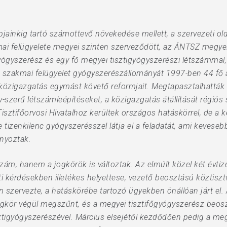
pjainkig tartó számottevő növekedése mellett, a szervezeti ol
ai felügyelete megyei szinten szerveződött, az ÁNTSZ megyei 
gyógyszerész és egy fő megyei tisztigyógyszerészi létszámm
 szakmai felügyelet gyógyszerészállományát 1997-ben 44 fő a
 közigazgatás egymást követő reformjait. Megtapasztalhatták a
v-szerű létszámleépítéseket, a közigazgatás átállítását régi
isztifőorvosi Hivatalhoz kerültek országos hatáskörrel, de a
tizenkilenc gyógyszerésszel látja el a feladatát, ami kevesebb
rányoztak.
zám, hanem a jogkörök is változtak. Az elmúlt közel két évti
 kérdésekben illetékes helyettese, vezető beosztású köztisztvi
n szervezte, a hatáskörébe tartozó ügyekben önállóan járt el.
ogkör végül megszűnt, és a megyei tisztifőgyógyszerész beos
tigyógyszerészével. Március elsejétől kezdődően pedig a m