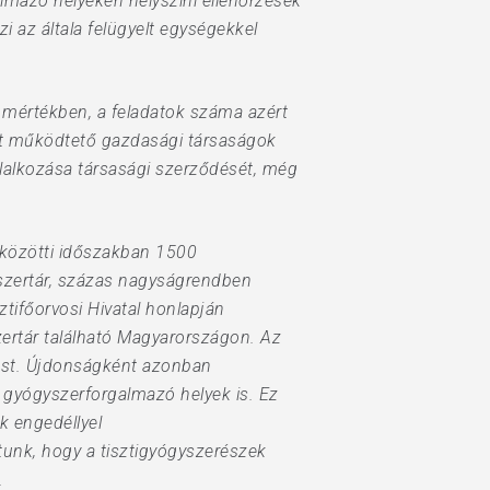
lmazó helyeken helyszíni ellenőrzések
zi az általa felügyelt egységekkel
s mértékben, a feladatok száma azért
at működtető gazdasági társaságok
állalkozása társasági szerződését, még
 közötti időszakban 1500
zertár, százas nagyságrendben
tifőorvosi Hivatal honlapján
ertár található Magyarországon. Az
yest. Újdonságként azonban
i gyógyszerforgalmazó helyek is. Ez
k engedéllyel
tunk, hogy a tisztigyógyszerészek
.