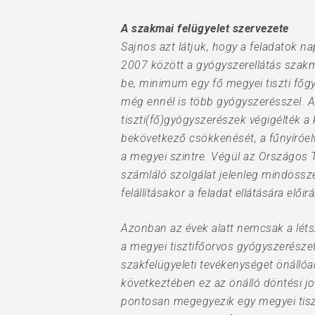
A szakmai felügyelet szervezete
Sajnos azt látjuk, hogy a feladatok na
2007 között a gyógyszerellátás szakm
be, minimum egy fő megyei tiszti fő
még ennél is több gyógyszerésszel. A
tiszti(fő)gyógyszerészek végigélték a
bekövetkező csökkenését, a fűnyíróel
a megyei szintre. Végül az Országos T
számláló szolgálat jelenleg mindössze 
felállításakor a feladat ellátására elői
Azonban az évek alatt nemcsak a léts
a megyei tisztifőorvos gyógyszerészeti
szakfelügyeleti tevékenységet önállóa
következtében ez az önálló döntési j
pontosan megegyezik egy megyei tisz