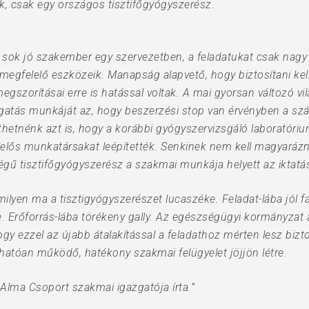
k, csak egy országos tisztifőgyógyszerész.
 sok jó szakember egy szervezetben, a feladatukat csak nagy 
felelő eszközeik. Manapság alapvető, hogy biztosítani kell 
 megszorításai erre is hatással voltak. A mai gyorsan változó 
gatás munkáját az, hogy beszerzési stop van érvényben a sz
etnénk azt is, hogy a korábbi gyógyszervizsgáló laboratóri
lelős munkatársakat leépítették. Senkinek nem kell magyarázn
égű tisztifőgyógyszerész a szakmai munkája helyett az iktatás
 milyen ma a tisztigyógyszerészet lucaszéke. Feladat-lába jól 
. Erőforrás-lába törékeny gally. Az egészségügyi kormányzat 
ogy ezzel az újabb átalakítással a feladathoz mérten lesz bizt
hatóan működő, hatékony szakmai felügyelet jöjjön létre.
 Alma Csoport szakmai igazgatója írta.”