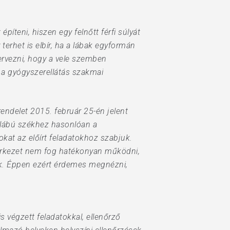
píteni, hiszen egy felnőtt férfi súlyát
terhet is elbír, ha a lábak egyformán
ervezni, hogy a vele szemben
 a gyógyszerellátás szakmai
endelet 2015. február 25-én jelent
mlábú székhez hasonlóan a
okat az előírt feladatokhoz szabjuk.
zerkezet nem fog hatékonyan működni,
ak. Éppen ezért érdemes megnézni,
 végzett feladatokkal, ellenőrző