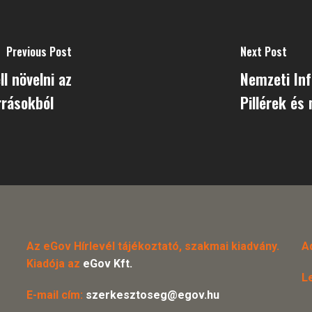
Previous Post
Next Post
l növelni az
Nemzeti In
orrásokból
Pillérek és
Az eGov Hírlevél tájékoztató, szakmai kiadvány.
A
Kiadója az
eGov Kft.
L
E-mail cím:
szerkesztoseg@egov.hu