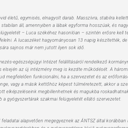
 életű, egymisés, elnagyolt darab. Masszívra, stabilra kellett é
 stabilan áll, amennyiben a lábak egyforma hosszúak, és nagy 
lügyeletét – Luca székéhez hasonlóan – szintén erősre kell t
elelni. A lucaszéket hagyományosan 13 napig készítették, de
ítására sajnos már nem jutott ilyen sok idő.
ezés-egészségügyi Intézet felállításáról rendelkező kormányr
 elsején az új intézmény meg is kezdte működését. A háro
tud megfelelően funkcionálni, ha a szervezetet és az erőforrás
nge, vagy a másik kettőhöz képest túlméretezett, akkor a s
otott elképzeléseink megbillenhetnek és magukba roskadhatn
b a gyógyszertárak szakmai felügyeletét ellátó szervezetet.
 feladatai alapvetően megegyeznek az ÁNTSZ által korábban is