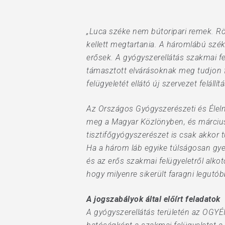
„Luca széke nem bútoripari remek. Rövid
kellett megtartania. A háromlábú szék
erősek. A gyógyszerellátás szakmai fe
támasztott elvárásoknak meg tudjon f
felügyeletét ellátó új szervezet feláll
Hit enter to search or ESC to close
Az Országos Gyógyszerészeti és Élelm
meg a Magyar Közlönyben, és március
tisztifőgyógyszerészet is csak akkor 
Ha a három láb egyike túlságosan gye
és az erős szakmai felügyeletről alk
hogy milyenre sikerült faragni legutób
A jogszabályok által előírt feladatok
A gyógyszerellátás területén az OGYÉI