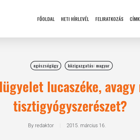
FŐOLDAL
HETI HÍRLEVÉL
FELIRATKOZÁS
CÍMK
egészségügy
közigazgatás: magyar
lügyelet lucaszéke, avagy 
tisztigyógyszerészet?
By
redaktor
2015. március 16.