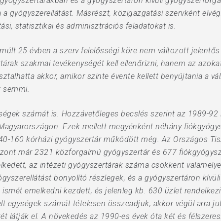
 gyógyszertárakban és a gyógyszertáron kívüli gyógyszerforga
va a gyógyszerellátást. Másrészt, közigazgatási szervként elvég
si, statisztikai és adminisztrációs feladatokat is.
múlt 25 évben a szerv felelősségi köre nem változott jelentő
tárak szakmai tevékenységét kell ellenőrizni, hanem az azok
ztalhatta akkor, amikor szinte évente kellett benyújtania a v
t semmi.
ségek számát is. Hozzávetőleges becslés szerint az 1989-92
Magyarországon. Ezek mellett megyénként néhány fiókgyógys
140-160 kórházi gyógyszertár működött még. Az Országos Tisz
szont már 2321 közforgalmú gyógyszertár és 677 fiókgyógysz
lkedett, az intézeti gyógyszertárak száma csökkent valamel
gyszerellátást bonyolító részlegek, és a gyógyszertáron kívül
smét emelkedni kezdett, és jelenleg kb. 630 üzlet rendelkezi
lt egységek számát tételesen összeadjuk, akkor végül arra ju
t látják el. A növekedés az 1990-es évek óta két és félszeres