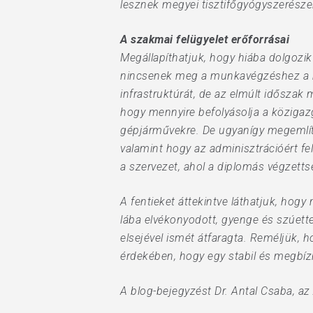
lesznek megyei tisztifőgyógyszerésze
A szakmai felügyelet erőforrásai
Megállapíthatjuk, hogy hiába dolgozik
nincsenek meg a munkavégzéshez a meg
infrastruktúrát, de az elmúlt időszak
hogy mennyire befolyásolja a közigaz
gépjárművekre. De ugyanígy megemlíth
valamint hogy az adminisztrációért fe
a szervezet, ahol a diplomás végzetts
A fentieket áttekintve láthatjuk, hogy
lába elvékonyodott, gyenge és szúette
elsejével ismét átfaragta. Reméljük, h
érdekében, hogy egy stabil és megbíz
A blog-bejegyzést Dr. Antal Csaba, az