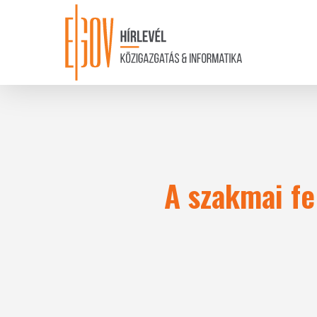
Skip
to
main
content
A szakmai fe