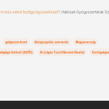
mi lesz veled tisztigyógyszerészet?
; Hálózati Gyógyszertárak S
gyógyszerészet
közigazgatás-szervezés
Magyarország
ségügyi Intézet (OGYÉI)
Országos Tisztifőorvosi Hivatal
tisztigyógy