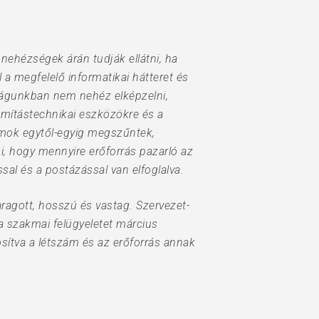
nehézségek árán tudják ellátni, ha
a megfelelő informatikai hátteret és
világunkban nem nehéz elképzelni,
ámítástechnikai eszközökre és a
umok egytől-egyig megszűntek,
i, hogy mennyire erőforrás pazarló az
sal és a postázással van elfoglalva.
faragott, hosszú és vastag. Szervezet-
a szakmai felügyeletet március
osítva a létszám és az erőforrás annak