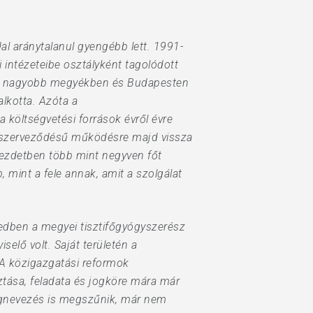
dal aránytalanul gyengébb lett. 1991-
intézeteibe osztályként tagolódott
al, nagyobb megyékben és Budapesten
lkotta. Azóta a
 költségvetési források évről évre
ós szerveződésű működésre majd vissza
 kezdetben több mint negyven főt
, mint a fele annak, amit a szolgálat
zedben a megyei tisztifőgyógyszerész
selő volt. Saját területén a
 A közigazgatási reformok
ztása, feladata és jogköre mára már
egnevezés is megszűnik, már nem