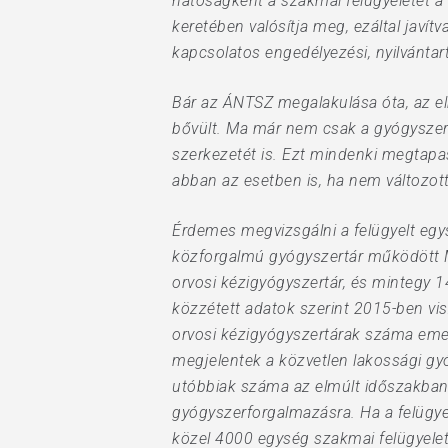
hatóságként a szakmai felügyeletet a
keretében valósítja meg, ezáltal javít
kapcsolatos engedélyezési, nyilvántartá
Bár az ÁNTSZ megalakulása óta, az el
bővült. Ma már nem csak a gyógyszer
szerkezetét is. Ezt mindenki megtapas
abban az esetben is, ha nem változot
Érdemes megvizsgálni a felügyelt egy
közforgalmú gyógyszertár működött 
orvosi kézigyógyszertár, és mintegy 
közzétett adatok szerint 2015-ben vi
orvosi kézigyógyszertárak száma eme
megjelentek a közvetlen lakossági gyó
utóbbiak száma az elmúlt időszakban i
gyógyszerforgalmazásra. Ha a felügye
közel 4000 egység szakmai felügyeleté