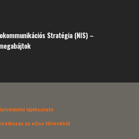
fokommunikációs Stratégia (NIS) –
 megabájtok
datvédelmi tájékoztató
eiratkozás az eGov Hírlevélről