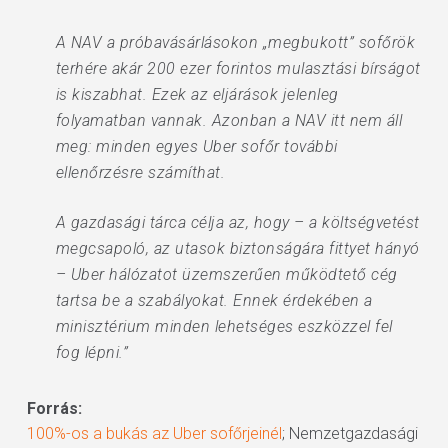
A NAV a próbavásárlásokon „megbukott” sofőrök
terhére akár 200 ezer forintos mulasztási bírságot
is kiszabhat. Ezek az eljárások jelenleg
folyamatban vannak. Azonban a NAV itt nem áll
meg: minden egyes Uber sofőr további
ellenőrzésre számíthat.
A gazdasági tárca célja az, hogy – a költségvetést
megcsapoló, az utasok biztonságára fittyet hányó
– Uber hálózatot üzemszerűen működtető cég
tartsa be a szabályokat. Ennek érdekében a
minisztérium minden lehetséges eszközzel fel
fog lépni.”
Forrás:
100%-os a bukás az Uber sofőrjeinél
; Nemzetgazdasági