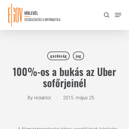
Skip
to
Menu
search
main
Close
content
Menu
gazdaság
jog
100%-os a bukás az Uber
sofőrjeinél
By
redaktor
2015. május 25.