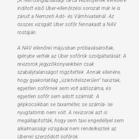
„A Nemzetgazdasági tárca vezetőjének kérésére
indított első Uber-ellenőrzési sorozat már le is
zárult a Nemzeti Adó- és Vámhivatalnál. Az
összes vizsgált Uber sofőr fennakadt a NAV
rostáján.
A NAV ellenőrei májusban próbavásároltak,
igénybe vették az Uber sofőrök szolgáltatását. A
revizorok jegyzőkönyveikben csak
szabálytalanságot rögzítettek. Annak ellenére,
hogy gyakorlatilag „üzletvitelszerűen” taxiztak,
egyetlen sofőrnek sem volt adószáma, és
egyetlen sofőr sem adott számlát. A
gépkocsikban se taxaméter, se számla- se
nyugtatömb nem volt. A revizorok azt is
megállapították, hogy sem taxi engedéllyel sem
alkalmassági vizsgával nem rendelkeztek az
Uberrel szerződött sofőrök.