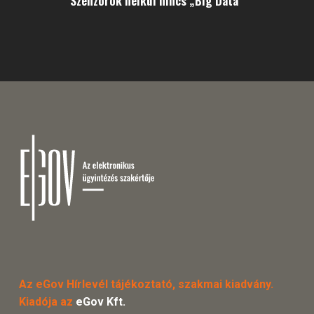
Az eGov Hírlevél tájékoztató, szakmai kiadvány.
Kiadója az
eGov Kft.